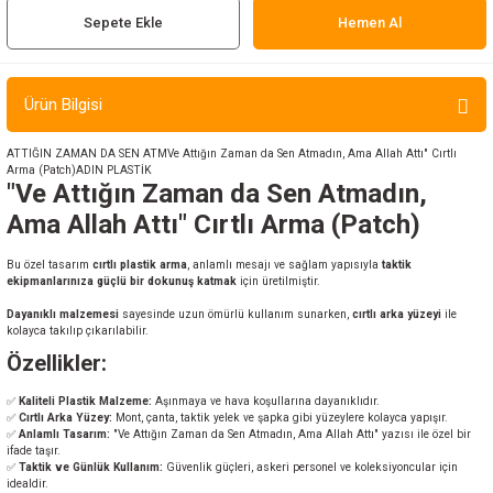
Sepete Ekle
Hemen Al
ır ve Çorap
kalar
Ürün Bilgisi
a
atch
ATTIĞIN ZAMAN DA SEN ATMVe Attığın Zaman da Sen Atmadın, Ama Allah Attı" Cırtlı
Arma (Patch)ADIN PLASTİK
"Ve Attığın Zaman da Sen Atmadın,
meleri
Ama Allah Attı" Cırtlı Arma (Patch)
er
Bu özel tasarım
cırtlı plastik arma
, anlamlı mesajı ve sağlam yapısıyla
taktik
ekipmanlarınıza güçlü bir dokunuş katmak
için üretilmiştir.
rı
Dayanıklı malzemesi
sayesinde uzun ömürlü kullanım sunarken,
cırtlı arka yüzeyi
ile
kolayca takılıp çıkarılabilir.
er
Özellikler:
r
✅
Kaliteli Plastik Malzeme:
Aşınmaya ve hava koşullarına dayanıklıdır.
✅
Cırtlı Arka Yüzey:
Mont, çanta, taktik yelek ve şapka gibi yüzeylere kolayca yapışır.
✅
Anlamlı Tasarım:
"Ve Attığın Zaman da Sen Atmadın, Ama Allah Attı" yazısı ile özel bir
ifade taşır.
✅
Taktik ve Günlük Kullanım:
Güvenlik güçleri, askeri personel ve koleksiyoncular için
idealdir.