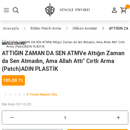
Geri Dön
Geri Dön
Geri Dön
Geri Dön
Geri Dön
Geri Dön
Geri Dön
e Ayakkabılar
h-Arma
lar
manlar
uarlar
Kamp Ürünleri
Anasayfa
Rütbe-Patch-Arma
Silikon Armalar
ATTIĞIN ZAMA
 Parka
alar
rünleri
SINGLE SWORD
a
r
rünleri
ılar
ATTIĞIN ZAMAN DA SEN ATMVe Attığın Zaman
da Sen Atmadın, Ama Allah Attı'' Cırtlı Arma
n
ları
(Patch)ADIN PLASTİK
105,00 TL
ı
- Combat
r
k
0 Yorum Hepsini Oku
Stok Kodu
:
153.10.229
ağmurluk
Şapka
 Kılıfı