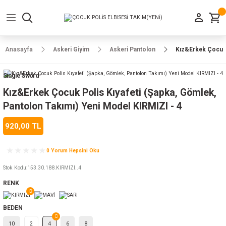
Geri Dön
Geri Dön
Geri Dön
Geri Dön
Geri Dön
Geri Dön
Geri Dön
e Ayakkabılar
h-Arma
lar
manlar
uarlar
Kamp Ürünleri
Anasayfa
Askeri Giyim
Askeri Pantolon
Kız&Erkek Çocuk P
 Parka
alar
rünleri
Single Sword
a
r
rünleri
ılar
Kız&Erkek Çocuk Polis Kıyafeti (Şapka, Gömlek,
Pantolon Takımı) Yeni Model KIRMIZI - 4
n
ları
920,00 TL
ı
- Combat
r
k
0 Yorum Hepsini Oku
Stok Kodu
:
153.30.188.KIRMIZI..4
RENK
ağmurluk
BEDEN
Şapka
 Kılıfı
10
2
4
6
8