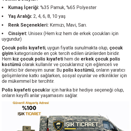
Kumaş İçeriği:
%35 Pamuk, %65 Polyester
Yaş Aralığı:
2, 4, 6, 8, 10 yaş
Renk Seçenekleri:
Kırmızı, Mavi, Sarı.
Cinsiyet:
Unisex (Hem kız hem de erkek çocukları için
uygundur)
Çocuk polis kıyafeti
, uygun fiyatla sunulmakta olup,
çocuk
giyim
kategorisinde en çok tercih edilen ürünlerden biridir.
Hem
kız çocuk polis kıyafeti
hem de
erkek çocuk polis
kostümü
olarak kullanılır ve çocuklarınız için eğlenceli ve
öğretici bir deneyim sunar. Bu
polis kostümü
, onların yaratıcı
gelişimlerine katkı sağlarken, sosyal oyunlar ve etkinlikler için
de mükemmel bir tercihtir.
Polis kıyafeti çocuk
lar için harika bir hediye seçeneği olup,
onların keyifli anlar yaşamasını sağlar.