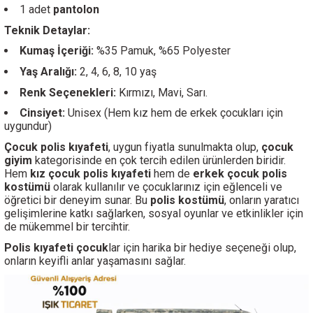
1 adet
pantolon
Teknik Detaylar:
Kumaş İçeriği:
%35 Pamuk, %65 Polyester
Yaş Aralığı:
2, 4, 6, 8, 10 yaş
Renk Seçenekleri:
Kırmızı, Mavi, Sarı.
Cinsiyet:
Unisex (Hem kız hem de erkek çocukları için
uygundur)
Çocuk polis kıyafeti
, uygun fiyatla sunulmakta olup,
çocuk
giyim
kategorisinde en çok tercih edilen ürünlerden biridir.
Hem
kız çocuk polis kıyafeti
hem de
erkek çocuk polis
kostümü
olarak kullanılır ve çocuklarınız için eğlenceli ve
öğretici bir deneyim sunar. Bu
polis kostümü
, onların yaratıcı
gelişimlerine katkı sağlarken, sosyal oyunlar ve etkinlikler için
de mükemmel bir tercihtir.
Polis kıyafeti çocuk
lar için harika bir hediye seçeneği olup,
onların keyifli anlar yaşamasını sağlar.