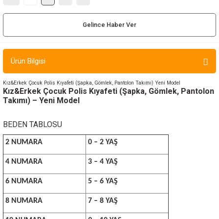
ır ve Çorap
Gelince Haber Ver
kalar
a
atch
Ürün Bilgisi
meleri
Kız&Erkek Çocuk Polis Kıyafeti (Şapka, Gömlek, Pantolon Takımı) Yeni Model
Kız&Erkek Çocuk Polis Kıyafeti (Şapka, Gömlek, Pantolon
Takımı) – Yeni Model
er
BEDEN TABLOSU
rı
2 NUMARA
0 – 2 YAŞ
er
4 NUMARA
3 – 4 YAŞ
r
6 NUMARA
5 – 6 YAŞ
8 NUMARA
7 – 8 YAŞ