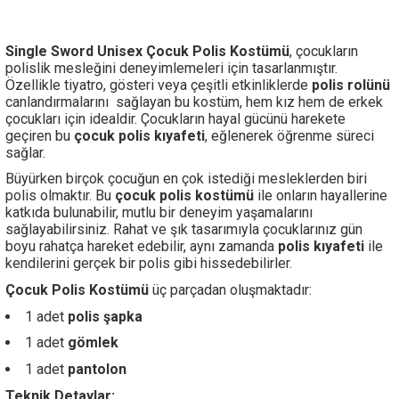
Single Sword Unisex Çocuk Polis Kostümü
, çocukların
polislik mesleğini deneyimlemeleri için tasarlanmıştır.
Özellikle tiyatro, gösteri veya çeşitli etkinliklerde
polis rolünü
canlandırmalarını
sağlayan bu kostüm, hem kız hem de erkek
çocukları için idealdir. Çocukların hayal gücünü harekete
geçiren bu
çocuk polis kıyafeti
, eğlenerek öğrenme süreci
sağlar.
Büyürken birçok çocuğun en çok istediği mesleklerden biri
polis olmaktır. Bu
çocuk polis kostümü
ile onların hayallerine
katkıda bulunabilir, mutlu bir deneyim yaşamalarını
sağlayabilirsiniz. Rahat ve şık tasarımıyla çocuklarınız gün
boyu rahatça hareket edebilir, aynı zamanda
polis kıyafeti
ile
kendilerini gerçek bir polis gibi hissedebilirler.
Çocuk Polis Kostümü
üç parçadan oluşmaktadır:
1 adet
polis şapka
1 adet
gömlek
1 adet
pantolon
Teknik Detaylar: