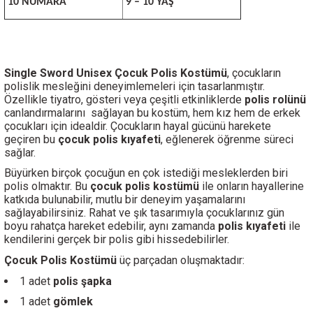
10 NUMARA
9 – 10 YAŞ
Single Sword Unisex Çocuk Polis Kostümü
, çocukların
polislik mesleğini deneyimlemeleri için tasarlanmıştır.
Özellikle tiyatro, gösteri veya çeşitli etkinliklerde
polis rolünü
canlandırmalarını
sağlayan bu kostüm, hem kız hem de erkek
çocukları için idealdir. Çocukların hayal gücünü harekete
geçiren bu
çocuk polis kıyafeti
, eğlenerek öğrenme süreci
sağlar.
Büyürken birçok çocuğun en çok istediği mesleklerden biri
polis olmaktır. Bu
çocuk polis kostümü
ile onların hayallerine
katkıda bulunabilir, mutlu bir deneyim yaşamalarını
sağlayabilirsiniz. Rahat ve şık tasarımıyla çocuklarınız gün
boyu rahatça hareket edebilir, aynı zamanda
polis kıyafeti
ile
kendilerini gerçek bir polis gibi hissedebilirler.
Çocuk Polis Kostümü
üç parçadan oluşmaktadır:
1 adet
polis şapka
1 adet
gömlek