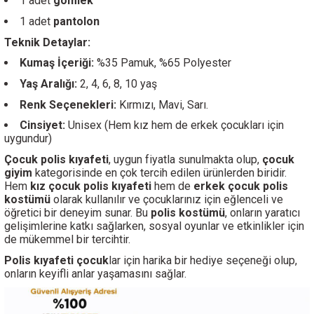
1 adet
gömlek
1 adet
pantolon
Teknik Detaylar:
Kumaş İçeriği:
%35 Pamuk, %65 Polyester
Yaş Aralığı:
2, 4, 6, 8, 10 yaş
Renk Seçenekleri:
Kırmızı, Mavi, Sarı.
Cinsiyet:
Unisex (Hem kız hem de erkek çocukları için
uygundur)
Çocuk polis kıyafeti
, uygun fiyatla sunulmakta olup,
çocuk
giyim
kategorisinde en çok tercih edilen ürünlerden biridir.
Hem
kız çocuk polis kıyafeti
hem de
erkek çocuk polis
kostümü
olarak kullanılır ve çocuklarınız için eğlenceli ve
öğretici bir deneyim sunar. Bu
polis kostümü
, onların yaratıcı
gelişimlerine katkı sağlarken, sosyal oyunlar ve etkinlikler için
de mükemmel bir tercihtir.
Polis kıyafeti çocuk
lar için harika bir hediye seçeneği olup,
onların keyifli anlar yaşamasını sağlar.