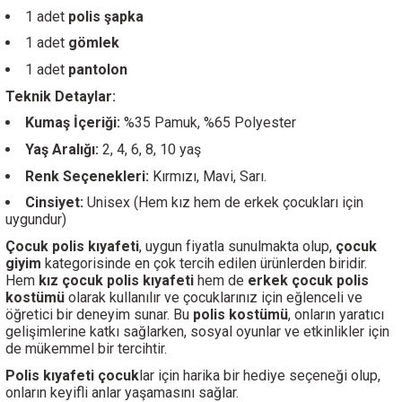
1 adet
polis şapka
1 adet
gömlek
1 adet
pantolon
Teknik Detaylar:
Kumaş İçeriği:
%35 Pamuk, %65 Polyester
Yaş Aralığı:
2, 4, 6, 8, 10 yaş
Renk Seçenekleri:
Kırmızı, Mavi, Sarı.
Cinsiyet:
Unisex (Hem kız hem de erkek çocukları için
uygundur)
Çocuk polis kıyafeti
, uygun fiyatla sunulmakta olup,
çocuk
giyim
kategorisinde en çok tercih edilen ürünlerden biridir.
Hem
kız çocuk polis kıyafeti
hem de
erkek çocuk polis
kostümü
olarak kullanılır ve çocuklarınız için eğlenceli ve
öğretici bir deneyim sunar. Bu
polis kostümü
, onların yaratıcı
gelişimlerine katkı sağlarken, sosyal oyunlar ve etkinlikler için
de mükemmel bir tercihtir.
Polis kıyafeti çocuk
lar için harika bir hediye seçeneği olup,
onların keyifli anlar yaşamasını sağlar.