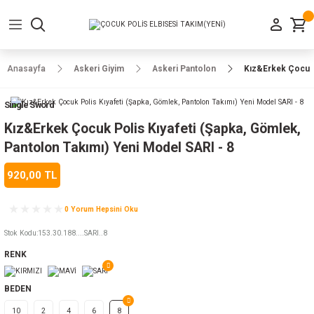
Geri Dön
Geri Dön
Geri Dön
Geri Dön
Geri Dön
Geri Dön
Geri Dön
e Ayakkabılar
h-Arma
lar
manlar
uarlar
Kamp Ürünleri
Anasayfa
Askeri Giyim
Askeri Pantolon
Kız&Erkek Çocuk P
 Parka
alar
rünleri
Single Sword
a
r
rünleri
ılar
Kız&Erkek Çocuk Polis Kıyafeti (Şapka, Gömlek,
Pantolon Takımı) Yeni Model SARI - 8
n
ları
920,00 TL
ı
- Combat
r
k
0 Yorum Hepsini Oku
Stok Kodu
:
153.30.188....SARI..8
RENK
ağmurluk
BEDEN
Şapka
 Kılıfı
10
2
4
6
8