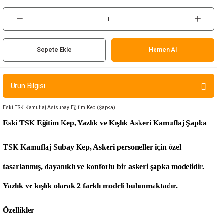
ır ve Çorap
kalar
Sepete Ekle
Hemen Al
a
atch
meleri
Ürün Bilgisi
er
Eski TSK Kamuflaj Astsubay Eğitim Kep (Şapka)
Eski TSK Eğitim Kep, Yazlık ve Kışlık Askeri Kamuflaj Şapka
rı
TSK Kamuflaj Subay Kep, Askeri personeller için özel
er
tasarlanmış, dayanıklı ve konforlu bir askeri şapka modelidir.
r
Yazlık ve kışlık olarak 2 farklı modeli bulunmaktadır.
Özellikler