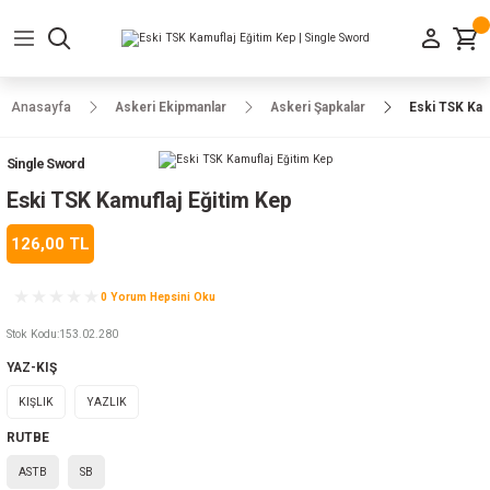
Geri Dön
Geri Dön
Geri Dön
Geri Dön
Geri Dön
Geri Dön
Geri Dön
e Ayakkabılar
h-Arma
lar
manlar
uarlar
Kamp Ürünleri
Anasayfa
Askeri Ekipmanlar
Askeri Şapkalar
Eski TSK Kam
 Parka
alar
rünleri
Single Sword
a
r
rünleri
ılar
Eski TSK Kamuflaj Eğitim Kep
126,00 TL
n
ları
0 Yorum Hepsini Oku
ı
- Combat
r
k
Stok Kodu
:
153.02.280
YAZ-KIŞ
KIŞLIK
YAZLIK
ağmurluk
RUTBE
Şapka
 Kılıfı
ASTB
SB