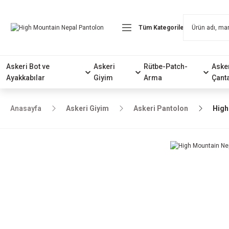
Askeri Bot ve
Askeri
Rütbe-Patch-
Aske
Ayakkabılar
Giyim
Arma
Çant
Anasayfa
Askeri Giyim
Askeri Pantolon
High