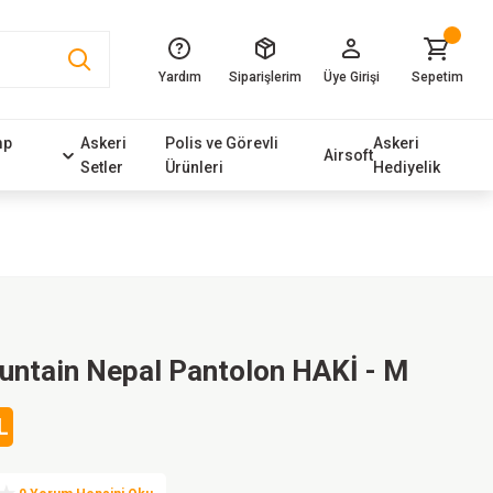
Yardım
Siparişlerim
Üye Girişi
Sepetim
mp
Askeri
Polis ve Görevli
Askeri
Airsoft
Setler
Ürünleri
Hediyelik
untain Nepal Pantolon HAKİ - M
L