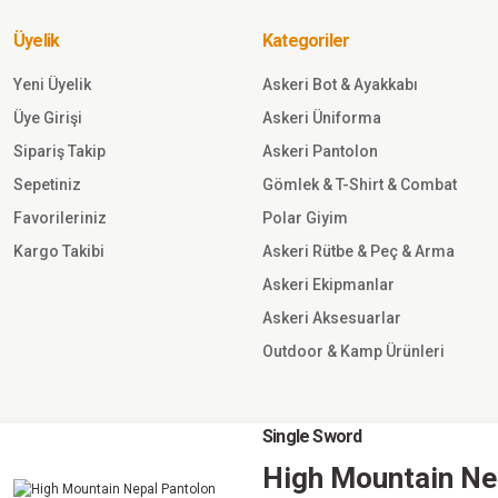
TSK
Üyelik
Kategoriler
Sepete Ekle
Yeni Üyelik
Askeri Bot & Ayakkabı
Üye Girişi
Askeri Üniforma
2.415,00 TL
Sipariş Takip
Askeri Pantolon
Sepetiniz
Gömlek & T-Shirt & Combat
Single Sword
Favorileriniz
Polar Giyim
Sword Yeni Model TSK Kışlık
Gömlek&Pantolon Takım, Kamufl
Kargo Takibi
Askeri Rütbe & Peç & Arma
Y.TSK
Askeri Ekipmanlar
Sepete Ekle
Askeri Aksesuarlar
Outdoor & Kamp Ürünleri
2.300,00 TL
Single Sword
Single Sword
High Mountain Ne
©2023 singlesword.com Tüm Hakları Saklıdır
Single Sword Tsk Kamuflaj Gore