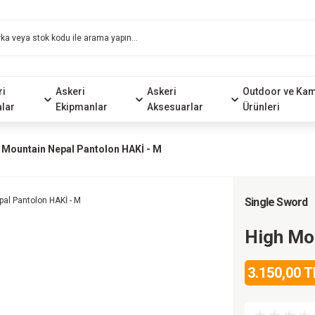
ri
Askeri
Askeri
Outdoor ve Ka
alar
Ekipmanlar
Aksesuarlar
Ürünleri
 Mountain Nepal Pantolon HAKİ - M
Single Sword
High Mo
3.150,00 T