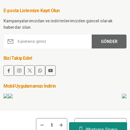
E-posta Listemize Kayıt Olun
Kampanyalarımızdan ve indirimlerimizden güncel olarak
haberdar olun.
GÖNDER
Bizi Takip Edin!
Mobil Uygulamamızı İndirin
Sepete Ekle
lis Kıyafeti (Şapka,
Whatsapp Sipariş