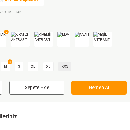
0 Yorum Hepsini Oku
259.--M.---HAKİ
M
S
XL
XS
XXS
Sepete Ekle
Hemen Al
leriniz