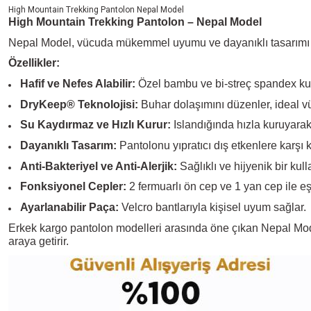
High Mountain Trekking Pantolon Nepal Model
High Mountain Trekking Pantolon – Nepal Model
Nepal Model, vücuda mükemmel uyumu ve dayanıklı tasarımı olan 
Özellikler:
Hafif ve Nefes Alabilir:
Özel bambu ve bi-streç spandex ku
DryKeep® Teknolojisi:
Buhar dolaşımını düzenler, ideal vüc
Su Kaydırmaz ve Hızlı Kurur:
Islandığında hızla kuruyarak
Dayanıklı Tasarım:
Pantolonu yıpratıcı dış etkenlere karşı k
Anti-Bakteriyel ve Anti-Alerjik:
Sağlıklı ve hijyenik bir kul
Fonksiyonel Cepler:
2 fermuarlı ön cep ve 1 yan cep ile eş
Ayarlanabilir Paça:
Velcro bantlarıyla kişisel uyum sağlar.
Erkek kargo pantolon
modelleri arasında öne çıkan Nepal Model
araya getirir.