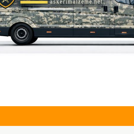
iz gördüğünüz noktaları öneri formunu kullanarak tarafımıza iletebilirsiniz.
Bu ürüne ilk yorumu siz yapın!
Yorum Yaz
945,00 TL
Single Sword
Single Sword Outdoor Taktik&
Likralı Erkek&Kadın Pantolon 