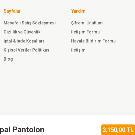
Sayfalar
Yardım
Sepete Ekle
Mesafeli Satış Sözleşmesi
Şifremi Unuttum
Gönder
Gizlilik ve Güvenlik
İletişim Formu
1.380,00
TL
İptal & İade Koşulları
Havale Bildirim Formu
Kişisel Veriler Politikası
İletişim
Single
Sword
Blog
Single
aj Single
Sword
Tactical
Pantolon
Sepete
(İTHAL)
Ekle
KUM
920,00 TL
Single Sword
pal Pantolon
3.150,00 TL
tex (Su
Unisex Çocuk Po