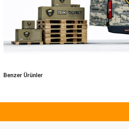
Bu ürünün fiyat bilgisi, resim, ürün açıklamalarında ve diğer konularda yeters
Görüş ve önerileriniz için teşekkür ederiz.
Benzer Ürünler
Ürün resmi kalitesiz, bozuk veya görüntülenemiyor.
Ürün açıklamasında eksik bilgiler bulunuyor.
1.732,50 TL
Ürün bilgilerinde hatalar bulunuyor.
Ürün fiyatı diğer sitelerden daha pahalı.
Single Sword
Bu ürüne benzer farklı alternatifler olmalı.
Single Sword Likralı Outdoor
Erkek&Kadın Taktik Pantolon