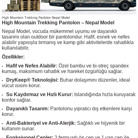
High Mountain Trekking Pantolon Nepal Model
High Mountain Trekking Pantolon – Nepal Model
Nepal Model, vücuda mükemmel uyumu ve dayanıklı
tasarımı olan outdoor bir pantolondur. Hafif, esnek ve nefes
alabilir yapısıyla tırmanış ve kamp gibi aktivitelerde rahatlıkla
kullanılabilir.
Özellikler:
Hafif ve Nefes Alabilir:
Özel bambu ve bi-streç spandex
kumaş, maksimum rahatlık ve hareket özgürlüğü sağlar.
DryKeep® Teknolojisi:
Buhar dolaşımını düzenler, ideal
vücut ısısını korur.
Su Kaydırmaz ve Hızlı Kurur:
Islandığında hızla kuruyarak
konfor sağlar.
Dayanıklı Tasarım:
Pantolonu yıpratıcı dış etkenlere karşı
korur.
Anti-Bakteriyel ve Anti-Alerjik:
Sağlıklı ve hijyenik bir
kullanım sunar.
Fonksiyonel Cepler:
2 fermuarlı ön cep ve 1 yan cep ile