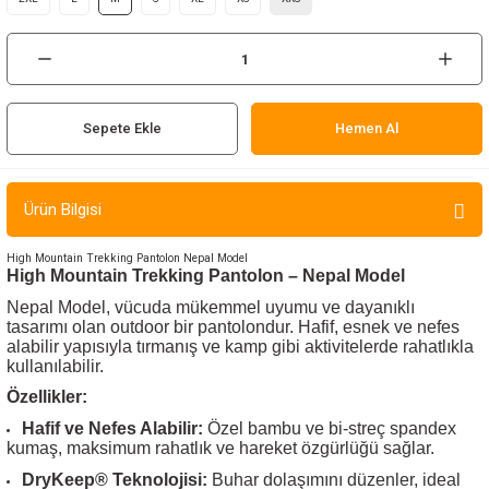
ır ve Çorap
kalar
Sepete Ekle
Hemen Al
a
atch
meleri
Ürün Bilgisi
er
High Mountain Trekking Pantolon Nepal Model
High Mountain Trekking Pantolon – Nepal Model
rı
Nepal Model, vücuda mükemmel uyumu ve dayanıklı
tasarımı olan outdoor bir pantolondur. Hafif, esnek ve nefes
alabilir yapısıyla tırmanış ve kamp gibi aktivitelerde rahatlıkla
er
kullanılabilir.
Özellikler:
r
Hafif ve Nefes Alabilir:
Özel bambu ve bi-streç spandex
kumaş, maksimum rahatlık ve hareket özgürlüğü sağlar.
DryKeep® Teknolojisi:
Buhar dolaşımını düzenler, ideal