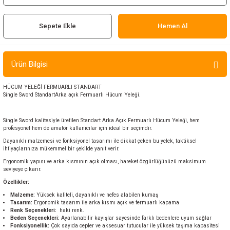
ır ve Çorap
Sepete Ekle
Hemen Al
kalar
a
atch
Ürün Bilgisi
meleri
HÜCUM YELEĞİ FERMUARLI STANDART
Single Sword StandartArka açık Fermuarlı Hücum Yeleği.
er
Single Sword kalitesiyle üretilen Standart Arka Açık Fermuarlı Hücum Yeleği, hem
profesyonel hem de amatör kullanıcılar için ideal bir seçimdir.
rı
Dayanıklı malzemesi ve fonksiyonel tasarımı ile dikkat çeken bu yelek, taktiksel
ihtiyaçlarınıza mükemmel bir şekilde yanıt verir.
Ergonomik yapısı ve arka kısmının açık olması, hareket özgürlüğünüzü maksimum
er
seviyeye çıkarır.
Özellikler:
r
Malzeme:
Yüksek kaliteli, dayanıklı ve nefes alabilen kumaş
Tasarım:
Ergonomik tasarım ile arka kısmı açık ve fermuarlı kapama
Renk Seçenekleri:
haki renk.
Beden Seçenekleri:
Ayarlanabilir kayışlar sayesinde farklı bedenlere uyum sağlar
Fonksiyonellik:
Çok sayıda cepler ve aksesuar tutucular ile yüksek taşıma kapasitesi