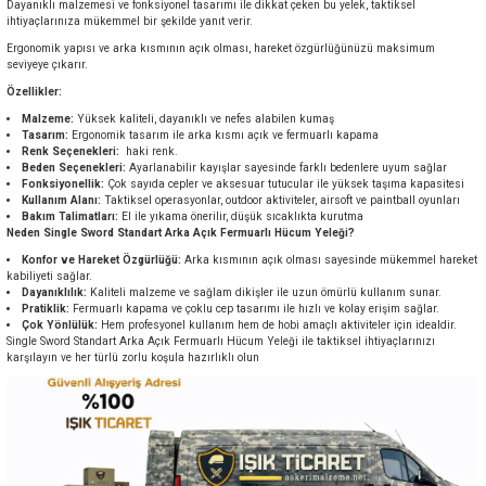
Dayanıklı malzemesi ve fonksiyonel tasarımı ile dikkat çeken bu yelek, taktiksel
ihtiyaçlarınıza mükemmel bir şekilde yanıt verir.
Ergonomik yapısı ve arka kısmının açık olması, hareket özgürlüğünüzü maksimum
seviyeye çıkarır.
Özellikler:
Malzeme:
Yüksek kaliteli, dayanıklı ve nefes alabilen kumaş
Tasarım:
Ergonomik tasarım ile arka kısmı açık ve fermuarlı kapama
Renk Seçenekleri:
haki renk.
Beden Seçenekleri:
Ayarlanabilir kayışlar sayesinde farklı bedenlere uyum sağlar
Fonksiyonellik:
Çok sayıda cepler ve aksesuar tutucular ile yüksek taşıma kapasitesi
Kullanım Alanı:
Taktiksel operasyonlar, outdoor aktiviteler, airsoft ve paintball oyunları
Bakım Talimatları:
El ile yıkama önerilir, düşük sıcaklıkta kurutma
Neden Single Sword Standart Arka Açık Fermuarlı Hücum Yeleği?
Konfor ve Hareket Özgürlüğü:
Arka kısmının açık olması sayesinde mükemmel hareket
kabiliyeti sağlar.
Dayanıklılık:
Kaliteli malzeme ve sağlam dikişler ile uzun ömürlü kullanım sunar.
Pratiklik:
Fermuarlı kapama ve çoklu cep tasarımı ile hızlı ve kolay erişim sağlar.
Çok Yönlülük:
Hem profesyonel kullanım hem de hobi amaçlı aktiviteler için idealdir.
Single Sword Standart Arka Açık Fermuarlı Hücum Yeleği ile taktiksel ihtiyaçlarınızı
karşılayın ve her türlü zorlu koşula hazırlıklı olun