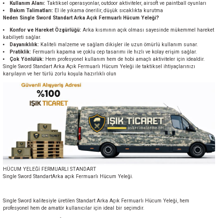
Kullanım Alanı:
Taktiksel operasyonlar, outdoor aktiviteler, airsoft ve paintball oyunları
Bakım Talimatları:
El ile yıkama önerilir, düşük sıcaklıkta kurutma
Neden Single Sword Standart Arka Açık Fermuarlı Hücum Yeleği?
Konfor ve Hareket Özgürlüğü:
Arka kısmının açık olması sayesinde mükemmel hareket
kabiliyeti sağlar.
Dayanıklılık:
Kaliteli malzeme ve sağlam dikişler ile uzun ömürlü kullanım sunar.
Pratiklik:
Fermuarlı kapama ve çoklu cep tasarımı ile hızlı ve kolay erişim sağlar.
Çok Yönlülük:
Hem profesyonel kullanım hem de hobi amaçlı aktiviteler için idealdir.
Single Sword Standart Arka Açık Fermuarlı Hücum Yeleği ile taktiksel ihtiyaçlarınızı
karşılayın ve her türlü zorlu koşula hazırlıklı olun
HÜCUM YELEĞİ FERMUARLI STANDART
Single Sword StandartArka açık Fermuarlı Hücum Yeleği.
Single Sword kalitesiyle üretilen Standart Arka Açık Fermuarlı Hücum Yeleği, hem
profesyonel hem de amatör kullanıcılar için ideal bir seçimdir.