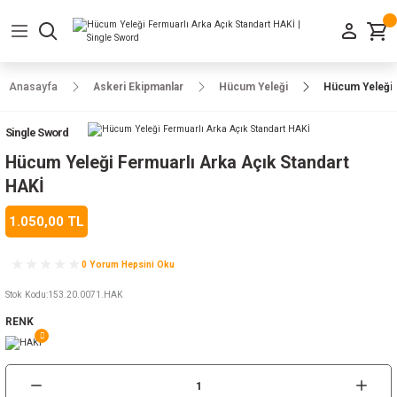
Geri Dön
Geri Dön
Geri Dön
Geri Dön
Geri Dön
Geri Dön
Geri Dön
e Ayakkabılar
h-Arma
lar
manlar
uarlar
Kamp Ürünleri
Anasayfa
Askeri Ekipmanlar
Hücum Yeleği
Hücum Yeleği F
 Parka
alar
rünleri
Single Sword
a
r
rünleri
ılar
Hücum Yeleği Fermuarlı Arka Açık Standart
HAKİ
n
ları
1.050,00 TL
ı
- Combat
r
k
0 Yorum Hepsini Oku
Stok Kodu
:
153.20.0071.HAK
RENK
ağmurluk
Şapka
 Kılıfı