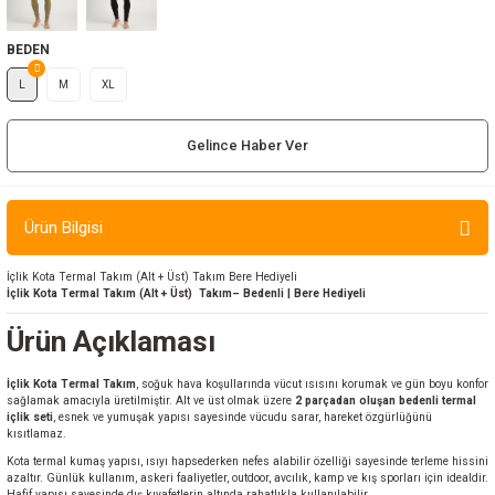
ır ve Çorap
BEDEN
kalar
L
M
XL
a
atch
Gelince Haber Ver
meleri
Ürün Bilgisi
er
İçlik Kota Termal Takım (Alt + Üst) Takım Bere Hediyeli
İçlik Kota Termal Takım (Alt + Üst) Takım– Bedenli | Bere Hediyeli
rı
Ürün Açıklaması
er
İçlik Kota Termal Takım
, soğuk hava koşullarında vücut ısısını korumak ve gün boyu konfor
sağlamak amacıyla üretilmiştir. Alt ve üst olmak üzere
2 parçadan oluşan bedenli termal
r
içlik seti
, esnek ve yumuşak yapısı sayesinde vücudu sarar, hareket özgürlüğünü
kısıtlamaz.
Kota termal kumaş yapısı, ısıyı hapsederken nefes alabilir özelliği sayesinde terleme hissini
azaltır. Günlük kullanım, askeri faaliyetler, outdoor, avcılık, kamp ve kış sporları için idealdir.
Hafif yapısı sayesinde dış kıyafetlerin altında rahatlıkla kullanılabilir.