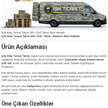
İçlik Kota Termal Takım (Alt + Üst) Takım Bere Hediyeli
İçlik Kota Termal Takım (Alt + Üst) Takım– Bedenli | Bere Hediyeli
Ürün Açıklaması
İçlik Kota Termal Takım
, soğuk hava koşullarında vücut ısısını korumak ve gün boyu konfor
sağlamak amacıyla üretilmiştir. Alt ve üst olmak üzere
2 parçadan oluşan bedenli termal
içlik seti
, esnek ve yumuşak yapısı sayesinde vücudu sarar, hareket özgürlüğünü
kısıtlamaz.
Kota termal kumaş yapısı, ısıyı hapsederken nefes alabilir özelliği sayesinde terleme hissini
azaltır. Günlük kullanım, askeri faaliyetler, outdoor, avcılık, kamp ve kış sporları için idealdir.
Hafif yapısı sayesinde dış kıyafetlerin altında rahatlıkla kullanılabilir.
Set içerisinde yer alan
hediye bere
, soğuk havalarda ekstra koruma sağlayarak kullanım
avantajı sunar. Bedenli olarak sunulan ürün, vücuda tam uyum sağlayacak şekilde
tasarlanmıştır.
Öne Çıkan Özellikler