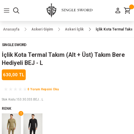
Geri Dön
Geri Dön
Geri Dön
Geri Dön
Geri Dön
Geri Dön
Geri Dön
e Ayakkabılar
h-Arma
lar
manlar
uarlar
Kamp Ürünleri
Anasayfa
Askeri Giyim
Askeri İçlik
İçlik Kota Termal Takım
 Parka
alar
rünleri
SINGLE SWORD
a
r
rünleri
ılar
İçlik Kota Termal Takım (Alt + Üst) Takım Bere
Hediyeli BEJ - L
n
ları
630,00 TL
ı
- Combat
r
k
0 Yorum Hepsini Oku
Stok Kodu
:
153.30.333.BEJ...L
RENK
ağmurluk
Şapka
 Kılıfı