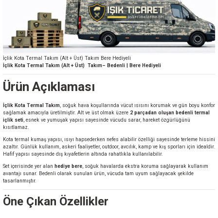
İçlik Kota Termal Takım (Alt + Üst) Takım Bere Hediyeli
İçlik Kota Termal Takım (Alt + Üst) Takım– Bedenli | Bere Hediyeli
Ürün Açıklaması
İçlik Kota Termal Takım
, soğuk hava koşullarında vücut ısısını korumak ve gün boyu konfor
sağlamak amacıyla üretilmiştir. Alt ve üst olmak üzere
2 parçadan oluşan bedenli termal
içlik seti
, esnek ve yumuşak yapısı sayesinde vücudu sarar, hareket özgürlüğünü
kısıtlamaz.
Kota termal kumaş yapısı, ısıyı hapsederken nefes alabilir özelliği sayesinde terleme hissini
azaltır. Günlük kullanım, askeri faaliyetler, outdoor, avcılık, kamp ve kış sporları için idealdir.
Hafif yapısı sayesinde dış kıyafetlerin altında rahatlıkla kullanılabilir.
Set içerisinde yer alan
hediye bere
, soğuk havalarda ekstra koruma sağlayarak kullanım
avantajı sunar. Bedenli olarak sunulan ürün, vücuda tam uyum sağlayacak şekilde
tasarlanmıştır.
Öne Çıkan Özellikler