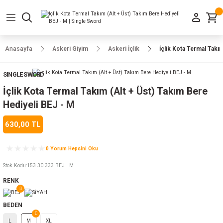
Geri Dön
Geri Dön
Geri Dön
Geri Dön
Geri Dön
Geri Dön
Geri Dön
e Ayakkabılar
h-Arma
lar
manlar
uarlar
Kamp Ürünleri
Anasayfa
Askeri Giyim
Askeri İçlik
İçlik Kota Termal Takı
 Parka
alar
rünleri
SINGLE SWORD
a
r
rünleri
ılar
İçlik Kota Termal Takım (Alt + Üst) Takım Bere
Hediyeli BEJ - M
n
ları
630,00 TL
ı
- Combat
r
k
0 Yorum Hepsini Oku
Stok Kodu
:
153.30.333.BEJ...M
RENK
ağmurluk
BEDEN
Şapka
 Kılıfı
L
M
XL