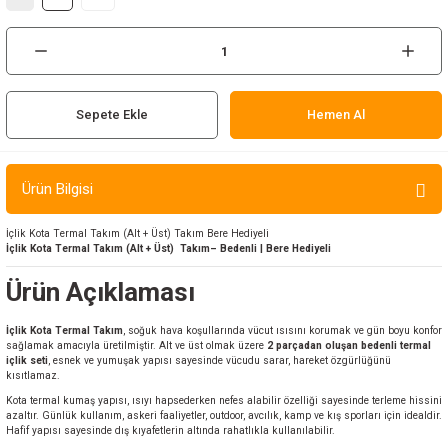
ır ve Çorap
kalar
Sepete Ekle
Hemen Al
a
atch
meleri
Ürün Bilgisi
er
İçlik Kota Termal Takım (Alt + Üst) Takım Bere Hediyeli
İçlik Kota Termal Takım (Alt + Üst) Takım– Bedenli | Bere Hediyeli
rı
Ürün Açıklaması
er
İçlik Kota Termal Takım
, soğuk hava koşullarında vücut ısısını korumak ve gün boyu konfor
sağlamak amacıyla üretilmiştir. Alt ve üst olmak üzere
2 parçadan oluşan bedenli termal
içlik seti
, esnek ve yumuşak yapısı sayesinde vücudu sarar, hareket özgürlüğünü
r
kısıtlamaz.
Kota termal kumaş yapısı, ısıyı hapsederken nefes alabilir özelliği sayesinde terleme hissini
azaltır. Günlük kullanım, askeri faaliyetler, outdoor, avcılık, kamp ve kış sporları için idealdir.
Hafif yapısı sayesinde dış kıyafetlerin altında rahatlıkla kullanılabilir.