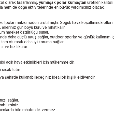
özel olarak tasarlanmış,
yumuşak polar kumaştan
üretilen kaliteli
a hem de doğa aktivitelerinde en büyük yardımcınız olacak.
el polar malzemeden üretilmiştir. Soğuk hava koşullarında ellerini
lleriniz gün boyu kuru ve rahat kalır.
um hareket özgürlüğü sunar.
e daha güçlü tutuş sağlar, outdoor sporlar ve günlük kullanım içi
e tam oturarak daha iyi koruma sağlar.
 ve hızlı kurur.
ibi açık hava etkinlikleri için mükemmeldir.
 sıcak tutar.
 şehirde kullanabileceğiniz ideal bir kışlık eldivendir.
.
nızı sağlar.
abilirsiniz.
mlarda bile rahatsızlık vermez.