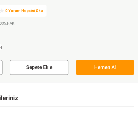
0 Yorum Hepsini Oku
.035.HAK
Sepete Ekle
Hemen Al
leriniz