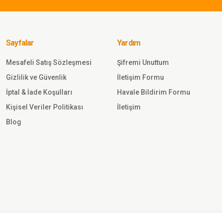
k Eldiven Bisiklet
Single 
AH
Taktik E
SİYAH
Sayfalar
Yardım
Mesafeli Satış Sözleşmesi
Şifremi Unuttum
Gönder
Gizlilik ve Güvenlik
İletişim Formu
126,50 
İptal & İade Koşulları
Havale Bildirim Formu
Kişisel Veriler Politikası
İletişim
SINGLE 
Blog
j Soğuk Geçirmez
Single S
i TSK
Geçirmez
345,0