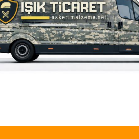
iz gördüğünüz noktaları öneri formunu kullanarak tarafımıza iletebilirsiniz.
Bu ürüne ilk yorumu siz yapın!
Yorum Yaz
549,00 
SINGLE 