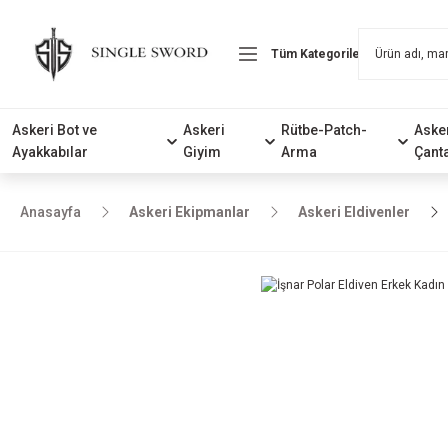
Askeri Bot ve
Askeri
Rütbe-Patch-
Aske
Ayakkabılar
Giyim
Arma
Çant
Anasayfa
Askeri Ekipmanlar
Askeri Eldivenler