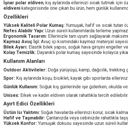
İşnar polar eldiven
, kış aylarında ellerinizi sıcak tutmak için 
eldiveni
kategorisinde öne çıkan bu ürün, hem günlük kullanımd
Özellikleri
Yüksek Kaliteli Polar Kumaş:
Yumuşak, hafif ve sıcak tutan öz
Nefes Alabilir Yapı:
Uzun süreli kullanımlarda terleme yapmaz, e
Ergonomik Tasarım:
Ellerinizle tam uyum sağlayarak maksim
Kaymaz Avuç İçi:
Avuç içi kısmındaki kaymaz materyal sayesind
Bilek Ayarı:
Elastik bilek yapısı, soğuk hava girişini engeller v
Kolay Temizlik:
Dayanıklı polar kumaş sayesinde kolayca yıkanır
Kullanım Alanları
Outdoor Aktiviteler:
Doğa yürüyüşü, kamp, dağcılık, trekking g
Spor:
Kış aylarında koşu, bisiklet, kayak gibi sporlarda ellerinizi
Günlük Kullanım:
Soğuk kış günlerinde işe giderken, okulda veya
Unisex:
Erkek ve kadın eldiven olarak rahatlıkla tercih edilebilir
Ayırt Edici Özellikleri
Üstün Isı Yalıtımı:
Soğuk havalarda ellerinizi korur, sıcak kalma
Hafif ve Taşınabilir:
Çantanızda veya cebinizde rahatlıkla taşıy
Yüksek Konfor:
Yumuşak dokusu sayesinde uzun süreli kullanı