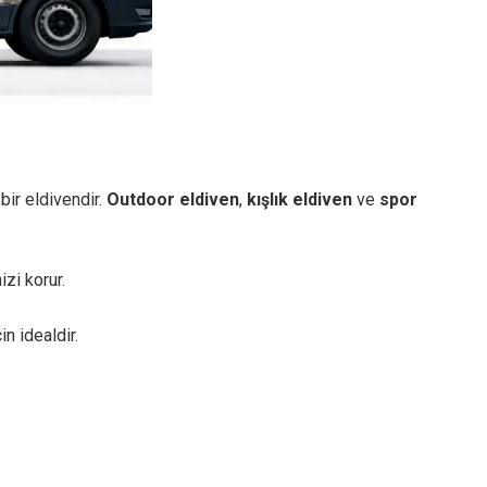
 bir eldivendir.
Outdoor eldiven
,
kışlık eldiven
ve
spor
zi korur.
n idealdir.