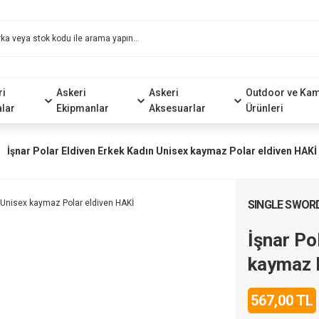
ri
Askeri
Askeri
Outdoor ve Ka
alar
Ekipmanlar
Aksesuarlar
Ürünleri
İşnar Polar Eldiven Erkek Kadın Unisex kaymaz Polar eldiven HAKİ
SINGLE SWOR
İşnar Po
kaymaz 
567,00 TL