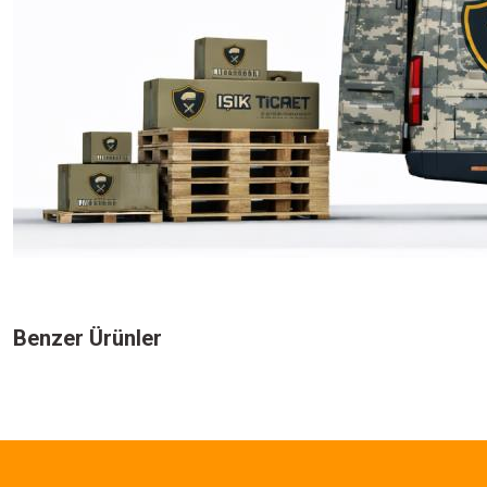
Bu ürünün fiyat bilgisi, resim, ürün açıklamalarında ve diğer konularda yeters
Görüş ve önerileriniz için teşekkür ederiz.
Benzer Ürünler
Ürün resmi kalitesiz, bozuk veya görüntülenemiyor.
Ürün açıklamasında eksik bilgiler bulunuyor.
575,00 TL
Ürün bilgilerinde hatalar bulunuyor.
Ürün fiyatı diğer sitelerden daha pahalı.
SINGLE SWORD