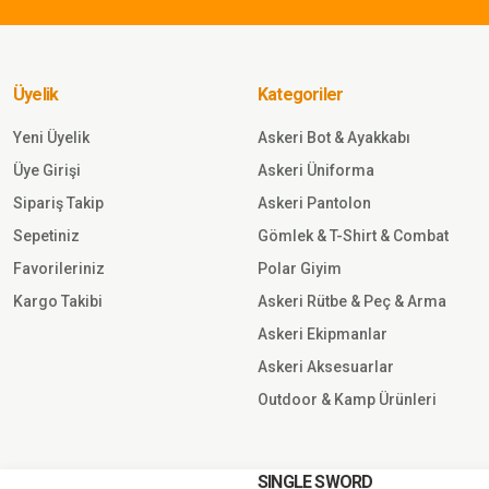
Bu ürüne benzer farklı alternatifler olmalı.
Single Sword Yarım Parmak Takti
Motosiklet Outdoor Eldiven SİY
Üyelik
Kategoriler
Sepete Ekle
Yeni Üyelik
Askeri Bot & Ayakkabı
Üye Girişi
Askeri Üniforma
567,00 TL
Sipariş Takip
Askeri Pantolon
Sepetiniz
Gömlek & T-Shirt & Combat
SINGLE SWORD
Favorileriniz
Polar Giyim
İşnar Kar Eldiveni Tsk Kamufla
Erkek Kadın Unisex Kar eldiven
Kargo Takibi
Askeri Rütbe & Peç & Arma
Askeri Ekipmanlar
Sepete Ekle
Askeri Aksesuarlar
Outdoor & Kamp Ürünleri
805,00 TL
SINGLE SWORD