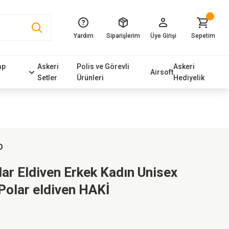
Yardım
Siparişlerim
Üye Girişi
Sepetim
mp
Askeri
Polis ve Görevli
Askeri
Airsoft
Setler
Ürünleri
Hediyelik
D
lar Eldiven Erkek Kadın Unisex
Polar eldiven HAKİ