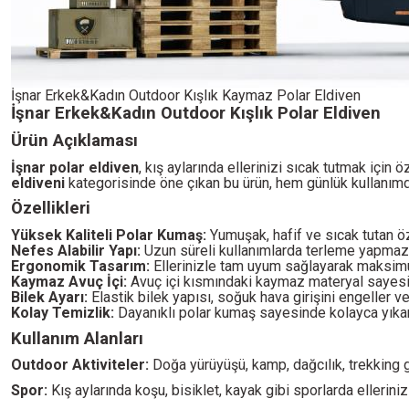
İşnar Erkek&Kadın Outdoor Kışlık Kaymaz Polar Eldiven
İşnar Erkek&Kadın Outdoor Kışlık Polar Eldiven
Ürün Açıklaması
İşnar polar eldiven
, kış aylarında ellerinizi sıcak tutmak için 
eldiveni
kategorisinde öne çıkan bu ürün, hem günlük kullanımd
Özellikleri
Yüksek Kaliteli Polar Kumaş:
Yumuşak, hafif ve sıcak tutan öz
Nefes Alabilir Yapı:
Uzun süreli kullanımlarda terleme yapmaz, e
Ergonomik Tasarım:
Ellerinizle tam uyum sağlayarak maksim
Kaymaz Avuç İçi:
Avuç içi kısmındaki kaymaz materyal sayesind
Bilek Ayarı:
Elastik bilek yapısı, soğuk hava girişini engeller v
Kolay Temizlik:
Dayanıklı polar kumaş sayesinde kolayca yıkanır
Kullanım Alanları
Outdoor Aktiviteler:
Doğa yürüyüşü, kamp, dağcılık, trekking g
Spor:
Kış aylarında koşu, bisiklet, kayak gibi sporlarda ellerinizi