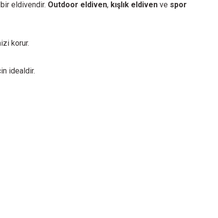
 bir eldivendir.
Outdoor eldiven
,
kışlık eldiven
ve
spor
zi korur.
n idealdir.