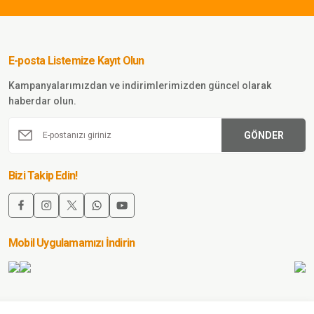
Sword BlackHawk Solag
ldiven Kesik Parmak
E-posta Listemize Kayıt Olun
Sepete Ekle
Kampanyalarımızdan ve indirimlerimizden güncel olarak
haberdar olun.
TL
GÖNDER
SWORD
word Unisex Polar Eldiven – Isı Yalıtımlı, Rüzgar
Bizi Takip Edin!
, Kış Eldiveni MULTİCAM
Sepete Ekle
Mobil Uygulamamızı İndirin
0 TL