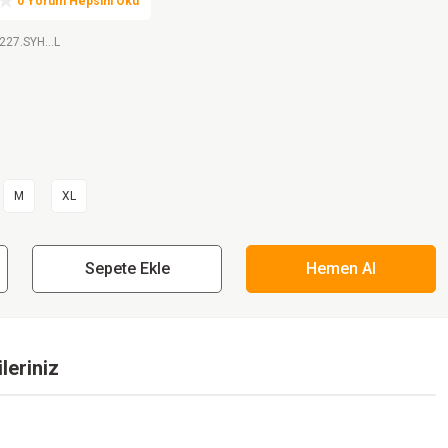
0 Yorum Hepsini Oku
227.SYH...L
M
XL
Sepete Ekle
Hemen Al
leriniz