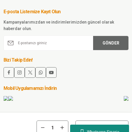
mal İçlik
ımı HAKİ
E-posta Listemize Kayıt Olun
Sepete Ekle
Kampanyalarımızdan ve indirimlerimizden güncel olarak
haberdar olun.
GÖNDER
Bizi Takip Edin!
Mobil Uygulamamızı İndirin
Sepete Ekle
n-Avcılık-Balıkçılık-Askerlik-Kamp-
Whatsapp Sipariş