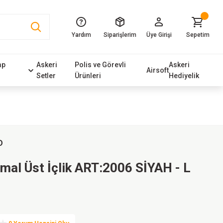
Yardım
Siparişlerim
Üye Girişi
Sepetim
mp
Askeri
Polis ve Görevli
Askeri
Airsoft
Setler
Ürünleri
Hediyelik
D
mal Üst İçlik ART:2006 SİYAH - L