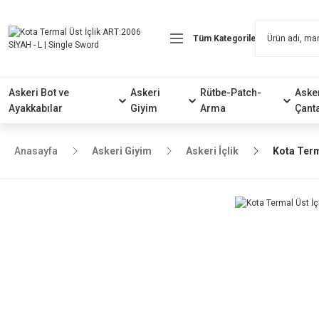
Askeri Bot ve
Askeri
Rütbe-Patch-
Aske
Ayakkabılar
Giyim
Arma
Çant
Anasayfa
Askeri Giyim
Askeri İçlik
Kota Term