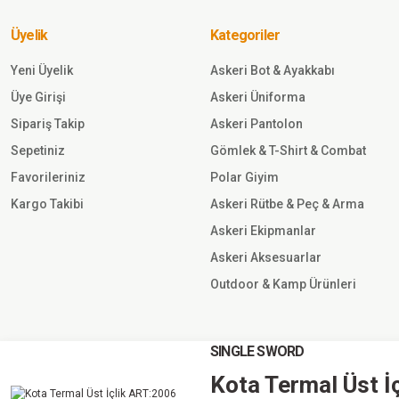
Body Üst
İçlik SİYAH
Üyelik
Kategoriler
Sepete
Ekle
Yeni Üyelik
Askeri Bot & Ayakkabı
Üye Girişi
Askeri Üniforma
945,00 TL
Sipariş Takip
Askeri Pantolon
Sepetiniz
Gömlek & T-Shirt & Combat
Single Sword
Favorileriniz
Polar Giyim
Thermoform
HZT12011 Army
Kargo Takibi
Askeri Rütbe & Peç & Arma
Termal İçlik Set
Askeri Ekipmanlar
ANTRASİT
Sepete Ekle
Askeri Aksesuarlar
Outdoor & Kamp Ürünleri
1.050,00 TL
SINGLE SWORD
Single Sword
Kota Termal Üst İ
©2023 singlesword.com Tüm Hakları Saklıdır
Thermoform HZT1001 Unisex