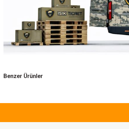
Bu ürünün fiyat bilgisi, resim, ürün açıklamalarında ve diğer konularda yeters
Görüş ve önerileriniz için teşekkür ederiz.
Benzer Ürünler
Ürün resmi kalitesiz, bozuk veya görüntülenemiyor.
Ürün açıklamasında eksik bilgiler bulunuyor.
315,00
TL
Ürün bilgilerinde hatalar bulunuyor.
Ürün fiyatı diğer sitelerden daha pahalı.
Single
Bu ürüne benzer farklı alternatifler olmalı.
Sword
Kota
Thermal