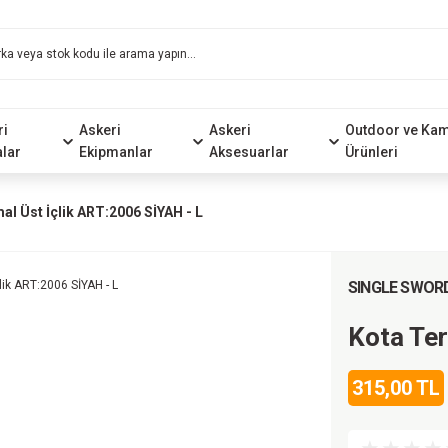
ri
Askeri
Askeri
Outdoor ve Ka
alar
Ekipmanlar
Aksesuarlar
Ürünleri
al Üst İçlik ART:2006 SİYAH - L
SINGLE SWOR
Kota Ter
315,00 TL