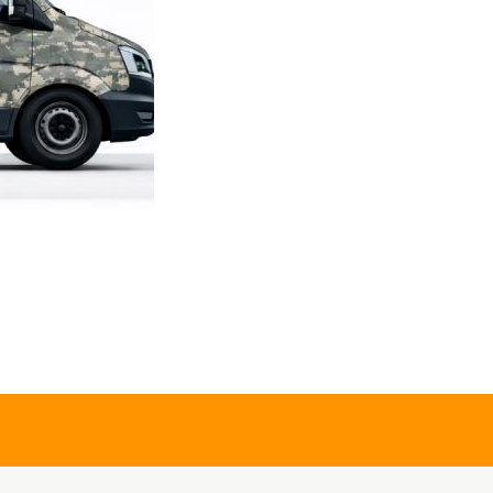
0,00 TL
gle Sword
gle Sword
ek&Kadın