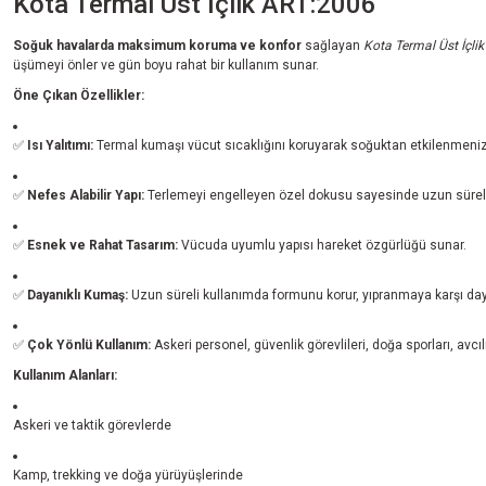
Kota Termal Üst İçlik ART:2006
Soğuk havalarda maksimum koruma ve konfor
sağlayan
Kota Termal Üst İçli
üşümeyi önler ve gün boyu rahat bir kullanım sunar.
Öne Çıkan Özellikler:
✅
Isı Yalıtımı:
Termal kumaşı vücut sıcaklığını koruyarak soğuktan etkilenmenizi
✅
Nefes Alabilir Yapı:
Terlemeyi engelleyen özel dokusu sayesinde uzun süreli
✅
Esnek ve Rahat Tasarım:
Vücuda uyumlu yapısı hareket özgürlüğü sunar.
✅
Dayanıklı Kumaş:
Uzun süreli kullanımda formunu korur, yıpranmaya karşı daya
✅
Çok Yönlü Kullanım:
Askeri personel, güvenlik görevlileri, doğa sporları, avcı
Kullanım Alanları:
Askeri ve taktik görevlerde
Kamp, trekking ve doğa yürüyüşlerinde