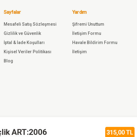
Termal İçlik
Ter
Takımı - Bej
Tak
Sayfalar
Yardım
Sepete
Ekle
Mesafeli Satış Sözleşmesi
Şifremi Unuttum
Gönder
Gizlilik ve Güvenlik
İletişim Formu
1.008,00 TL
İptal & İade Koşulları
Havale Bildirim Formu
Kişisel Veriler Politikası
İletişim
Single Sword
Blog
HZT4008 Active Termal Yetişkin İçlik
Seti -10 Derece Thermoform KUM
Sepete Ekle
682,50 TL
Single Sword
çlik ART:2006
315,00 TL
Single Sword Kışlık Kalı