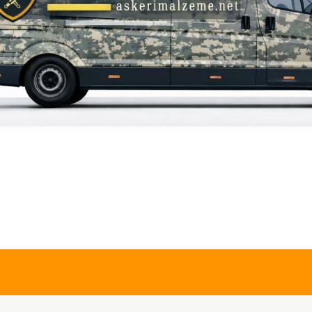
iz gördüğünüz noktaları öneri formunu kullanarak tarafımıza iletebilirsiniz.
Bu ürüne ilk yorumu siz yapın!
Yorum Yaz
315,00 TL
63
Single Sword
Sin
Single Sword
Sin
Şardonlu
Erk