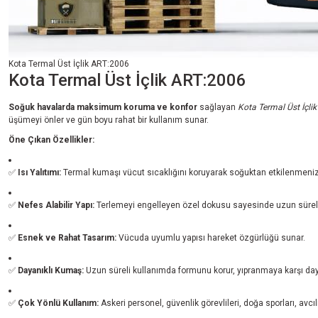
Kota Termal Üst İçlik ART:2006
Kota Termal Üst İçlik ART:2006
Soğuk havalarda maksimum koruma ve konfor
sağlayan
Kota Termal Üst İçli
üşümeyi önler ve gün boyu rahat bir kullanım sunar.
Öne Çıkan Özellikler:
✅
Isı Yalıtımı:
Termal kumaşı vücut sıcaklığını koruyarak soğuktan etkilenmenizi
✅
Nefes Alabilir Yapı:
Terlemeyi engelleyen özel dokusu sayesinde uzun süreli
✅
Esnek ve Rahat Tasarım:
Vücuda uyumlu yapısı hareket özgürlüğü sunar.
✅
Dayanıklı Kumaş:
Uzun süreli kullanımda formunu korur, yıpranmaya karşı daya
✅
Çok Yönlü Kullanım:
Askeri personel, güvenlik görevlileri, doğa sporları, avcı