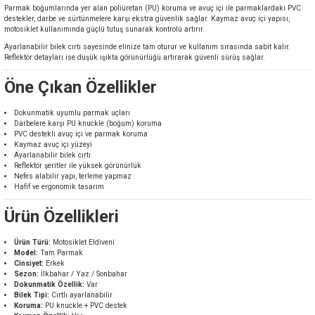
Parmak boğumlarında yer alan poliüretan (PU) koruma ve avuç içi ile parmaklardaki PVC
destekler, darbe ve sürtünmelere karşı ekstra güvenlik sağlar. Kaymaz avuç içi yapısı,
motosiklet kullanımında güçlü tutuş sunarak kontrolü artırır.
Ayarlanabilir bilek cırtı sayesinde elinize tam oturur ve kullanım sırasında sabit kalır.
Reflektör detayları ise düşük ışıkta görünürlüğü artırarak güvenli sürüş sağlar.
Öne Çıkan Özellikler
Dokunmatik uyumlu parmak uçları
Darbelere karşı PU knuckle (boğum) koruma
PVC destekli avuç içi ve parmak koruma
Kaymaz avuç içi yüzeyi
Ayarlanabilir bilek cırtı
Reflektör şeritler ile yüksek görünürlük
Nefes alabilir yapı, terleme yapmaz
Hafif ve ergonomik tasarım
Ürün Özellikleri
Ürün Türü:
Motosiklet Eldiveni
Model:
Tam Parmak
Cinsiyet:
Erkek
Sezon:
İlkbahar / Yaz / Sonbahar
Dokunmatik Özellik:
Var
Bilek Tipi:
Cırtlı ayarlanabilir
Koruma:
PU knuckle + PVC destek