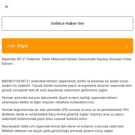
ır ve Çorap
M
kalar
Gelince Haber Ver
a
atch
Ürün Bilgisi
meleri
Madmotor MT-21 Protection Taktik Motosiklet Eldiveni Dokunmatik Kaymaz Korumalı Erkek
Eldiveni
er
rı
MADMOTOR MT-21 motosiklet eldiveni; dayanıklılık, konfor ve korumayı bir arada sunan
modern bir modeldir. Yüksek kaliteli malzeme yapısı ve ergonomik tasarımı sayesinde hem
günlük sürüşlerde hem de zorlu koşullarda maksimum performans sağlar.
er
Parmak uçlarında bulunan dokunmatik (touch screen) özelliği sayesinde eldiveni
çıkarmadan telefon ve diğer cihazları rahatlıkla kullanabilirsiniz.
r
Parmak boğumlarında yer alan poliüretan (PU) koruma ve avuç içi ile parmaklardaki PVC
destekler, darbe ve sürtünmelere karşı ekstra güvenlik sağlar. Kaymaz avuç içi yapısı,
motosiklet kullanımında güçlü tutuş sunarak kontrolü artırır.
Ayarlanabilir bilek cırtı sayesinde elinize tam oturur ve kullanım sırasında sabit kalır.
Reflektör detayları ise düşük ışıkta görünürlüğü artırarak güvenli sürüş sağlar.