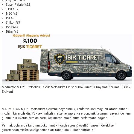
Polyester %33
Super Fabric %22
TPU %12
NEO %5
PU %3
Silikon %3
PVC %14
Diğer %8
Madmotor MT-21 Protection Taktik Motosiklet Eldiveni Dokunmatik Kaymaz Korumalı Erkek
Eldiveni
MADMOTOR MT-21 motosiklet eldiveni; dayanıklılık, konfor ve korumayı bir arada sunan
modern bir modeldir. Yüksek kaliteli malzeme yapısı ve ergonomik tasarımı sayesinde hem
günlük sürüşlerde hem de zorlu koşullarda maksimum performans sağlar.
Parmak uçlarında bulunan dokunmatik (touch screen) özelliği sayesinde eldiveni
çıkarmadan telefon ve diğer cihazları rahatlıkla kullanabilirsiniz.