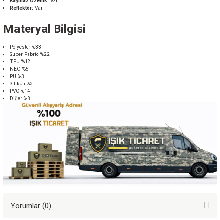
Kaymaz Özellik:
Var
Reflektör:
Var
Materyal Bilgisi
Polyester %33
Super Fabric %22
TPU %12
NEO %5
PU %3
Silikon %3
PVC %14
Diğer %8
Yorumlar (0)