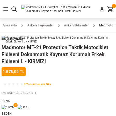
Geri Dön
Geri Dön
Geri Dön
Geri Dön
Geri Dön
Geri Dön
Geri Dön
e Ayakkabılar
h-Arma
lar
manlar
uarlar
Kamp Ürünleri
Anasayfa
Askeri Ekipmanlar
Askeri Eldivenler
Madmotor M
 Parka
alar
rünleri
SINGLE SWORD
a
r
rünleri
ılar
Madmotor MT-21 Protection Taktik Motosiklet
Eldiveni Dokunmatik Kaymaz Korumalı Erkek
n
ları
Eldiveni L - KIRMIZI
1.575,00 TL
ı
- Combat
r
k
0 Yorum Hepsini Oku
Stok Kodu
:
153.03.095.KIR...L
ağmurluk
RENK
Şapka
 Kılıfı
BEDEN