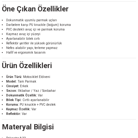
Öne Çıkan Özellikler
Dokunmatik uyumlu parmak uçları
Darbelere karşı PU knuckle (boğum) koruma
PVC destekli avuç içi ve parmak koruma
Kaymaz avuç içi yüzeyi
Ayarlanabilir bilek cırtı
Reflektör şeritler ile yüksek görünürlük
Nefes alabilir yapı, terleme yapmaz
Hafif ve ergonomik tasarım
Ürün Özellikleri
Ürün Türü:
Motosiklet Eldiveni
Model:
Tam Parmak
Cinsiyet:
Erkek
Sezon:
İlkbahar / Yaz / Sonbahar
Dokunmatik Özellik:
Var
Bilek Tipi:
Cırtlı ayarlanabilir
Koruma:
PU knuckle + PVC destek
Kaymaz Özellik:
Var
Reflektör:
Var
Materyal Bilgisi