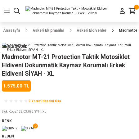
Geri Dön
Geri Dön
Geri Dön
Geri Dön
Geri Dön
Geri Dön
Geri Dön
e Ayakkabılar
h-Arma
lar
manlar
uarlar
Kamp Ürünleri
Anasayfa
Askeri Ekipmanlar
Askeri Eldivenler
Madmotor M
 Parka
alar
rünleri
SINGLE SWORD
a
r
rünleri
ılar
Madmotor MT-21 Protection Taktik Motosiklet
Eldiveni Dokunmatik Kaymaz Korumalı Erkek
n
ları
Eldiveni SİYAH - XL
1.575,00 TL
ı
- Combat
r
k
0 Yorum Hepsini Oku
Stok Kodu
:
153.03.095.SYH..XL
ağmurluk
RENK
Şapka
 Kılıfı
BEDEN