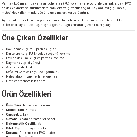
Parmak boğumlarında yer alan poliüretan (PU) koruma ve avuç içi ile parmaklardaki PVC
destekler, darbe ve sürtünmelere karşı ekstra güvenlik sağlar. Kaymaz avuç içi yapısı,
motosiklet kullanımında güçlü tutuş sunarak kontrolü artırır.
Ayarlanabilir bilek cırtı sayesinde elinize tam oturur ve kullanım sırasında sabit kalır.
Reflektör detayları ise düşük ışıkta görünürlüğü artırarak güvenli sürüş sağlar.
Öne Çıkan Özellikler
Dokunmatik uyumlu parmak uçları
Darbelere karşı PU knuckle (boğum) koruma
PVC destekli avuç içi ve parmak koruma
Kaymaz avuç içi yüzeyi
Ayarlanabilir bilek cırtı
Reflektör şeritler ile yüksek görünürlük
Nefes alabilir yapı, terleme yapmaz
Hafif ve ergonomik tasarım
Ürün Özellikleri
Ürün Türü:
Motosiklet Eldiveni
Model:
Tam Parmak
Cinsiyet:
Erkek
Sezon:
İlkbahar / Yaz / Sonbahar
Dokunmatik Özellik:
Var
Bilek Tipi:
Cırtlı ayarlanabilir
Koruma:
PU knuckle + PVC destek