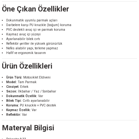
Öne Çıkan Özellikler
Dokunmatik uyumlu parmak uçları
Darbelere karşı PU knuckle (boğum) koruma
PVC destekli avuç içi ve parmak koruma
Kaymaz avuç içi yüzeyi
Ayarlanabilir bilek cırtı
Reflektör şeritler ile yüksek görünürlük
Nefes alabilir yapı, terleme yapmaz
Hafif ve ergonomik tasarım
Ürün Özellikleri
Ürün Türü:
Motosiklet Eldiveni
Model:
Tam Parmak
Cinsiyet:
Erkek
Sezon:
İlkbahar / Yaz / Sonbahar
Dokunmatik Özellik:
Var
Bilek Tipi:
Cırtlı ayarlanabilir
Koruma:
PU knuckle + PVC destek
Kaymaz Özellik:
Var
Reflektör:
Var
Materyal Bilgisi