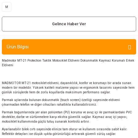
ır ve Çorap
M
kalar
Gelince Haber Ver
a
atch
Ürün Bilgisi
meleri
Madmotor MT-21 Protection Taktik Motosiklet Eldiveni Dokunmatik Kaymaz Korumalı Erkek
Eldiveni
er
rı
MADMOTOR MT-21 motosiklet eldiveni; dayanıklılık, konfor ve korumayı bir arada sunan
modern bir modeldir. Yüksek kaliteli malzeme yapısı ve ergonomik tasarımı sayesinde hem
günlük sürüşlerde hem de zorlu koşullarda maksimum performans sağlar.
er
Parmak uçlarında bulunan dokunmatik (touch screen) özelliği sayesinde eldiveni
çıkarmadan telefon ve diğer cihazları rahatlıkla kullanabilirsiniz.
r
Parmak boğumlarında yer alan poliüretan (PU) koruma ve avuç içi ile parmaklardaki PVC
destekler, darbe ve sürtünmelere karşı ekstra güvenlik sağlar. Kaymaz avuç içi yapısı,
motosiklet kullanımında güçlü tutuş sunarak kontrolü artırır.
Ayarlanabilir bilek cırtı sayesinde elinize tam oturur ve kullanım sırasında sabit kalır.
Reflektör detayları ise düşük ışıkta görünürlüğü artırarak güvenli sürüş sağlar.