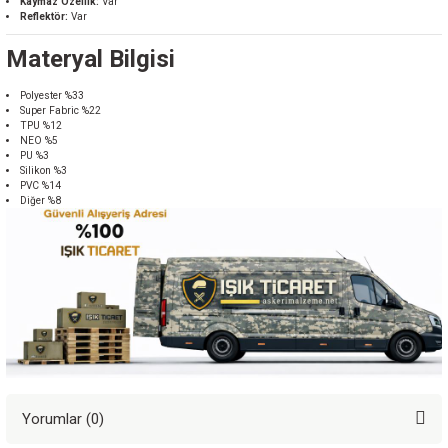
Kaymaz Özellik:
Var
Reflektör:
Var
Materyal Bilgisi
Polyester %33
Super Fabric %22
TPU %12
NEO %5
PU %3
Silikon %3
PVC %14
Diğer %8
Yorumlar (0)