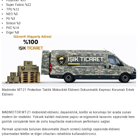
Polyester %33
Super Fabric %22
TPU %12
NEO %5
PU %3
Silikon %3
PVC %14
Diğer %8
Madmotor MT-21 Protection Taktik Motosiklet Eldiveni Dokunmatik Kaymaz Korumalı Erkek
Eldiveni
MADMOTOR MT-21 motosiklet eldiveni; dayanıklılık, konfor ve korumayı bir arada sunan
modern bir modeldir. Yüksek kaliteli malzeme yapısı ve ergonomik tasarımı sayesinde hem
günlük sürüşlerde hem de zorlu koşullarda maksimum performans sağlar.
Parmak uçlarında bulunan dokunmatik (touch screen) özelliği sayesinde eldiveni
çıkarmadan telefon ve diğer cihazları rahatlıkla kullanabilirsiniz.