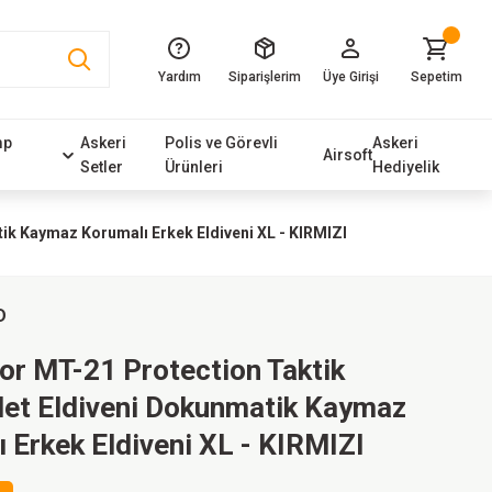
Yardım
Siparişlerim
Üye Girişi
Sepetim
mp
Askeri
Polis ve Görevli
Askeri
Airsoft
Setler
Ürünleri
Hediyelik
k Kaymaz Korumalı Erkek Eldiveni XL - KIRMIZI
D
r MT-21 Protection Taktik
let Eldiveni Dokunmatik Kaymaz
 Erkek Eldiveni XL - KIRMIZI