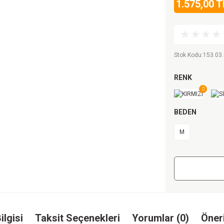
1.575,00 T
Stok Kodu
:
153.03.
RENK
BEDEN
M
ilgisi
Taksit Seçenekleri
Yorumlar (0)
Öneri