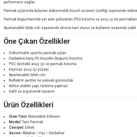
performans sağlar.
Parmak uçlarında bulunan dokunmatik (touch screen) özelliği sayesinde eldiveni 
Parmak boğumlarında yer alan poliüretan (PU) koruma ve avuç içi ile parmaklarda
Ayarlanabilir bilek cırtı sayesinde elinize tam oturur ve kullanım sırasında sabit 
Öne Çıkan Özellikler
Dokunmatik uyumlu parmak uçları
Darbelere karşı PU knuckle (boğum) koruma
PVC destekli avuç içi ve parmak koruma
Kaymaz avuç içi yüzeyi
Ayarlanabilir bilek cırtı
Reflektör şeritler ile yüksek görünürlük
Nefes alabilir yapı, terleme yapmaz
Hafif ve ergonomik tasarım
Ürün Özellikleri
Ürün Türü:
Motosiklet Eldiveni
Model:
Tam Parmak
Cinsiyet:
Erkek
Sezon:
İlkbahar / Yaz / Sonbahar