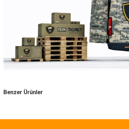
Bu ürünün fiyat bilgisi, resim, ürün açıklamalarında ve diğer konularda yeters
Görüş ve önerileriniz için teşekkür ederiz.
Benzer Ürünler
Ürün resmi kalitesiz, bozuk veya görüntülenemiyor.
Ürün açıklamasında eksik bilgiler bulunuyor.
575,00 TL
Ürün bilgilerinde hatalar bulunuyor.
Ürün fiyatı diğer sitelerden daha pahalı.
SINGLE SWORD