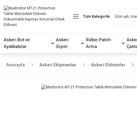
Askeri Bot ve
Askeri
Rütbe-Patch-
Aske
Ayakkabılar
Giyim
Arma
Çant
Anasayfa
Askeri Ekipmanlar
Askeri Eldivenler