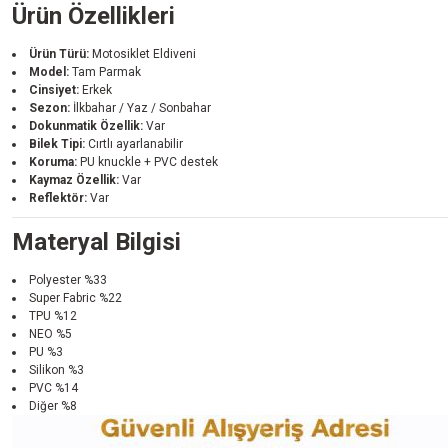
Ürün Özellikleri
Ürün Türü:
Motosiklet Eldiveni
Model:
Tam Parmak
Cinsiyet:
Erkek
Sezon:
İlkbahar / Yaz / Sonbahar
Dokunmatik Özellik:
Var
Bilek Tipi:
Cırtlı ayarlanabilir
Koruma:
PU knuckle + PVC destek
Kaymaz Özellik:
Var
Reflektör:
Var
Materyal Bilgisi
Polyester %33
Super Fabric %22
TPU %12
NEO %5
PU %3
Silikon %3
PVC %14
Diğer %8