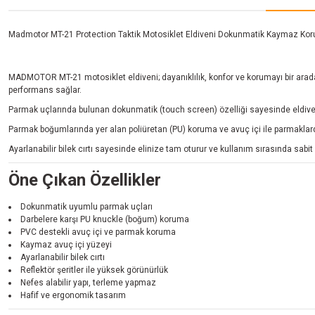
Madmotor MT-21 Protection Taktik Motosiklet Eldiveni Dokunmatik Kaymaz Koru
MADMOTOR MT-21 motosiklet eldiveni; dayanıklılık, konfor ve korumayı bir ar
performans sağlar.
Parmak uçlarında bulunan dokunmatik (touch screen) özelliği sayesinde eldiveni 
Parmak boğumlarında yer alan poliüretan (PU) koruma ve avuç içi ile parmaklarda
Ayarlanabilir bilek cırtı sayesinde elinize tam oturur ve kullanım sırasında sabit 
Öne Çıkan Özellikler
Dokunmatik uyumlu parmak uçları
Darbelere karşı PU knuckle (boğum) koruma
PVC destekli avuç içi ve parmak koruma
Kaymaz avuç içi yüzeyi
Ayarlanabilir bilek cırtı
Reflektör şeritler ile yüksek görünürlük
Nefes alabilir yapı, terleme yapmaz
Hafif ve ergonomik tasarım