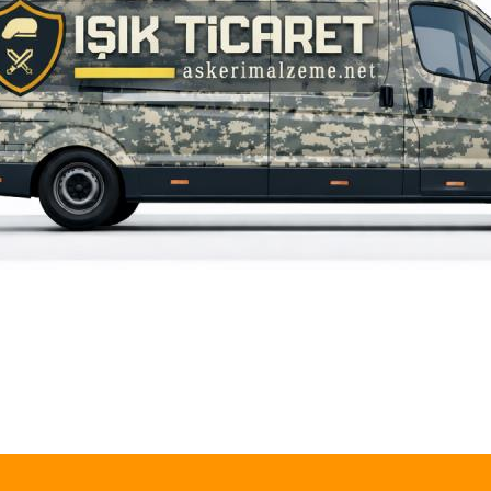
iz gördüğünüz noktaları öneri formunu kullanarak tarafımıza iletebilirsiniz.
Bu ürüne ilk yorumu siz yapın!
Yorum Yaz
549,00 
SINGLE 