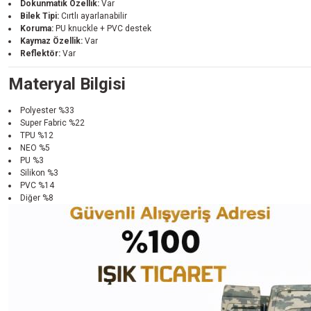
Dokunmatik Özellik:
Var
Bilek Tipi:
Cırtlı ayarlanabilir
Koruma:
PU knuckle + PVC destek
Kaymaz Özellik:
Var
Reflektör:
Var
Materyal Bilgisi
Polyester %33
Super Fabric %22
TPU %12
NEO %5
PU %3
Silikon %3
PVC %14
Diğer %8