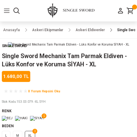
Geri Dön
Geri Dön
Geri Dön
Geri Dön
Geri Dön
Geri Dön
Geri Dön
e Ayakkabılar
h-Arma
lar
manlar
uarlar
Kamp Ürünleri
Anasayfa
Askeri Ekipmanlar
Askeri Eldivenler
Single Swo
 Parka
alar
rünleri
SINGLE SWORD
a
r
rünleri
ılar
Single Sword Mechanix Tam Parmak Eldiven -
Lüks Konfor ve Koruma SİYAH - XL
n
ları
1.680,00 TL
ı
- Combat
r
k
0 Yorum Hepsini Oku
Stok Kodu
:
153.03.079.-XL.SYH
RENK
ağmurluk
BEDEN
Şapka
 Kılıfı
L
M
XL