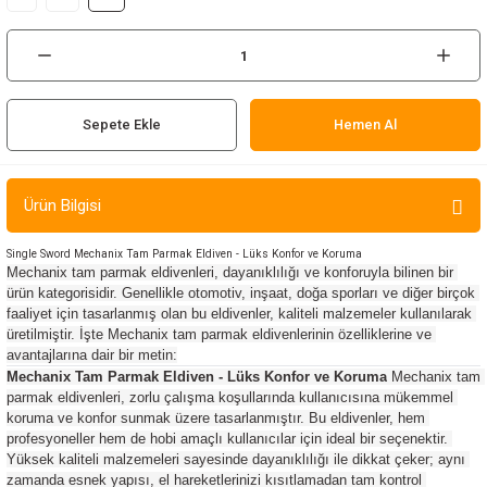
ır ve Çorap
kalar
Sepete Ekle
Hemen Al
a
atch
meleri
Ürün Bilgisi
er
Single Sword Mechanix Tam Parmak Eldiven - Lüks Konfor ve Koruma
Mechanix tam parmak eldivenleri, dayanıklılığı ve konforuyla bilinen bir 
rı
ürün kategorisidir. Genellikle otomotiv, inşaat, doğa sporları ve diğer birçok 
faaliyet için tasarlanmış olan bu eldivenler, kaliteli malzemeler kullanılarak 
üretilmiştir. İşte Mechanix tam parmak eldivenlerinin özelliklerine ve 
er
avantajlarına dair bir metin:
Mechanix Tam Parmak Eldiven - Lüks Konfor ve Koruma
 Mechanix tam 
parmak eldivenleri, zorlu çalışma koşullarında kullanıcısına mükemmel 
r
koruma ve konfor sunmak üzere tasarlanmıştır. Bu eldivenler, hem 
profesyoneller hem de hobi amaçlı kullanıcılar için ideal bir seçenektir. 
Yüksek kaliteli malzemeleri sayesinde dayanıklılığı ile dikkat çeker; aynı 
zamanda esnek yapısı, el hareketlerinizi kısıtlamadan tam kontrol 