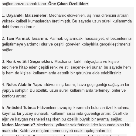
sağlamanıza olanak tanır. 
Öne Çıkan Özellikler:
Dayanıklı Malzemeler:
 Mechanix eldivenleri, aşınma direncini artıran 
yüksek kaliteli kumaşlardan üretilmiştir. Bu sayede uzun süreli kullanımda 
dahi formunu korur. 
Tam Parmak Tasarımı:
 Parmak uçlarındaki hassasiyet, el becerilerinizi 
geliştirmeye yardımcı olur ve çeşitli görevleri kolaylıkla gerçekleştirmenizi 
sağlar. 
Renk ve Stil Seçenekleri:
 Mechanix, farklı ihtiyaçlara ve kişisel 
tercihlere hitap eden çeşitli renk ve stil seçenekleri sunar, bu sayede hem 
iş hem de kişisel kullanımlarda estetik bir görünüm elde edebilirsiniz. 
Nefes Alabilir Yapı:
 Eldivenin iç kısmı, hava geçirgenliği sağlayan bir 
yapıya sahiptir. Bu özellik, uzun süreli kullanımlarda terlemeyi önler ve 
konforu artırır. 
Antiskid Tutma:
 Eldivenlerin avuç içi kısmında bulunan özel kaplama, 
kaymaz bir yüzey sunarak, kullanım sırasında güvenliği artırır. Özellikle 
ağır ve kaygan nesneleri taşırken bu özellik büyük bir avantaj sağlar. 
Neden Mechanix?
 Mechanix, yıllardır sektöründe lider konumda olan bir 
markadır. Kalite ve müşteri memnuniyeti odaklı çalışmaları ile 