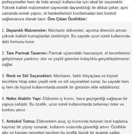
profesyoneller hem de hobi amaçlı kullanıcılar için ideal bir seçenektir. 
Yüksek kaliteli malzemeleri sayesinde dayanıklılığı ile dikkat çeker; aynı 
zamanda esnek yapısı, el hareketlerinizi kısıtlamadan tam kontrol 
sağlamanıza olanak tanır. 
Öne Çıkan Özellikler:
Dayanıklı Malzemeler:
 Mechanix eldivenleri, aşınma direncini artıran 
yüksek kaliteli kumaşlardan üretilmiştir. Bu sayede uzun süreli kullanımda 
dahi formunu korur. 
Tam Parmak Tasarımı:
 Parmak uçlarındaki hassasiyet, el becerilerinizi 
geliştirmeye yardımcı olur ve çeşitli görevleri kolaylıkla gerçekleştirmenizi 
sağlar. 
Renk ve Stil Seçenekleri:
 Mechanix, farklı ihtiyaçlara ve kişisel 
tercihlere hitap eden çeşitli renk ve stil seçenekleri sunar, bu sayede hem 
iş hem de kişisel kullanımlarda estetik bir görünüm elde edebilirsiniz. 
Nefes Alabilir Yapı:
 Eldivenin iç kısmı, hava geçirgenliği sağlayan bir 
yapıya sahiptir. Bu özellik, uzun süreli kullanımlarda terlemeyi önler ve 
konforu artırır. 
Antiskid Tutma:
 Eldivenlerin avuç içi kısmında bulunan özel kaplama, 
kaymaz bir yüzey sunarak, kullanım sırasında güvenliği artırır. Özellikle 
ağır ve kaygan nesneleri taşırken bu özellik büyük bir avantaj sağlar. 