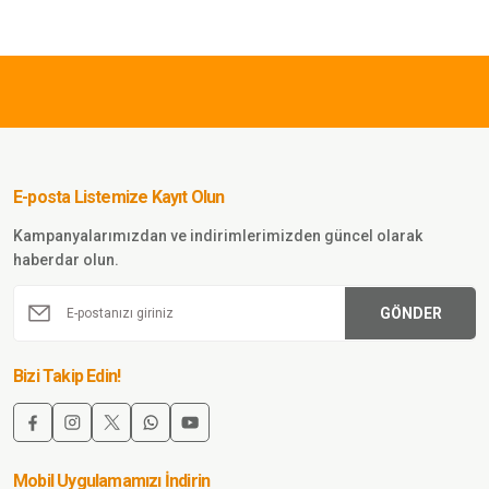
TL
SWORD
Sword BlackHawk Solag
ldiven Kesik Parmak
E-posta Listemize Kayıt Olun
Sepete Ekle
Kampanyalarımızdan ve indirimlerimizden güncel olarak
haberdar olun.
GÖNDER
amuflaj Soğuk Geçirmez
Bizi Takip Edin!
diveni TSK
e Ekle
Mobil Uygulamamızı İndirin