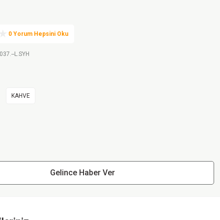
0 Yorum Hepsini Oku
037.--L.SYH
KAHVE
Gelince Haber Ver