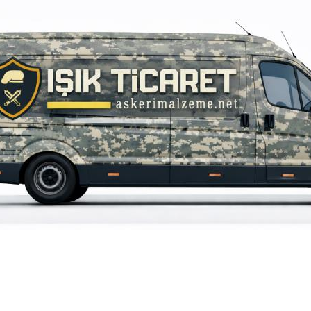
iz gördüğünüz noktaları öneri formunu kullanarak tarafımıza iletebilirsiniz.
Bu ürüne ilk yorumu siz yapın!