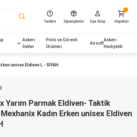
Yardım
Siparişlerim
Üye Girişi
Sepetim
mp
Askeri
Polis ve Görevli
Askeri
Airsoft
Setler
Ürünleri
Hediyelik
ken unisex Eldiven L - SİYAH
D
 Yarım Parmak Eldiven- Taktik
 Mexhanix Kadın Erken unisex Eldiven
H