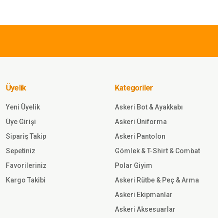
Ürün açıklamasında eksik bilgiler bulunuyor.
575,00 TL
Ürün bilgilerinde hatalar bulunuyor.
Ürün fiyatı diğer sitelerden daha pahalı.
SINGLE SWORD
Bu ürüne benzer farklı alternatifler olmalı.
Single Sword Yarım Parmak Takti
Motosiklet Outdoor Eldiven SİY
Üyelik
Kategoriler
Sepete Ekle
Yeni Üyelik
Askeri Bot & Ayakkabı
Üye Girişi
Askeri Üniforma
567,00 TL
Sipariş Takip
Askeri Pantolon
Sepetiniz
Gömlek & T-Shirt & Combat
SINGLE SWORD
Favorileriniz
Polar Giyim
İşnar Polar Eldiven Erkek Kadın
Unisex kaymaz Polar eldiven
Kargo Takibi
Askeri Rütbe & Peç & Arma
SİYAH
Askeri Ekipmanlar
Sepete Ekle
Askeri Aksesuarlar