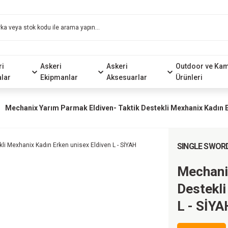
ri
Askeri
Askeri
Outdoor ve Ka
alar
Ekipmanlar
Aksesuarlar
Ürünleri
Mechanix Yarım Parmak Eldiven- Taktik Destekli Mexhanix Kadın Er
SINGLE SWOR
Mechanix
Destekli
L - SİYA