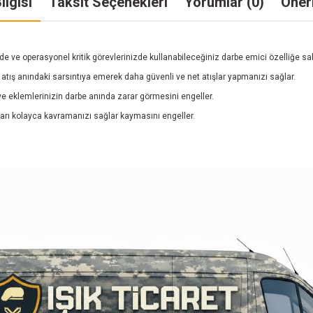
ilgisi
Taksit Seçenekleri
Yorumlar (0)
Öneri
de ve operasyonel kritik görevlerinizde kullanabileceğiniz darbe emici özelliğe sah
atış anındaki sarsıntıya emerek daha güvenli ve net atışlar yapmanızı sağlar.
ve eklemlerinizin darbe anında zarar görmesini engeller.
arı kolayca kavramanızı sağlar kaymasını engeller.