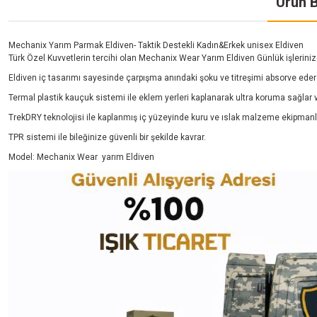
Ürün B
Mechanix Yarım Parmak Eldiven- Taktik Destekli Kadın&Erkek unisex Eldiven
Türk Özel Kuvvetlerin tercihi olan Mechanix Wear Yarım Eldiven Günlük işleriniz
Eldiven iç tasarımı sayesinde çarpışma anındaki şoku ve titreşimi absorve eder 
Termal plastik kauçuk sistemi ile eklem yerleri kaplanarak ultra koruma sağlar 
TrekDRY teknolojisi ile kaplanmış iç yüzeyinde kuru ve ıslak malzeme ekipmanl
TPR sistemi ile bileğinize güvenli bir şekilde kavrar.
Model: Mechanix Wear yarım Eldiven