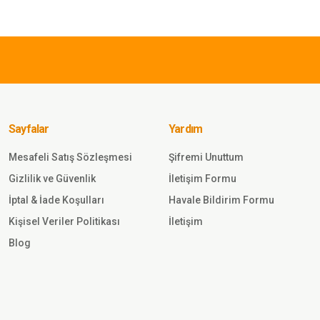
Yorum Yaz
549,00 
SINGLE 
k Eldiven Bisiklet
Single 
AH
Taktik E
SİYAH
Sayfalar
Yardım
Mesafeli Satış Sözleşmesi
Şifremi Unuttum
Gönder
Gizlilik ve Güvenlik
İletişim Formu
567,00 TL
İptal & İade Koşulları
Havale Bildirim Formu
Kişisel Veriler Politikası
İletişim
SINGLE SWORD
Blog
İşnar Kar Eldiveni Tsk K
Erkek Kadın Unisex Kar el
Sepet