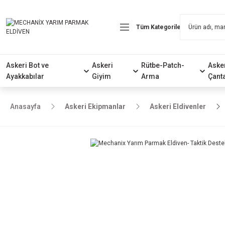
Askeri Bot ve
Askeri
Rütbe-Patch-
Aske
Ayakkabılar
Giyim
Arma
Çant
Anasayfa
Askeri Ekipmanlar
Askeri Eldivenler