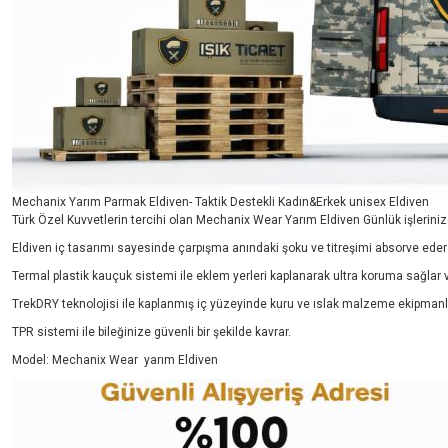
Mechanix Yarım Parmak Eldiven- Taktik Destekli Kadın&Erkek unisex Eldiven
Türk Özel Kuvvetlerin tercihi olan Mechanix Wear Yarım Eldiven Günlük işleriniz
Eldiven iç tasarımı sayesinde çarpışma anındaki şoku ve titreşimi absorve eder 
Termal plastik kauçuk sistemi ile eklem yerleri kaplanarak ultra koruma sağlar 
TrekDRY teknolojisi ile kaplanmış iç yüzeyinde kuru ve ıslak malzeme ekipmanl
TPR sistemi ile bileğinize güvenli bir şekilde kavrar.
Model: Mechanix Wear yarım Eldiven