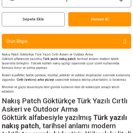
ır ve Çorap
Sepete Ekle
Hemen Al
kalar
a
atch
Ürün Bilgisi
meleri
Nakış Patch Göktürkçe Türk Yazılı Cırtlı Askeri ve Outdoor Arma
Göktürk alfabesiyle yazılmış
Türk yazılı nakış patch
, tarihsel anlamı modern taktik
tasarımla birleştirir. Yüksek kaliteli nakış işçiligi sayesinde uzun süreli kullanımda
er
formunu korur ve solma yapmaz.
Askeri kıyafetler, taktik çantalar, montlar, yelekler ve outdoor ekipmanlar üzerinde kullanıma
rı
uygundur.
Cırtlı (velcro) arka yüzeyi
sayesinde kolayca takılıp çıkarılabilir, iz bırakmaz.
Minimal ve güçlü tasarımıyla hem günlük kullanım hem de koleksiyon amaçlı tercih
edilebilir.
er
Nakış Patch Göktürkçe Türk Yazılı Cırtlı
Askeri ve Outdoor Arma
r
Göktürk alfabesiyle yazılmış
Türk yazılı
nakış patch
, tarihsel anlamı modern