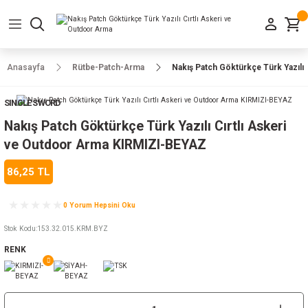
Geri Dön
Geri Dön
Geri Dön
Geri Dön
Geri Dön
Geri Dön
Geri Dön
e Ayakkabılar
h-Arma
lar
manlar
uarlar
Kamp Ürünleri
Anasayfa
Rütbe-Patch-Arma
Nakış Patch Göktürkçe Türk Yazılı
 Parka
alar
rünleri
SINGLE SWORD
a
r
rünleri
ılar
Nakış Patch Göktürkçe Türk Yazılı Cırtlı Askeri
ve Outdoor Arma KIRMIZI-BEYAZ
n
ları
86,25 TL
ı
- Combat
r
k
0 Yorum Hepsini Oku
Stok Kodu
:
153.32.015.KRM.BYZ
RENK
ağmurluk
Şapka
 Kılıfı