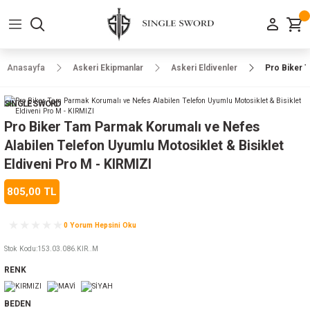
Geri Dön
Geri Dön
Geri Dön
Geri Dön
Geri Dön
Geri Dön
Geri Dön
e Ayakkabılar
h-Arma
lar
manlar
uarlar
Kamp Ürünleri
Anasayfa
Askeri Ekipmanlar
Askeri Eldivenler
Pro Biker T
 Parka
alar
rünleri
SINGLE SWORD
a
r
rünleri
ılar
Pro Biker Tam Parmak Korumalı ve Nefes
Alabilen Telefon Uyumlu Motosiklet & Bisiklet
n
ları
Eldiveni Pro M - KIRMIZI
805,00 TL
ı
- Combat
r
k
0 Yorum Hepsini Oku
Stok Kodu
:
153.03.086.KIR..M
ağmurluk
RENK
Şapka
 Kılıfı
BEDEN