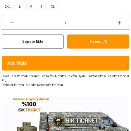
ır ve Çorap
2XL
L
M
S
XL
kalar
a
atch
Sepete Ekle
Hemen Al
meleri
Ürün Bilgisi
er
Biker Tam Parmak Korumalı ve Nefes Alabilen Telefon Uyumlu Motosiklet & Bisiklet Eldiveni
rı
Pro
Probiker Eldiven Bisiklet Motosiklet Eldiveni
er
r