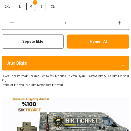
ır ve Çorap
2XL
L
M
S
XL
kalar
a
atch
Sepete Ekle
Hemen Al
meleri
Ürün Bilgisi
er
Biker Tam Parmak Korumalı ve Nefes Alabilen Telefon Uyumlu Motosiklet & Bisiklet Eldiveni
rı
Pro
Probiker Eldiven Bisiklet Motosiklet Eldiveni
er
r