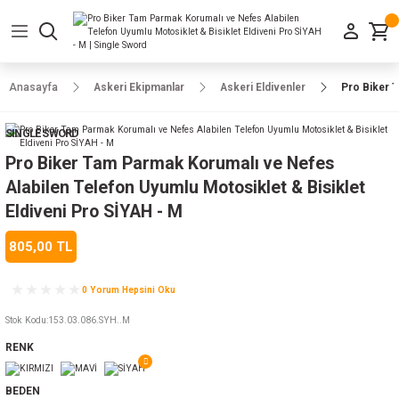
Geri Dön
Geri Dön
Geri Dön
Geri Dön
Geri Dön
Geri Dön
Geri Dön
e Ayakkabılar
h-Arma
lar
manlar
uarlar
Kamp Ürünleri
Anasayfa
Askeri Ekipmanlar
Askeri Eldivenler
Pro Biker T
 Parka
alar
rünleri
SINGLE SWORD
a
r
rünleri
ılar
Pro Biker Tam Parmak Korumalı ve Nefes
Alabilen Telefon Uyumlu Motosiklet & Bisiklet
n
ları
Eldiveni Pro SİYAH - M
805,00 TL
ı
- Combat
r
k
0 Yorum Hepsini Oku
Stok Kodu
:
153.03.086.SYH..M
ağmurluk
RENK
Şapka
 Kılıfı
BEDEN