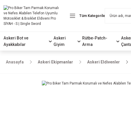
Askeri Bot ve
Askeri
Rütbe-Patch-
Aske
Ayakkabılar
Giyim
Arma
Çant
Anasayfa
Askeri Ekipmanlar
Askeri Eldivenler