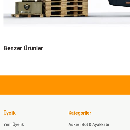
Bu ürünün fiyat bilgisi, resim, ürün açıklamalarında ve diğer konularda yeters
Görüş ve önerileriniz için teşekkür ederiz.
Benzer Ürünler
Ürün resmi kalitesiz, bozuk veya görüntülenemiyor.
Ürün açıklamasında eksik bilgiler bulunuyor.
575,00 TL
Ürün bilgilerinde hatalar bulunuyor.
Ürün fiyatı diğer sitelerden daha pahalı.
SINGLE SWORD
Bu ürüne benzer farklı alternatifler olmalı.
Single Sword Yarım Parmak Takti
Motosiklet Outdoor Eldiven SİY
Üyelik
Kategoriler
Sepete Ekle
Yeni Üyelik
Askeri Bot & Ayakkabı