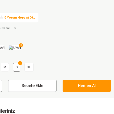
0 Yorum Hepsini Oku
086.SYH...S
M
S
XL
Sepete Ekle
Hemen Al
leriniz