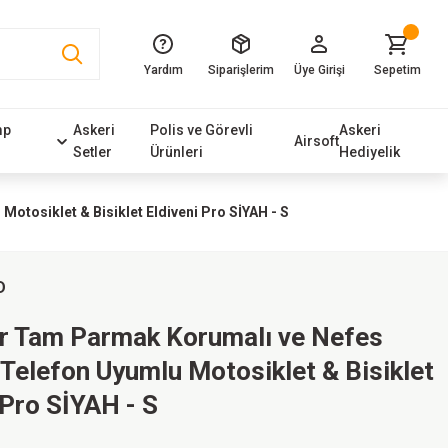
Yardım
Siparişlerim
Üye Girişi
Sepetim
mp
Askeri
Polis ve Görevli
Askeri
Airsoft
Setler
Ürünleri
Hediyelik
otosiklet & Bisiklet Eldiveni Pro SİYAH - S
D
er Tam Parmak Korumalı ve Nefes
 Telefon Uyumlu Motosiklet & Bisiklet
 Pro SİYAH - S