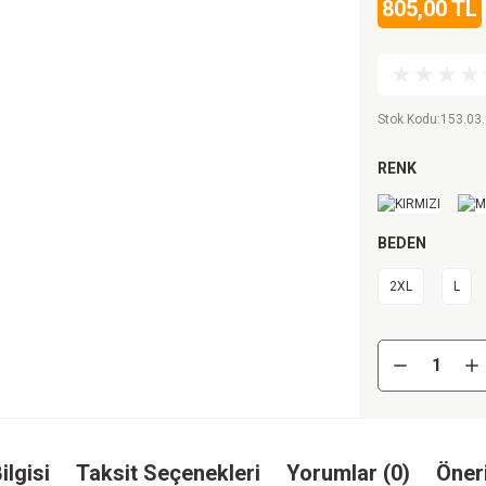
805,00 TL
Stok Kodu
:
153.03.
RENK
BEDEN
2XL
L
ilgisi
Taksit Seçenekleri
Yorumlar (0)
Öneri