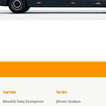
iz gördüğünüz noktaları öneri formunu kullanarak tarafımıza iletebilirsiniz.
Bu ürüne ilk yorumu siz yapın!
Yorum Yaz
549,00 
SINGLE 
k Eldiven Bisiklet
Single 
AH
Taktik E
SİYAH
Sayfalar
Yardım
Mesafeli Satış Sözleşmesi
Şifremi Unuttum
Gönder