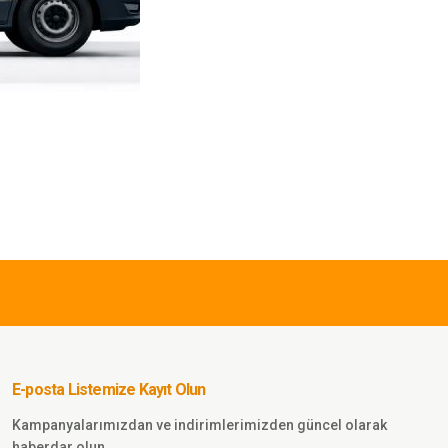
TL
SWORD
Sword BlackHawk Solag
ldiven Kesik Parmak
E-posta Listemize Kayıt Olun
Sepete Ekle
Kampanyalarımızdan ve indirimlerimizden güncel olarak
haberdar olun.