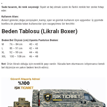
Sade tasarım, iki renk seçeneği:
Siyah ve bej olmak üzere iki farklı renkle her zevke hitap
eder.
Kullanım Alanı:
Askerî görevler, doğa yürüyüşleri, kamp, spor ve günlük kullanım için uygundur. İç giyimde
konforu ön planda tutan kullanıcılar için vazgeçilmez bir tercihtir.
Beden Tablosu (Likralı Boxer)
Beden
Bel Ölçüsü (cm)
Uyumlu Pantolon Bedeni
M
76 – 84 cm
40 – 42
L
85 – 91 cm
42 – 44
XL
92 – 99 cm
44 – 46
XXL
100 – 108 cm
46 – 48
Not:
Ürün likralı olduğu için esneklik payı vardır. Vücuda tam oturmasını istiyorsanız kendi
bel ölçünüze en yakın bedeni tercih ediniz.