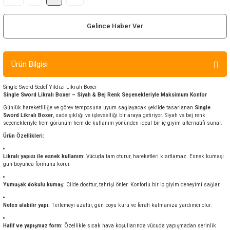
ır ve Çorap
Gelince Haber Ver
kalar
a
atch
Ürün Bilgisi
meleri
Single Sword Sedef Yıldızı Likralı Boxer
Single Sword Likralı Boxer – Siyah & Bej Renk Seçenekleriyle Maksimum Konfor
Günlük hareketliliğe ve görev temposuna uyum sağlayacak şekilde tasarlanan
Single
er
Sword Likralı Boxer
, sade şıklığı ve işlevselliği bir araya getiriyor. Siyah ve bej renk
seçenekleriyle hem görünüm hem de kullanım yönünden ideal bir iç giyim alternatifi sunar.
Ürün Özellikleri:
rı
Likralı yapısı ile esnek kullanım:
Vücuda tam oturur, hareketleri kısıtlamaz. Esnek kumaşı
er
gün boyunca formunu korur.
Yumuşak dokulu kumaş:
Cilde dosttur, tahrişi önler. Konforlu bir iç giyim deneyimi sağlar.
r
Nefes alabilir yapı:
Terlemeyi azaltır, gün boyu kuru ve ferah kalmanıza yardımcı olur.
Hafif ve yapışmaz form:
Özellikle sıcak hava koşullarında vücuda yapışmadan serinlik