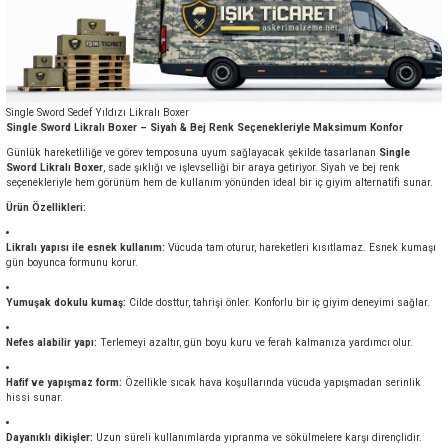
Single Sword Sedef Yıldızı Likralı Boxer
Single Sword Likralı Boxer – Siyah & Bej Renk Seçenekleriyle Maksimum Konfor
Günlük hareketliliğe ve görev temposuna uyum sağlayacak şekilde tasarlanan
Single
Sword Likralı Boxer
, sade şıklığı ve işlevselliği bir araya getiriyor. Siyah ve bej renk
seçenekleriyle hem görünüm hem de kullanım yönünden ideal bir iç giyim alternatifi sunar.
Ürün Özellikleri:
Likralı yapısı ile esnek kullanım:
Vücuda tam oturur, hareketleri kısıtlamaz. Esnek kumaşı
gün boyunca formunu korur.
Yumuşak dokulu kumaş:
Cilde dosttur, tahrişi önler. Konforlu bir iç giyim deneyimi sağlar.
Nefes alabilir yapı:
Terlemeyi azaltır, gün boyu kuru ve ferah kalmanıza yardımcı olur.
Hafif ve yapışmaz form:
Özellikle sıcak hava koşullarında vücuda yapışmadan serinlik
hissi sunar.
Dayanıklı dikişler:
Uzun süreli kullanımlarda yıpranma ve sökülmelere karşı dirençlidir.