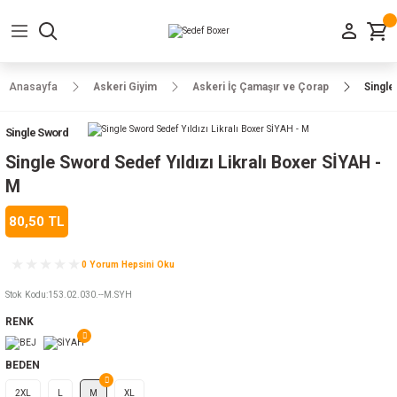
Geri Dön
Geri Dön
Geri Dön
Geri Dön
Geri Dön
Geri Dön
Geri Dön
e Ayakkabılar
h-Arma
lar
manlar
uarlar
Kamp Ürünleri
Anasayfa
Askeri Giyim
Askeri İç Çamaşır ve Çorap
Single
 Parka
alar
rünleri
Single Sword
a
r
rünleri
ılar
Single Sword Sedef Yıldızı Likralı Boxer SİYAH -
M
n
ları
80,50 TL
ı
- Combat
r
k
0 Yorum Hepsini Oku
Stok Kodu
:
153.02.030.--M.SYH
RENK
ağmurluk
BEDEN
Şapka
 Kılıfı
2XL
L
M
XL