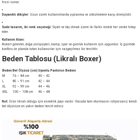
hissi sunar.
Dayanıklı dikişler:
Uzun süreli kullanımlarda yıpranma ve sökülmelere karşı dirençlidir.
Sade tasarım, iki renk seçeneği:
Siyah ve bej olmak üzere iki farklı renkle her zevke hitap
eder.
Kullanım Alanı:
Askerî görevler, doğa yürüyüşleri, kamp, spor ve günlük kullanım için uygundur. İç giyimde
konforu ön planda tutan kullanıcılar için vazgeçilmez bir tercihtir.
Beden Tablosu (Likralı Boxer)
Beden
Bel Ölçüsü (cm)
Uyumlu Pantolon Bedeni
M
76 – 84 cm
40 – 42
L
85 – 91 cm
42 – 44
XL
92 – 99 cm
44 – 46
XXL
100 – 108 cm
46 – 48
Not:
Ürün likralı olduğu için esneklik payı vardır. Vücuda tam oturmasını istiyorsanız kendi
bel ölçünüze en yakın bedeni tercih ediniz.