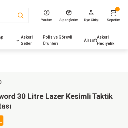
Yardım
Siparişlerim
Üye Girişi
Sepetim
mp
Askeri
Polis ve Görevli
Askeri
Airsoft
Setler
Ürünleri
Hediyelik
D
word 30 Litre Lazer Kesimli Taktik
tası
L