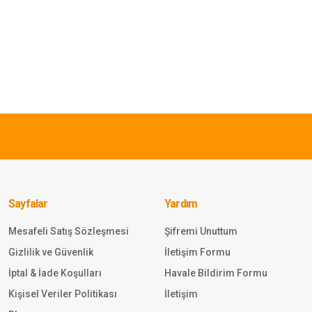
iz gördüğünüz noktaları öneri formunu kullanarak tarafımıza iletebilirsiniz.
Bu ürüne ilk yorumu siz yapın!
Yorum Yaz
945,00
TL
Single
Sword
ik Medikal
Single
CAM
Sword
İthal Tek
Omuz
Sayfalar
Yardım
Sepete
Çantası
Ekle
HAKİ
Mesafeli Satış Sözleşmesi
Şifremi Unuttum
Gönder
Gizlilik ve Güvenlik
İletişim Formu
İptal & İade Koşulları
Havale Bildirim Formu
Kişisel Veriler Politikası
İletişim