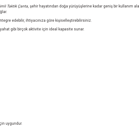
imli Taktik Çanta
, şehir hayatından doğa yürüyüşlerine kadar geniş bir kullanım a
ğlar.
e edebilir, ihtiyacınıza göre kişiselleştirebilirsiniz.
yahat gibi birçok aktivite için ideal kapasite sunar.
için uygundur.