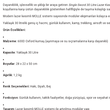
Dayanıklılık, işlevsellik ve şıklığı bir araya getiren
Single Sword 30 Litre Lazer Kes
koşullarına karşı üstün dayanıklılık gösterirken hafifliğiyle de taşıma kolaylığı sa
Modern lazer kesimli MOLLE sistemi sayesinde modüler ekipmanları kolayca entegr
Yaklaşık 30 litrelik geniş iç hacmi, günlük kullanım, kamp, trekking, airsoft ve se
Ürün Özellikleri:
Malzeme:
600D Oxford kumaş (aşınmaya ve su sıçramalarına karşı dayanıklı)
Kapasite:
Yaklaşık 30 Litre
Boyutlar:
28 x 22 x 50 cm
Ağırlık:
1,2 kg
Renk Seçenekleri:
Haki, Siyah, Bej
Fonksiyon:
Günlük kullanım, taktik faaliyetler, doğa yürüyüşü, spor ve seyahat 
Tasarım:
Lazer kesimli MOLLE sistemi ile artırılmış modüler yapı