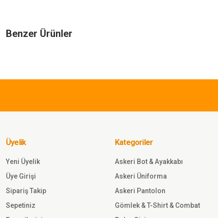
Bu ürünün fiyat bilgisi, resim, ürün açıklamalarında ve diğer konularda yeters
Görüş ve önerileriniz için teşekkür ederiz.
Benzer Ürünler
Ürün resmi kalitesiz, bozuk veya görüntülenemiyor.
Ürün açıklamasında eksik bilgiler bulunuyor.
787,50 TL
Ürün bilgilerinde hatalar bulunuyor.
Ürün fiyatı diğer sitelerden daha pahalı.
Single Sword
Bu ürüne benzer farklı alternatifler olmalı.
Single Sword Su Geçirmez Takt
İlk Yardım Çantası (Boş) MULTİ
Üyelik
Kategoriler
Sepete Ekle
Yeni Üyelik
Askeri Bot & Ayakkabı
Üye Girişi
Askeri Üniforma
Sipariş Takip
Askeri Pantolon
Sepetiniz
Gömlek & T-Shirt & Combat