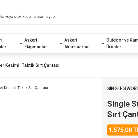
ri
Askeri
Askeri
Outdoor ve Ka
alar
Ekipmanlar
Aksesuarlar
Ürünleri
er Kesimli Taktik Sırt Çantası
SINGLE SWOR
Single S
Sırt Çan
1.575,00 T