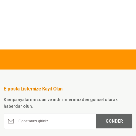
3.150,00 TL
SINGLE SWORD
Single Sword İlk
Yardım Seti - Çantalı
(Yerli Üretim) TSK
E-posta Listemize Kayıt Olun
Sepete Ekle
Kampanyalarımızdan ve indirimlerimizden güncel olarak
haberdar olun.
GÖNDER