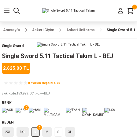
Geri Dön
Geri Dön
Geri Dön
Geri Dön
Geri Dön
Geri Dön
Geri Dön
e Ayakkabılar
h-Arma
lar
manlar
uarlar
Kamp Ürünleri
Anasayfa
Askeri Giyim
Askeri Üniforma
Single Sword 5.11
 Parka
alar
rünleri
Single Sword
a
r
rünleri
ılar
Single Sword 5.11 Tactical Takım L - BEJ
2.625,00 TL
n
ları
0 Yorum Hepsini Oku
ı
- Combat
r
k
Stok Kodu
:
153.999.001.--L.----BEJ
RENK
ağmurluk
BEDEN
Şapka
 Kılıfı
2XL
3XL
L
M
S
XL