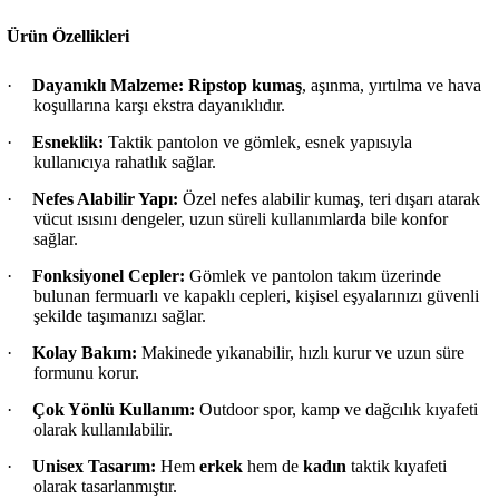
Ürün Özellikleri
·
Dayanıklı Malzeme:
Ripstop kumaş
, aşınma, yırtılma ve hava
koşullarına karşı ekstra dayanıklıdır.
·
Esneklik:
Taktik pantolon ve gömlek, esnek yapısıyla
kullanıcıya rahatlık sağlar.
·
Nefes Alabilir Yapı:
Özel nefes alabilir kumaş, teri dışarı atarak
vücut ısısını dengeler, uzun süreli kullanımlarda bile konfor
sağlar.
·
Fonksiyonel Cepler:
Gömlek ve pantolon takım üzerinde
bulunan fermuarlı ve kapaklı cepleri, kişisel eşyalarınızı güvenli
şekilde taşımanızı sağlar.
·
Kolay Bakım:
Makinede yıkanabilir, hızlı kurur ve uzun süre
formunu korur.
·
Çok Yönlü Kullanım:
Outdoor spor, kamp ve dağcılık kıyafeti
olarak kullanılabilir.
·
Unisex Tasarım:
Hem
erkek
hem de
kadın
taktik kıyafeti
olarak tasarlanmıştır.