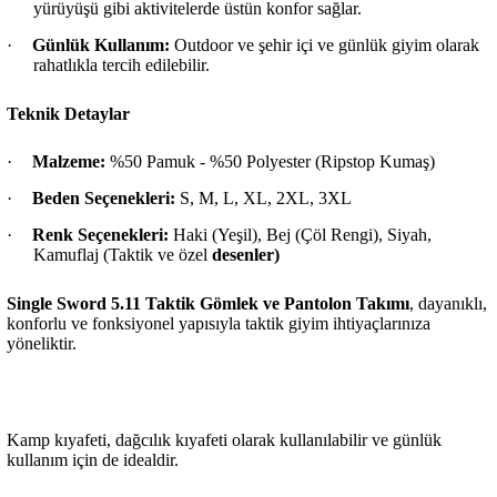
yürüyüşü gibi aktivitelerde üstün konfor sağlar.
·
Günlük Kullanım:
Outdoor ve şehir içi ve günlük giyim olarak
rahatlıkla tercih edilebilir.
Teknik Detaylar
·
Malzeme:
%50 Pamuk - %50 Polyester (Ripstop Kumaş)
·
Beden Seçenekleri:
S, M, L, XL, 2XL, 3XL
·
Renk Seçenekleri:
Haki (Yeşil), Bej (Çöl Rengi), Siyah,
Kamuflaj (Taktik ve özel
desenler)
Single Sword 5.11 Taktik Gömlek ve Pantolon Takımı
, dayanıklı,
konforlu ve fonksiyonel yapısıyla taktik giyim ihtiyaçlarınıza
yöneliktir.
Kamp kıyafeti, dağcılık kıyafeti olarak kullanılabilir ve günlük
kullanım için de idealdir.