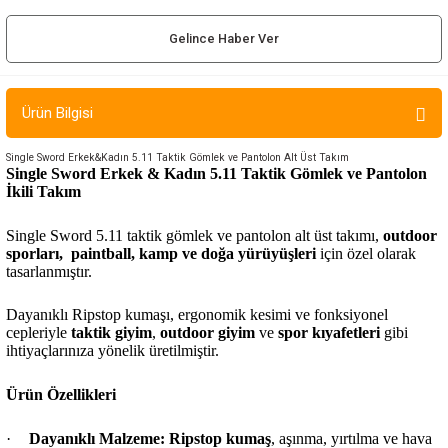
ır ve Çorap
Gelince Haber Ver
kalar
Ürün Bilgisi
a
atch
Single Sword Erkek&Kadın 5.11 Taktik Gömlek ve Pantolon Alt Üst Takım
meleri
Single Sword Erkek & Kadın 5.11 Taktik Gömlek ve Pantolon
İkili Takım
er
Single Sword 5.11 taktik gömlek ve pantolon alt üst takımı,
outdoor
sporları, paintball, kamp ve doğa yürüyüşleri
için özel olarak
rı
tasarlanmıştır.
Dayanıklı Ripstop kumaşı, ergonomik kesimi ve fonksiyonel
er
cepleriyle
taktik giyim
,
outdoor giyim
ve
spor kıyafetleri
gibi
ihtiyaçlarınıza yönelik üretilmiştir.
r
Ürün Özellikleri
·
Dayanıklı Malzeme:
Ripstop kumaş
, aşınma, yırtılma ve hava