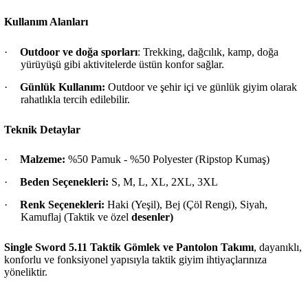
Kullanım Alanları
·
Outdoor ve doğa sporları
: Trekking, dağcılık, kamp, doğa
yürüyüşü gibi aktivitelerde üstün konfor sağlar.
·
Günlük Kullanım:
Outdoor ve şehir içi ve günlük giyim olarak
rahatlıkla tercih edilebilir.
Teknik Detaylar
·
Malzeme:
%50 Pamuk - %50 Polyester (Ripstop Kumaş)
·
Beden Seçenekleri:
S, M, L, XL, 2XL, 3XL
·
Renk Seçenekleri:
Haki (Yeşil), Bej (Çöl Rengi), Siyah,
Kamuflaj (Taktik ve özel
desenler)
Single Sword 5.11 Taktik Gömlek ve Pantolon Takımı
, dayanıklı,
konforlu ve fonksiyonel yapısıyla taktik giyim ihtiyaçlarınıza
yöneliktir.