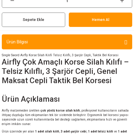
ır ve Çorap
Sepete Ekle
Hemen Al
kalar
a
atch
Ürün Bilgisi
meleri
Single Sword Airfly Korse Silah Kılıfı Telsiz Kılıflı, 3 Şarjör Cepli, Taktik Bel Korsesi
Airfly Çok Amaçlı Korse Silah Kılıfı –
er
Telsiz Kılıflı, 3 Şarjör Cepli, Genel
Maksat Cepli Taktik Bel Korsesi
rı
er
Ürün Açıklaması
r
Airfly malzemeden üretilen
çok yönlü korse silah kılıfı
, profesyonel kullanıcıların sahada
ihtiyaç duyduğu tüm ekipmanları tek bir sistemde birleştirir. Ergonomik bel korsesi yapısı
sayesinde uzun süreli kullanımlarda bel desteği sağlarken, ekipmanlara hızlı ve güvenli
erişim imkânı sunar.
Ürün üzerinde yer alan
1 adet silah kılıfı
,
3 adet şarjör cebi
,
1 adet telsiz kılıfı
ve
1 adet