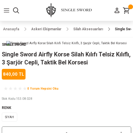
Geri Dön
Geri Dön
Geri Dön
Geri Dön
Geri Dön
Geri Dön
Geri Dön
e Ayakkabılar
h-Arma
lar
manlar
uarlar
Kamp Ürünleri
Anasayfa
Askeri Ekipmanlar
Silah Aksesuarları
Single Swor
 Parka
alar
rünleri
SINGLE SWORD
a
r
rünleri
ılar
Single Sword Airfly Korse Silah Kılıfı Telsiz Kılıflı,
3 Şarjör Cepli, Taktik Bel Korsesi
n
ları
840,00 TL
ı
- Combat
r
k
0 Yorum Hepsini Oku
Stok Kodu
:
153.08.028
RENK
ağmurluk
SİYAH
Şapka
 Kılıfı