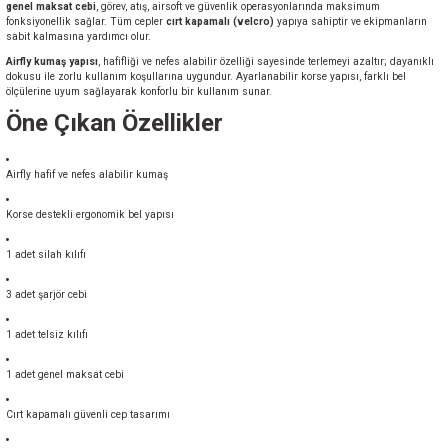
genel maksat cebi
, görev, atış, airsoft ve güvenlik operasyonlarında maksimum
fonksiyonellik sağlar. Tüm cepler
cırt kapamalı (velcro)
yapıya sahiptir ve ekipmanların
sabit kalmasına yardımcı olur.
Airfly kumaş yapısı
, hafifliği ve nefes alabilir özelliği sayesinde terlemeyi azaltır; dayanıklı
dokusu ile zorlu kullanım koşullarına uygundur. Ayarlanabilir korse yapısı, farklı bel
ölçülerine uyum sağlayarak konforlu bir kullanım sunar.
Öne Çıkan Özellikler
Airfly hafif ve nefes alabilir kumaş
Korse destekli ergonomik bel yapısı
1 adet silah kılıfı
3 adet şarjör cebi
1 adet telsiz kılıfı
1 adet genel maksat cebi
Cırt kapamalı güvenli cep tasarımı