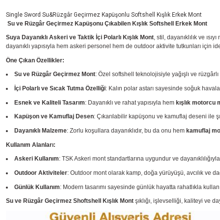
Single Sword Su&Rüzgâr Geçirmez Kapüşonlu Softshell Kışlık Erkek Mont
Su ve Rüzgâr Geçirmez Kapüşonu Çıkabilen Kışlık Softshell
Erkek
Mont
Suya Dayanıklı Askeri ve Taktik İçi Polarlı Kışlık Mont
, stil, dayanıklılık ve ıs
dayanıklı yapısıyla hem askeri personel hem de outdoor aktivite tutkunları için ide
Öne Çıkan Özellikler:
Su ve Rüzgâr Geçirmez Mont
: Özel softshell teknolojisiyle yağışlı ve rüzgâ
İçi Polarlı ve Sıcak Tutma Özelliği
: Kalın polar astarı sayesinde soğuk havalar
Esnek ve Kaliteli Tasarım
: Dayanıklı ve rahat yapısıyla hem
kışlık motorcu 
Kapüşon ve Kamuflaj Desen
: Çıkarılabilir kapüşonu ve kamuflaj deseni ile ş
Dayanıklı Malzeme
: Zorlu koşullara dayanıklıdır, bu da onu hem
kamuflaj mo
Kullanım Alanları:
Askeri Kullanım
: TSK Askeri mont standartlarına uygundur ve dayanıklılığıyla
Outdoor Aktiviteler
: Outdoor mont olarak kamp, doğa yürüyüşü, avcılık ve dağcı
Günlük Kullanım
: Modern tasarımı sayesinde günlük hayatta rahatlıkla kullanıl
Su ve Rüzgâr Geçirmez Shoftshell Kışlık Mont
şıklığı, işlevselliği, kaliteyi ve 