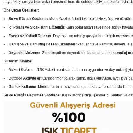
dayanıklı yapısıyla hem askeri personel hem de outdoor aktivite tutkunları için ide
Öne Çıkan Özellikler:
Su ve Rüzgâr Geçirmez Mont
: Özel softshell teknolojisiyle yağışlı ve rüzgâ
İçi Polarlı ve Sıcak Tutma Özelliği
: Kalın polar astarı sayesinde soğuk havalar
Esnek ve Kaliteli Tasarım
: Dayanıklı ve rahat yapısıyla hem
kışlık motorcu 
Kapüşon ve Kamuflaj Desen
: Çıkarılabilir kapüşonu ve kamuflaj deseni ile ş
Dayanıklı Malzeme
: Zorlu koşullara dayanıklıdır, bu da onu hem
kamuflaj mo
Kullanım Alanları:
Askeri Kullanım
: TSK Askeri mont standartlarına uygundur ve dayanıklılığıyla
Outdoor Aktiviteler
: Outdoor mont olarak kamp, doğa yürüyüşü, avcılık ve dağcı
Günlük Kullanım
: Modern tasarımı sayesinde günlük hayatta rahatlıkla kullanıl
Su ve Rüzgâr Geçirmez Shoftshell Kışlık Mont
şıklığı, işlevselliği, kaliteyi ve 