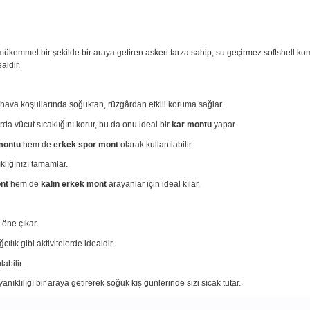
ıyı mükemmel bir şekilde bir araya getiren askeri tarza sahip, su geçirmez softshell kum
aldir.
rlı hava koşullarında soğuktan, rüzgârdan etkili koruma sağlar.
da vücut sıcaklığını korur, bu da onu ideal bir
kar montu
yapar.
montu
hem de
erkek spor mont
olarak kullanılabilir.
ıklığınızı tamamlar.
nt
hem de
kalın erkek mont
arayanlar için ideal kılar.
 öne çıkar.
lık gibi aktivitelerde idealdir.
abilir.
dayanıklılığı bir araya getirerek soğuk kış günlerinde sizi sıcak tutar.