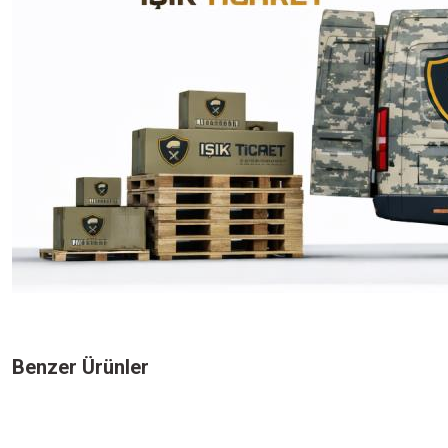
Bu ürünün fiyat bilgisi, resim, ürün açıklamalarında ve diğer konularda yeters
Görüş ve önerileriniz için teşekkür ederiz.
Benzer Ürünler
Ürün resmi kalitesiz, bozuk veya görüntülenemiyor.
Ürün açıklamasında eksik bilgiler bulunuyor.
577,50