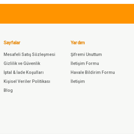
Single Sword
Single Sword Askeri ve Outdoor Erkek&Kadın
Taktik Polar Mont-Hırka-Ceket ATACS
Sayfalar
Yardım
Sepete Ekle
Mesafeli Satış Sözleşmesi
Şifremi Unuttum
Gönder
Gizlilik ve Güvenlik
İletişim Formu
İptal & İade Koşulları
Havale Bildirim Formu
Kişisel Veriler Politikası
İletişim
Blog
 Taktik Polar Mont-Hırka-
UFLAJ
 Ekle
2.100,00