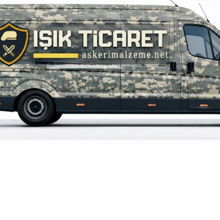
iz gördüğünüz noktaları öneri formunu kullanarak tarafımıza iletebilirsiniz.
Bu ürüne ilk yorumu siz yapın!
Yorum Yaz
690,00 TL