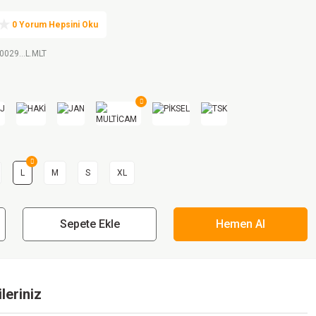
0 Yorum Hepsini Oku
0029...L.MLT
L
M
S
XL
Sepete Ekle
Hemen Al
leriniz