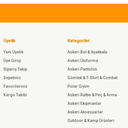
TL
Ürün bilgilerinde hatalar bulunuyor.
Ürün fiyatı diğer sitelerden daha pahalı.
SINGLE
Bu ürüne benzer farklı alternatifler olmalı.
SWORD
Single
Sword TP
Taktik
Polar Mont
Üyelik
Kategoriler
Sepete
HAKİ
Ekle
Yeni Üyelik
Askeri Bot & Ayakkabı
Üye Girişi
Askeri Üniforma
1.312,50 TL
Sipariş Takip
Askeri Pantolon
Sepetiniz
Gömlek & T-Shirt & Combat
Single Sword
Favorileriniz
Polar Giyim
Thermoform Erkek&Kadın Askeri
Ceket HZTP19030 Ranger KAM
Kargo Takibi
Askeri Rütbe & Peç & Arma
Askeri Ekipmanlar
Sepete
Askeri Aksesuarlar
Outdoor & Kamp Ürünleri