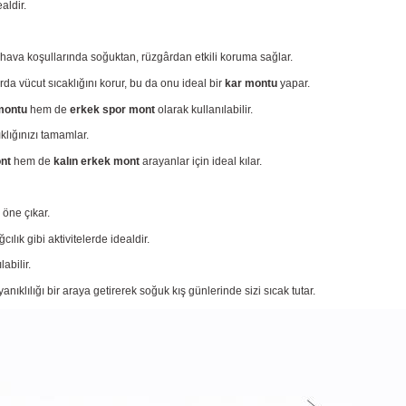
aldir.
rlı hava koşullarında soğuktan, rüzgârdan etkili koruma sağlar.
da vücut sıcaklığını korur, bu da onu ideal bir
kar montu
yapar.
montu
hem de
erkek spor mont
olarak kullanılabilir.
ıklığınızı tamamlar.
nt
hem de
kalın erkek mont
arayanlar için ideal kılar.
 öne çıkar.
lık gibi aktivitelerde idealdir.
abilir.
dayanıklılığı bir araya getirerek soğuk kış günlerinde sizi sıcak tutar.