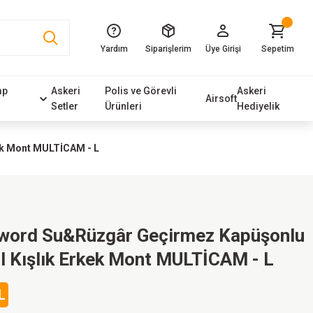
Yardım
Siparişlerim
Üye Girişi
Sepetim
mp
Askeri
Polis ve Görevli
Askeri
Airsoft
Setler
Ürünleri
Hediyelik
ek Mont MULTİCAM - L
Sword Su&Rüzgâr Geçirmez Kapüşonlu
l Kışlık Erkek Mont MULTİCAM - L
L