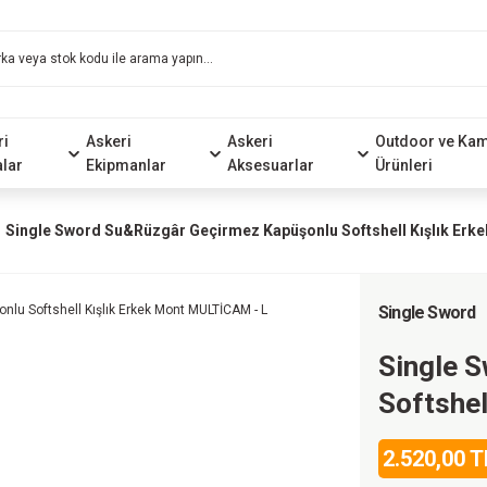
ri
Askeri
Askeri
Outdoor ve Ka
alar
Ekipmanlar
Aksesuarlar
Ürünleri
Single Sword Su&Rüzgâr Geçirmez Kapüşonlu Softshell Kışlık Erk
Single Sword
Single 
Softshel
2.520,00 T