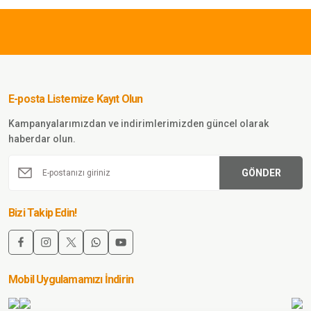
E-posta Listemize Kayıt Olun
Kampanyalarımızdan ve indirimlerimizden güncel olarak
haberdar olun.
920,00 TL
GÖNDER
Single Sword
Single Sword Erkek&Kadın Tactical
Bizi Takip Edin!
Garni Polar Mont-Hırka-Ceket HAKİ
Sepete Ekle
Mobil Uygulamamızı İndirin
2.625,00