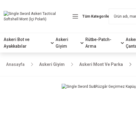
Askeri Bot ve
Askeri
Rütbe-Patch-
Aske
Ayakkabılar
Giyim
Arma
Çant
Anasayfa
Askeri Giyim
Askeri Mont Ve Parka