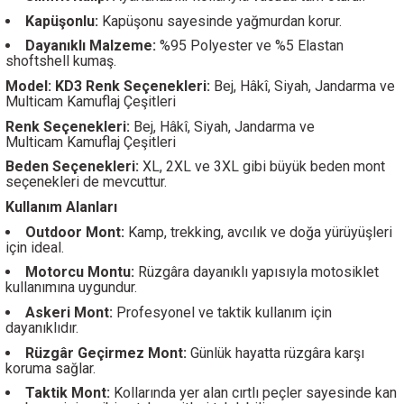
Kapüşonlu:
Kapüşonu sayesinde yağmurdan korur.
Dayanıklı Malzeme:
%95 Polyester ve %5 Elastan
shoftshell kumaş.
Model: KD3 Renk Seçenekleri:
Bej, Hâkî, Siyah, Jandarma ve
Multicam Kamuflaj Çeşitleri
Renk Seçenekleri:
Bej, Hâkî, Siyah, Jandarma ve
Multicam Kamuflaj Çeşitleri
Beden Seçenekleri:
XL, 2XL ve 3XL gibi büyük beden mont
seçenekleri de mevcuttur.
Kullanım Alanları
Outdoor Mont:
Kamp, trekking, avcılık ve doğa yürüyüşleri
için ideal.
Motorcu Montu:
Rüzgâra dayanıklı yapısıyla motosiklet
kullanımına uygundur.
Askeri Mont:
Profesyonel ve taktik kullanım için
dayanıklıdır.
Rüzgâr Geçirmez Mont:
Günlük hayatta rüzgâra karşı
koruma sağlar.
Taktik Mont:
Kollarında yer alan cırtlı peçler sayesinde kan