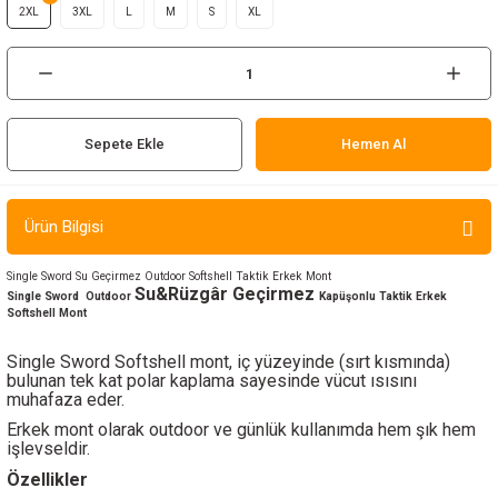
2XL
3XL
L
M
S
XL
ır ve Çorap
kalar
a
atch
Sepete Ekle
Hemen Al
meleri
Ürün Bilgisi
er
Single Sword Su Geçirmez Outdoor Softshell Taktik Erkek Mont
Su&Rüzgâr Geçirmez
rı
Single Sword
Outdoor
Kapüşonlu Taktik Erkek
Softshell Mont
er
Single Sword Softshell mont, iç yüzeyinde (sırt kısmında)
bulunan tek kat polar kaplama sayesinde vücut ısısını
muhafaza eder.
r
Erkek mont olarak outdoor ve günlük kullanımda hem şık hem
işlevseldir.
Özellikler