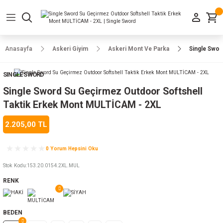
Geri Dön
Geri Dön
Geri Dön
Geri Dön
Geri Dön
Geri Dön
Geri Dön
e Ayakkabılar
h-Arma
lar
manlar
uarlar
Kamp Ürünleri
Anasayfa
Askeri Giyim
Askeri Mont Ve Parka
Single Swor
 Parka
alar
rünleri
SINGLE SWORD
a
r
rünleri
ılar
Single Sword Su Geçirmez Outdoor Softshell
Taktik Erkek Mont MULTİCAM - 2XL
n
ları
2.205,00 TL
ı
- Combat
r
k
0 Yorum Hepsini Oku
Stok Kodu
:
153.20.0154.2XL.MUL
RENK
ağmurluk
Şapka
 Kılıfı
BEDEN