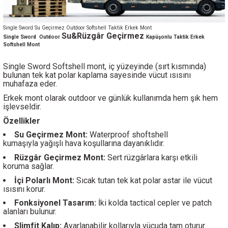
Single Sword Su Geçirmez Outdoor Softshell Taktik Erkek Mont
Su&Rüzgâr Geçirmez
Single Sword
Outdoor
Kapüşonlu Taktik Erkek
Softshell Mont
Single Sword Softshell mont, iç yüzeyinde (sırt kısmında)
bulunan tek kat polar kaplama sayesinde vücut ısısını
muhafaza eder.
Erkek mont olarak outdoor ve günlük kullanımda hem şık hem
işlevseldir.
Özellikler
Su Geçirmez Mont:
Waterproof shoftshell
kumaşıyla yağışlı hava koşullarına dayanıklıdır.
Rüzgâr Geçirmez Mont:
Sert rüzgârlara karşı etkili
koruma sağlar.
İçi Polarlı Mont:
Sıcak tutan tek kat polar astar ile vücut
ısısını korur.
Fonksiyonel Tasarım:
İki kolda tactical cepler ve patch
alanları bulunur.
Slimfit Kalıp:
Ayarlanabilir kollarıyla vücuda tam oturur.