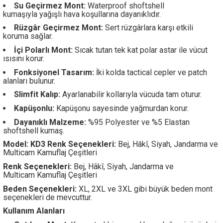
Su Geçirmez Mont:
Waterproof shoftshell
kumaşıyla yağışlı hava koşullarına dayanıklıdır.
Rüzgâr Geçirmez Mont:
Sert rüzgârlara karşı etkili
koruma sağlar.
İçi Polarlı Mont:
Sıcak tutan tek kat polar astar ile vücut
ısısını korur.
Fonksiyonel Tasarım:
İki kolda tactical cepler ve patch
alanları bulunur.
Slimfit Kalıp:
Ayarlanabilir kollarıyla vücuda tam oturur.
Kapüşonlu:
Kapüşonu sayesinde yağmurdan korur.
Dayanıklı Malzeme:
%95 Polyester ve %5 Elastan
shoftshell kumaş.
Model: KD3 Renk Seçenekleri:
Bej, Hâkî, Siyah, Jandarma ve
Multicam Kamuflaj Çeşitleri
Renk Seçenekleri:
Bej, Hâkî, Siyah, Jandarma ve
Multicam Kamuflaj Çeşitleri
Beden Seçenekleri:
XL, 2XL ve 3XL gibi büyük beden mont
seçenekleri de mevcuttur.
Kullanım Alanları