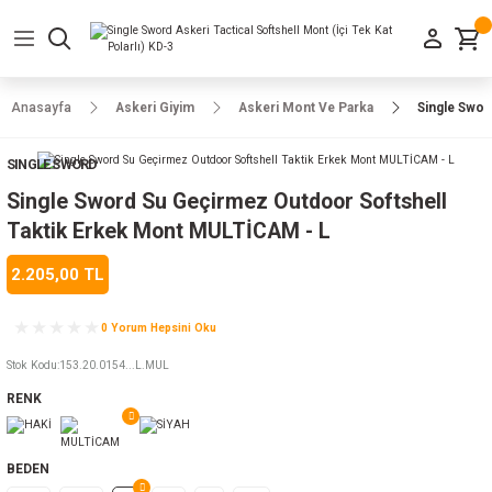
Geri Dön
Geri Dön
Geri Dön
Geri Dön
Geri Dön
Geri Dön
Geri Dön
e Ayakkabılar
h-Arma
lar
manlar
uarlar
Kamp Ürünleri
Anasayfa
Askeri Giyim
Askeri Mont Ve Parka
Single Swor
 Parka
alar
rünleri
SINGLE SWORD
a
r
rünleri
ılar
Single Sword Su Geçirmez Outdoor Softshell
Taktik Erkek Mont MULTİCAM - L
n
ları
2.205,00 TL
ı
- Combat
r
k
0 Yorum Hepsini Oku
Stok Kodu
:
153.20.0154...L.MUL
RENK
ağmurluk
Şapka
 Kılıfı
BEDEN