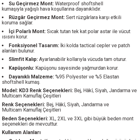
Su Geçirmez Mont:
Waterproof shoftshell
kumaşıyla yağışlı hava koşullarına dayanıklıdır.
Rüzgâr Geçirmez Mont:
Sert rüzgârlara karşı etkili
koruma sağlar.
İçi Polarlı Mont:
Sıcak tutan tek kat polar astar ile vücut
ısısını korur.
Fonksiyonel Tasarım:
İki kolda tactical cepler ve patch
alanları bulunur.
Slimfit Kalıp:
Ayarlanabilir kollarıyla vücuda tam oturur.
Kapüşonlu:
Kapüşonu sayesinde yağmurdan korur.
Dayanıklı Malzeme:
%95 Polyester ve %5 Elastan
shoftshell kumaş.
Model: KD3 Renk Seçenekleri:
Bej, Hâkî, Siyah, Jandarma ve
Multicam Kamuflaj Çeşitleri
Renk Seçenekleri:
Bej, Hâkî, Siyah, Jandarma ve
Multicam Kamuflaj Çeşitleri
Beden Seçenekleri:
XL, 2XL ve 3XL gibi büyük beden mont
seçenekleri de mevcuttur.
Kullanım Alanları