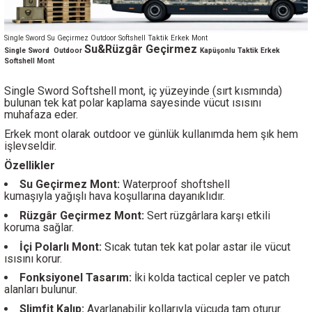
Single Sword Su Geçirmez Outdoor Softshell Taktik Erkek Mont
Su&Rüzgâr Geçirmez
Single Sword
Outdoor
Kapüşonlu Taktik Erkek
Softshell Mont
Single Sword Softshell mont, iç yüzeyinde (sırt kısmında)
bulunan tek kat polar kaplama sayesinde vücut ısısını
muhafaza eder.
Erkek mont olarak outdoor ve günlük kullanımda hem şık hem
işlevseldir.
Özellikler
Su Geçirmez Mont:
Waterproof shoftshell
kumaşıyla yağışlı hava koşullarına dayanıklıdır.
Rüzgâr Geçirmez Mont:
Sert rüzgârlara karşı etkili
koruma sağlar.
İçi Polarlı Mont:
Sıcak tutan tek kat polar astar ile vücut
ısısını korur.
Fonksiyonel Tasarım:
İki kolda tactical cepler ve patch
alanları bulunur.
Slimfit Kalıp:
Ayarlanabilir kollarıyla vücuda tam oturur.