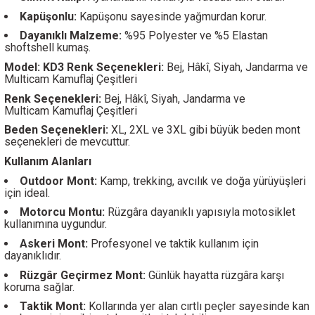
Kapüşonlu:
Kapüşonu sayesinde yağmurdan korur.
Dayanıklı Malzeme:
%95 Polyester ve %5 Elastan
shoftshell kumaş.
Model: KD3 Renk Seçenekleri:
Bej, Hâkî, Siyah, Jandarma ve
Multicam Kamuflaj Çeşitleri
Renk Seçenekleri:
Bej, Hâkî, Siyah, Jandarma ve
Multicam Kamuflaj Çeşitleri
Beden Seçenekleri:
XL, 2XL ve 3XL gibi büyük beden mont
seçenekleri de mevcuttur.
Kullanım Alanları
Outdoor Mont:
Kamp, trekking, avcılık ve doğa yürüyüşleri
için ideal.
Motorcu Montu:
Rüzgâra dayanıklı yapısıyla motosiklet
kullanımına uygundur.
Askeri Mont:
Profesyonel ve taktik kullanım için
dayanıklıdır.
Rüzgâr Geçirmez Mont:
Günlük hayatta rüzgâra karşı
koruma sağlar.
Taktik Mont:
Kollarında yer alan cırtlı peçler sayesinde kan