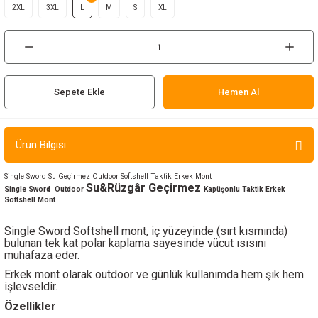
2XL
3XL
L
M
S
XL
ır ve Çorap
kalar
a
atch
Sepete Ekle
Hemen Al
meleri
Ürün Bilgisi
er
Single Sword Su Geçirmez Outdoor Softshell Taktik Erkek Mont
Su&Rüzgâr Geçirmez
rı
Single Sword
Outdoor
Kapüşonlu Taktik Erkek
Softshell Mont
er
Single Sword Softshell mont, iç yüzeyinde (sırt kısmında)
bulunan tek kat polar kaplama sayesinde vücut ısısını
muhafaza eder.
r
Erkek mont olarak outdoor ve günlük kullanımda hem şık hem
işlevseldir.
Özellikler