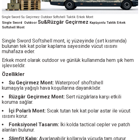
Single Sword Su Geçirmez Outdoor Softshell Taktik Erkek Mont
Su&Rüzgâr Geçirmez
Single Sword
Outdoor
Kapüşonlu Taktik Erkek
Softshell Mont
Single Sword Softshell mont, iç yüzeyinde (sırt kısmında)
bulunan tek kat polar kaplama sayesinde vücut ısısını
muhafaza eder.
Erkek mont olarak outdoor ve günlük kullanımda hem şık hem
işlevseldir.
Özellikler
Su Geçirmez Mont:
Waterproof shoftshell
kumaşıyla yağışlı hava koşullarına dayanıklıdır.
Rüzgâr Geçirmez Mont:
Sert rüzgârlara karşı etkili
koruma sağlar.
İçi Polarlı Mont:
Sıcak tutan tek kat polar astar ile vücut
ısısını korur.
Fonksiyonel Tasarım:
İki kolda tactical cepler ve patch
alanları bulunur.
Slimfit Kalıp:
Ayarlanabilir kollarıyla vücuda tam oturur.