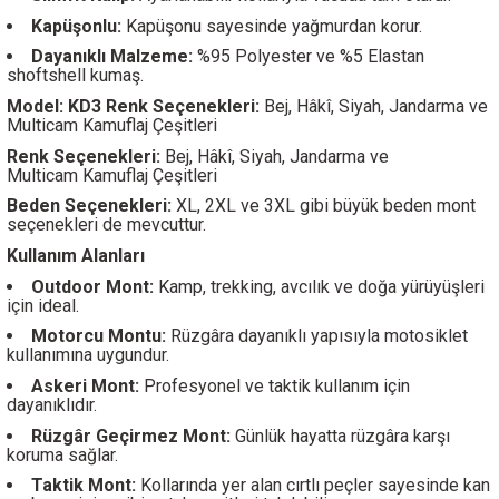
Kapüşonlu:
Kapüşonu sayesinde yağmurdan korur.
Dayanıklı Malzeme:
%95 Polyester ve %5 Elastan
shoftshell kumaş.
Model: KD3 Renk Seçenekleri:
Bej, Hâkî, Siyah, Jandarma ve
Multicam Kamuflaj Çeşitleri
Renk Seçenekleri:
Bej, Hâkî, Siyah, Jandarma ve
Multicam Kamuflaj Çeşitleri
Beden Seçenekleri:
XL, 2XL ve 3XL gibi büyük beden mont
seçenekleri de mevcuttur.
Kullanım Alanları
Outdoor Mont:
Kamp, trekking, avcılık ve doğa yürüyüşleri
için ideal.
Motorcu Montu:
Rüzgâra dayanıklı yapısıyla motosiklet
kullanımına uygundur.
Askeri Mont:
Profesyonel ve taktik kullanım için
dayanıklıdır.
Rüzgâr Geçirmez Mont:
Günlük hayatta rüzgâra karşı
koruma sağlar.
Taktik Mont:
Kollarında yer alan cırtlı peçler sayesinde kan