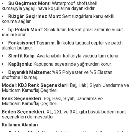
Su Geçirmez Mont:
Waterproof shoftshell
kumaşıyla yağışlı hava koşullarına dayanıklıdır.
Rüzgâr Geçirmez Mont:
Sert rüzgârlara karşı etkili
koruma sağlar.
İçi Polarlı Mont:
Sıcak tutan tek kat polar astar ile vücut
ısısını korur.
Fonksiyonel Tasarım:
İki kolda tactical cepler ve patch
alanları bulunur.
Slimfit Kalıp:
Ayarlanabilir kollarıyla vücuda tam oturur.
Kapüşonlu:
Kapüşonu sayesinde yağmurdan korur.
Dayanıklı Malzeme:
%95 Polyester ve %5 Elastan
shoftshell kumaş.
Model: KD3 Renk Seçenekleri:
Bej, Hâkî, Siyah, Jandarma ve
Multicam Kamuflaj Çeşitleri
Renk Seçenekleri:
Bej, Hâkî, Siyah, Jandarma ve
Multicam Kamuflaj Çeşitleri
Beden Seçenekleri:
XL, 2XL ve 3XL gibi büyük beden mont
seçenekleri de mevcuttur.
Kullanım Alanları