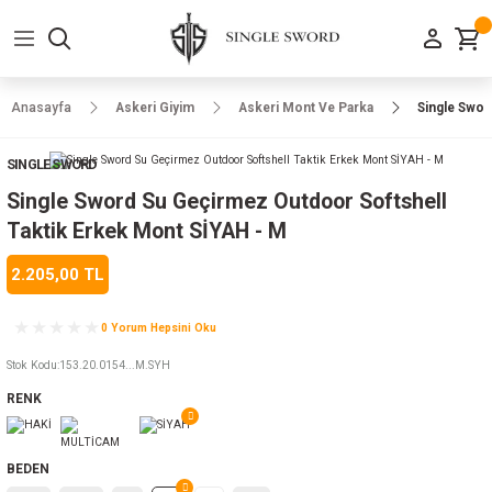
Geri Dön
Geri Dön
Geri Dön
Geri Dön
Geri Dön
Geri Dön
Geri Dön
e Ayakkabılar
h-Arma
lar
manlar
uarlar
Kamp Ürünleri
Anasayfa
Askeri Giyim
Askeri Mont Ve Parka
Single Swor
 Parka
alar
rünleri
SINGLE SWORD
a
r
rünleri
ılar
Single Sword Su Geçirmez Outdoor Softshell
Taktik Erkek Mont SİYAH - M
n
ları
2.205,00 TL
ı
- Combat
r
k
0 Yorum Hepsini Oku
Stok Kodu
:
153.20.0154...M.SYH
RENK
ağmurluk
Şapka
 Kılıfı
BEDEN