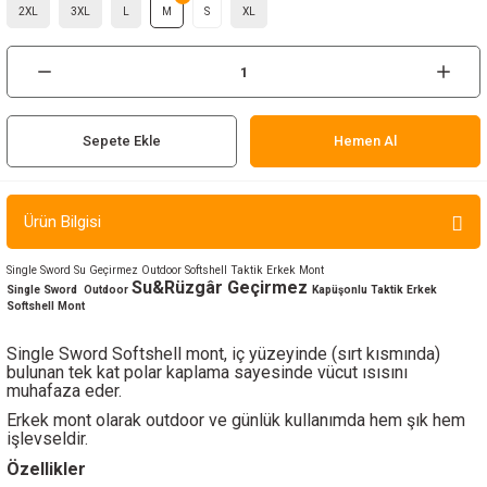
2XL
3XL
L
M
S
XL
ır ve Çorap
kalar
a
atch
Sepete Ekle
Hemen Al
meleri
Ürün Bilgisi
er
Single Sword Su Geçirmez Outdoor Softshell Taktik Erkek Mont
Su&Rüzgâr Geçirmez
rı
Single Sword
Outdoor
Kapüşonlu Taktik Erkek
Softshell Mont
er
Single Sword Softshell mont, iç yüzeyinde (sırt kısmında)
bulunan tek kat polar kaplama sayesinde vücut ısısını
muhafaza eder.
r
Erkek mont olarak outdoor ve günlük kullanımda hem şık hem
işlevseldir.
Özellikler