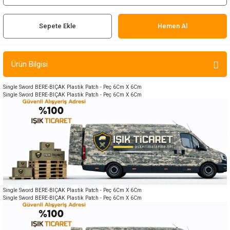
ır ve Çorap
Sepete Ekle
Hemen Al
kalar
a
atch
Ürün Bilgisi
meleri
Single Sword BERE-BIÇAK Plastik Patch - Peç 6Cm X 6Cm
Single Sword BERE-BIÇAK Plastik Patch - Peç 6Cm X 6Cm
er
rı
er
r
Single Sword BERE-BIÇAK Plastik Patch - Peç 6Cm X 6Cm
Single Sword BERE-BIÇAK Plastik Patch - Peç 6Cm X 6Cm