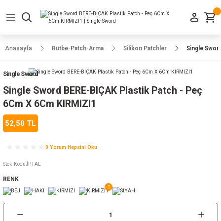
Geri Dön
Geri Dön
Geri Dön
Geri Dön
Geri Dön
Geri Dön
Geri Dön
e Ayakkabılar
h-Arma
lar
manlar
uarlar
Kamp Ürünleri
Anasayfa
Rütbe-Patch-Arma
Silikon Patchler
Single Swor
 Parka
alar
rünleri
Single Sword
a
r
rünleri
ılar
Single Sword BERE-BIÇAK Plastik Patch - Peç
6Cm X 6Cm KIRMIZI1
n
ları
52,50 TL
ı
- Combat
r
k
0 Yorum Hepsini Oku
Stok Kodu
:
İPTAL
RENK
ağmurluk
Şapka
 Kılıfı