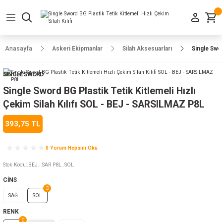
Geri Dön
Geri Dön
Geri Dön
Geri Dön
Geri Dön
Geri Dön
Geri Dön
e Ayakkabılar
h-Arma
lar
manlar
uarlar
Kamp Ürünleri
Anasayfa
Askeri Ekipmanlar
Silah Aksesuarları
Single Swo
 Parka
alar
rünleri
SINGLE SWORD
a
r
rünleri
ılar
Single Sword BG Plastik Tetik Kitlemeli Hızlı
Çekim Silah Kılıfı SOL - BEJ - SARSILMAZ P8L
n
ları
393,75 TL
ı
- Combat
r
k
0 Yorum Hepsini Oku
Stok Kodu
:
.BEJ...SAR P8L..SOL
CİNS
ağmurluk
SAĞ
SOL
Şapka
 Kılıfı
RENK