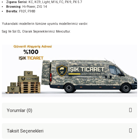
Zigana Serisi:
KC, KC9, Light, M16, FC, PX-9, PX 5.7
Browning:
Hi-Power, ZİG 14
Beretta:
F92F, F98B
Yukarıdaki modellerin tümüne uyumlu modellerimiz vardır.
Sağ Ve Sol EL Olarak Seçeneklerimiz Mevcuttur.
Yorumlar (0)
Taksit Seçenekleri
Bu ürüne ilk yorumu siz yapın!