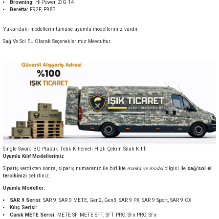
Browning:
Hi-Power, ZİG 14
Beretta:
F92F, F98B
Yukarıdaki modellerin tümüne uyumlu modellerimiz vardır.
Sağ Ve Sol EL Olarak Seçeneklerimiz Mevcuttur.
Single Sword BG Plastik Tetik Kitlemeli Hızlı Çekim Silah Kılıfı
Uyumlu Kılıf Modellerimiz
Sipariş verdikten sonra, sipariş numaranız ile birlikte
marka ve model
bilgisi ile
sağ/sol el
tercihinizi
belirtiniz.
Uyumlu Modeller:
SAR 9 Serisi:
SAR 9, SAR 9 METE, Gen2, Gen3, SAR 9 PX, SAR 9 Sport, SAR 9 CX
Kılıç Serisi:
Canik METE Serisi:
METE SF, METE SFT, SFT PRO, SFx PRO, SFx