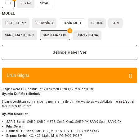
BEJ
BEYAZ
SİYAH
ır ve Çorap
MODEL
kalar
BERETTA F92
BROWNİNG
CANİK METE
GLOCK
SAR9
SARSILMAZ KILINÇ
SARSILMAZ P8L
TİSAŞ ZİGANA
a
atch
Gelince Haber Ver
meleri
er
Ürün Bilgisi
rı
Single Sword BG Plastik Tetik Kitlemeli Hızlı Çekim Silah Kılıfı
Uyumlu Kılıf Modellerimiz
er
Sipariş verdikten sonra, sipariş numaranız ile birlikte
marka ve model
bilgisi ile
sağ/sol el
tercihinizi
belirtiniz.
r
Uyumlu Modeller:
SAR 9 Serisi:
SAR 9, SAR 9 METE, Gen2, Gen3, SAR 9 PX, SAR 9 Sport, SAR 9 CX
Kılıç Serisi:
Canik METE Serisi:
METE SF, METE SFT, SFT PRO, SFx PRO, SFx
Zigana Serisi:
KC, KC9, Light, M16, FC, PX-9, PX 5.7