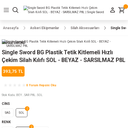
Geri Dön
Geri Dön
Geri Dön
Geri Dön
Geri Dön
Geri Dön
Geri Dön
e Ayakkabılar
h-Arma
lar
manlar
uarlar
Kamp Ürünleri
Anasayfa
Askeri Ekipmanlar
Silah Aksesuarları
Single Swo
 Parka
alar
rünleri
SINGLE SWORD
a
r
rünleri
ılar
Single Sword BG Plastik Tetik Kitlemeli Hızlı
Çekim Silah Kılıfı SOL - BEYAZ - SARSILMAZ P8L
n
ları
393,75 TL
ı
- Combat
r
k
0 Yorum Hepsini Oku
Stok Kodu
:
.BEY...SAR P8L..SOL
CİNS
ağmurluk
SAĞ
SOL
Şapka
 Kılıfı
RENK