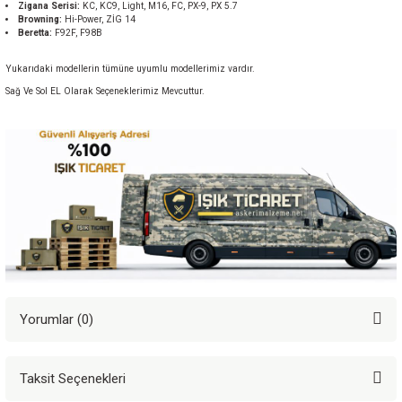
Zigana Serisi:
KC, KC9, Light, M16, FC, PX-9, PX 5.7
Browning:
Hi-Power, ZİG 14
Beretta:
F92F, F98B
Yukarıdaki modellerin tümüne uyumlu modellerimiz vardır.
Sağ Ve Sol EL Olarak Seçeneklerimiz Mevcuttur.
Yorumlar (0)
Taksit Seçenekleri
Bu ürüne ilk yorumu siz yapın!