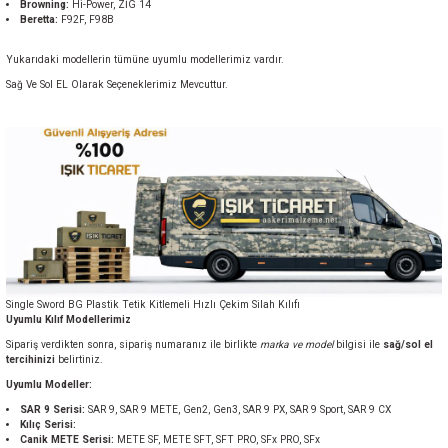
Browning:
Hi-Power, ZİG 14
Beretta:
F92F, F98B
Yukarıdaki modellerin tümüne uyumlu modellerimiz vardır.
Sağ Ve Sol EL Olarak Seçeneklerimiz Mevcuttur.
Single Sword BG Plastik Tetik Kitlemeli Hızlı Çekim Silah Kılıfı
Uyumlu Kılıf Modellerimiz
Sipariş verdikten sonra, sipariş numaranız ile birlikte
marka ve model
bilgisi ile
sağ/sol el
tercihinizi
belirtiniz.
Uyumlu Modeller:
SAR 9 Serisi:
SAR 9, SAR 9 METE, Gen2, Gen3, SAR 9 PX, SAR 9 Sport, SAR 9 CX
Kılıç Serisi:
Canik METE Serisi:
METE SF, METE SFT, SFT PRO, SFx PRO, SFx