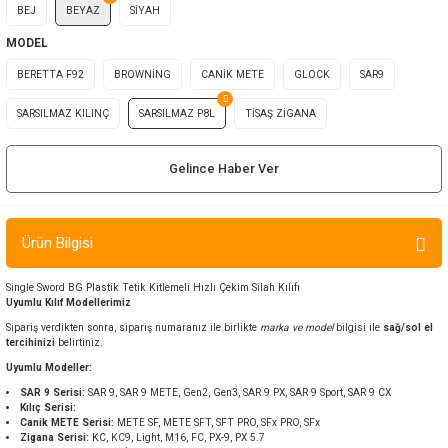
BEJ
BEYAZ
SİYAH
ır ve Çorap
MODEL
kalar
BERETTA F92
BROWNİNG
CANİK METE
GLOCK
SAR9
SARSILMAZ KILINÇ
SARSILMAZ P8L
TİSAŞ ZİGANA
a
atch
Gelince Haber Ver
meleri
er
Ürün Bilgisi
rı
Single Sword BG Plastik Tetik Kitlemeli Hızlı Çekim Silah Kılıfı
Uyumlu Kılıf Modellerimiz
er
Sipariş verdikten sonra, sipariş numaranız ile birlikte
marka ve model
bilgisi ile
sağ/sol el
tercihinizi
belirtiniz.
r
Uyumlu Modeller:
SAR 9 Serisi:
SAR 9, SAR 9 METE, Gen2, Gen3, SAR 9 PX, SAR 9 Sport, SAR 9 CX
Kılıç Serisi:
Canik METE Serisi:
METE SF, METE SFT, SFT PRO, SFx PRO, SFx
Zigana Serisi:
KC, KC9, Light, M16, FC, PX-9, PX 5.7