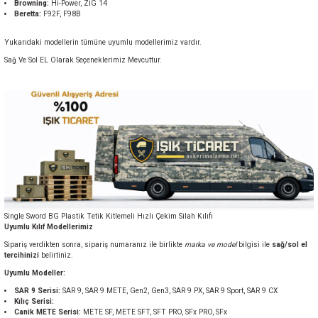
Browning:
Hi-Power, ZİG 14
Beretta:
F92F, F98B
Yukarıdaki modellerin tümüne uyumlu modellerimiz vardır.
Sağ Ve Sol EL Olarak Seçeneklerimiz Mevcuttur.
Single Sword BG Plastik Tetik Kitlemeli Hızlı Çekim Silah Kılıfı
Uyumlu Kılıf Modellerimiz
Sipariş verdikten sonra, sipariş numaranız ile birlikte
marka ve model
bilgisi ile
sağ/sol el
tercihinizi
belirtiniz.
Uyumlu Modeller:
SAR 9 Serisi:
SAR 9, SAR 9 METE, Gen2, Gen3, SAR 9 PX, SAR 9 Sport, SAR 9 CX
Kılıç Serisi:
Canik METE Serisi:
METE SF, METE SFT, SFT PRO, SFx PRO, SFx