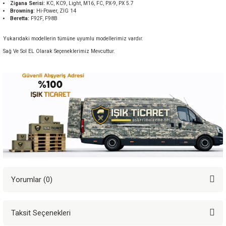
Zigana Serisi:
KC, KC9, Light, M16, FC, PX-9, PX 5.7
Browning:
Hi-Power, ZİG 14
Beretta:
F92F, F98B
Yukarıdaki modellerin tümüne uyumlu modellerimiz vardır.
Sağ Ve Sol EL Olarak Seçeneklerimiz Mevcuttur.
Yorumlar (0)
Taksit Seçenekleri
Bu ürüne ilk yorumu siz yapın!