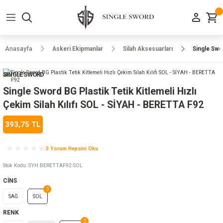
Geri Dön
Geri Dön
Geri Dön
Geri Dön
Geri Dön
Geri Dön
Geri Dön
e Ayakkabılar
h-Arma
lar
manlar
uarlar
Kamp Ürünleri
Anasayfa
Askeri Ekipmanlar
Silah Aksesuarları
Single Swor
 Parka
alar
rünleri
SINGLE SWORD
a
r
rünleri
ılar
Single Sword BG Plastik Tetik Kitlemeli Hızlı
Çekim Silah Kılıfı SOL - SİYAH - BERETTA F92
n
ları
393,75 TL
ı
- Combat
r
k
0 Yorum Hepsini Oku
Stok Kodu
:
.SYH.BERETTAF92.SOL
CİNS
ağmurluk
SAĞ
SOL
Şapka
 Kılıfı
RENK