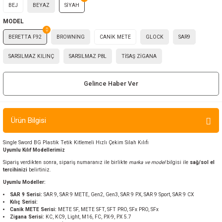
BEJ
BEYAZ
SİYAH
ır ve Çorap
MODEL
kalar
BERETTA F92
BROWNİNG
CANİK METE
GLOCK
SAR9
SARSILMAZ KILINÇ
SARSILMAZ P8L
TİSAŞ ZİGANA
a
atch
Gelince Haber Ver
meleri
er
Ürün Bilgisi
rı
Single Sword BG Plastik Tetik Kitlemeli Hızlı Çekim Silah Kılıfı
Uyumlu Kılıf Modellerimiz
er
Sipariş verdikten sonra, sipariş numaranız ile birlikte
marka ve model
bilgisi ile
sağ/sol el
tercihinizi
belirtiniz.
r
Uyumlu Modeller:
SAR 9 Serisi:
SAR 9, SAR 9 METE, Gen2, Gen3, SAR 9 PX, SAR 9 Sport, SAR 9 CX
Kılıç Serisi:
Canik METE Serisi:
METE SF, METE SFT, SFT PRO, SFx PRO, SFx
Zigana Serisi:
KC, KC9, Light, M16, FC, PX-9, PX 5.7