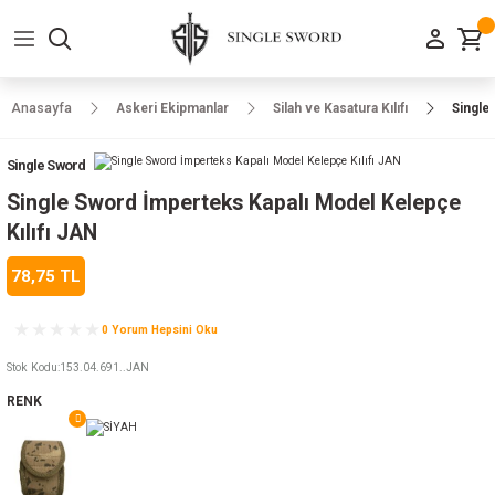
Geri Dön
Geri Dön
Geri Dön
Geri Dön
Geri Dön
Geri Dön
Geri Dön
e Ayakkabılar
h-Arma
lar
manlar
uarlar
Kamp Ürünleri
Anasayfa
Askeri Ekipmanlar
Silah ve Kasatura Kılıfı
Single
 Parka
alar
rünleri
Single Sword
a
r
rünleri
ılar
Single Sword İmperteks Kapalı Model Kelepçe
Kılıfı JAN
n
ları
78,75 TL
ı
- Combat
r
k
0 Yorum Hepsini Oku
Stok Kodu
:
153.04.691..JAN
RENK
ağmurluk
Şapka
 Kılıfı