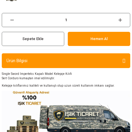
ır ve Çorap
kalar
a
atch
Sepete Ekle
Hemen Al
meleri
Ürün Bilgisi
er
Single Sword İmperteks Kapalı Model Kelepçe Kılıfı
Sert Corduro kumaştan imal edilmiştir.
rı
Kelepçe kılıflarımız kaliteli ve kullanışlı olup uzun süreli kullanım imkanı sağlar.
er
r