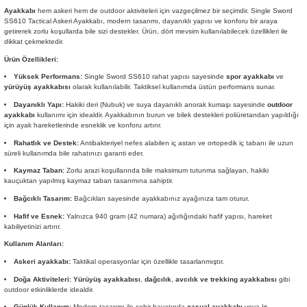
Ayakkabı
hem askeri hem de outdoor aktiviteleri için vazgeçilmez bir seçimdir. Single Sword
SS610 Tactical Askeri Ayakkabı, modern tasarımı, dayanıklı yapısı ve konforu bir araya
getirerek zorlu koşullarda bile sizi destekler. Ürün, dört mevsim kullanılabilecek özellikleri ile
dikkat çekmektedir.
Ürün Özellikleri:
Yüksek Performans:
Single Sword SS610 rahat yapısı sayesinde
spor ayakkabı
ve
yürüyüş ayakkabısı
olarak kullanılabilir. Taktiksel kullanımda üstün performans sunar.
Dayanıklı Yapı:
Hakiki deri (Nubuk) ve suya dayanıklı anorak kumaşı sayesinde
outdoor
ayakkabı
kullanımı için idealdir. Ayakkabının burun ve bilek destekleri poliüretandan yapıldığı
için ayak hareketlerinde esneklik ve konforu artırır.
Rahatlık ve Destek:
Antibakteriyel nefes alabilen iç astarı ve ortopedik iç tabanı ile uzun
süreli kullanımda bile rahatınızı garanti eder.
Kaymaz Taban:
Zorlu arazi koşullarında bile maksimum tutunma sağlayan, hakiki
kauçuktan yapılmış kaymaz taban tasarımına sahiptir.
Bağcıklı Tasarım:
Bağcıkları sayesinde ayakkabınız ayağınıza tam oturur.
Hafif ve Esnek:
Yalnızca 940 gram (42 numara) ağırlığındaki hafif yapısı, hareket
kabiliyetinizi artırır.
Kullanım Alanları:
Askeri ayakkabı:
Taktikal operasyonlar için özellikle tasarlanmıştır.
Doğa Aktiviteleri:
Yürüyüş ayakkabısı
,
dağcılık
,
avcılık ve trekking ayakkabısı
gibi
outdoor etkinliklerde idealdir.
Günlük Kullanım:
Modern tasarımı ile şehir hayatında
casual ayakkabı
veya
iş