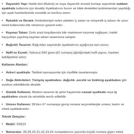
Dayanıklı Yapı:
Hakiki deri (Nubuk) ve suya dayanıklı anorak kumaşı sayesinde
outdoor
ayakkabı
kullanımı için idealdir. Ayakkabının burun ve bilek destekleri poliüretandan yapıldığı
için ayak hareketlerinde esneklik ve konforu artırır.
Rahatlık ve Destek:
Antibakteriyel nefes alabilen iç astarı ve ortopedik iç tabanı ile uzun
süreli kullanımda bile rahatınızı garanti eder.
Kaymaz Taban:
Zorlu arazi koşullarında bile maksimum tutunma sağlayan, hakiki
kauçuktan yapılmış kaymaz taban tasarımına sahiptir.
Bağcıklı Tasarım:
Bağcıkları sayesinde ayakkabınız ayağınıza tam oturur.
Hafif ve Esnek:
Yalnızca 940 gram (42 numara) ağırlığındaki hafif yapısı, hareket
kabiliyetinizi artırır.
Kullanım Alanları:
Askeri ayakkabı:
Taktikal operasyonlar için özellikle tasarlanmıştır.
Doğa Aktiviteleri:
Yürüyüş ayakkabısı
,
dağcılık
,
avcılık ve trekking ayakkabısı
gibi
outdoor etkinliklerde idealdir.
Günlük Kullanım:
Modern tasarımı ile şehir hayatında
casual ayakkabı
veya
iş
ayakkabısı
olarak da rahatlıkla tercih edilebilir.
Unisex Kullanım:
38’den 47 numaraya geniş numara seçenekleriyle unisex; kadın ve
erkek ayakkabısıdır.
Teknik Detaylar:
Model:
SS610
Numaralar:
38,39,40,41,42,43,44 numaralarının yanında büyük numara giyen erkek