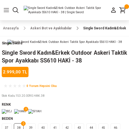
Geri Dön
Geri Dön
Geri Dön
Geri Dön
Geri Dön
Geri Dön
Geri Dön
e Ayakkabılar
h-Arma
lar
manlar
uarlar
Kamp Ürünleri
Anasayfa
Askeri Bot ve Ayakkabılar
Single Sword Kadın&Erkek O
 Parka
alar
rünleri
Single Sword
a
r
rünleri
ılar
Single Sword Kadın&Erkek Outdoor Askeri Taktik
Spor Ayakkabı SS610 HAKİ - 38
n
ları
2.999,00 TL
ı
- Combat
r
k
0 Yorum Hepsini Oku
Stok Kodu
:
153.20.0090.HAK.38
RENK
ağmurluk
BEDEN
Şapka
 Kılıfı
37
38
39
40
41
42
43
44
45
46