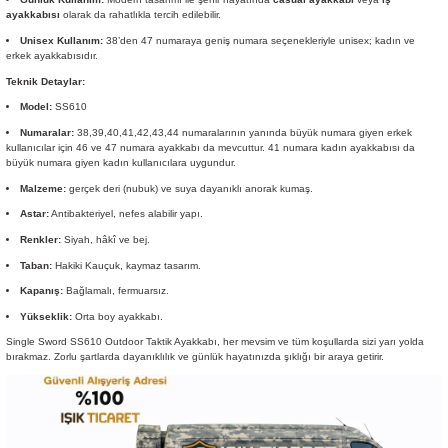
ayakkabısı
olarak da rahatlıkla tercih edilebilir.
Unisex Kullanım:
38’den 47 numaraya geniş numara seçenekleriyle unisex; kadın ve
erkek ayakkabısıdır.
Teknik Detaylar:
Model:
SS610
Numaralar:
38,39,40,41,42,43,44 numaralarının yanında büyük numara giyen erkek
kullanıcılar için 46 ve 47 numara ayakkabı da mevcuttur. 41 numara kadın ayakkabısı da
büyük numara giyen kadın kullanıcılara uygundur.
Malzeme:
gerçek deri (nubuk) ve suya dayanıklı anorak kumaş.
Astar:
Antibakteriyel, nefes alabilir yapı.
Renkler:
Siyah, hâkî ve bej.
Taban:
Hakiki Kauçuk, kaymaz tasarım.
Kapanış:
Bağlamalı, fermuarsız.
Yükseklik:
Orta boy ayakkabı.
Single Sword SS610 Outdoor Taktik Ayakkabı, her mevsim ve tüm koşullarda sizi yarı yolda
bırakmaz. Zorlu şartlarda dayanıklılık ve günlük hayatınızda şıklığı bir araya getirir.