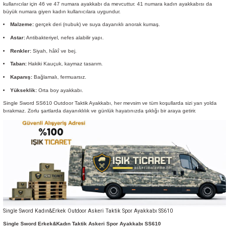
kullanıcılar için 46 ve 47 numara ayakkabı da mevcuttur. 41 numara kadın ayakkabısı da
büyük numara giyen kadın kullanıcılara uygundur.
Malzeme:
gerçek deri (nubuk) ve suya dayanıklı anorak kumaş.
Astar:
Antibakteriyel, nefes alabilir yapı.
Renkler:
Siyah, hâkî ve bej.
Taban:
Hakiki Kauçuk, kaymaz tasarım.
Kapanış:
Bağlamalı, fermuarsız.
Yükseklik:
Orta boy ayakkabı.
Single Sword SS610 Outdoor Taktik Ayakkabı, her mevsim ve tüm koşullarda sizi yarı yolda
bırakmaz. Zorlu şartlarda dayanıklılık ve günlük hayatınızda şıklığı bir araya getirir.
Single Sword Kadın&Erkek Outdoor Askeri Taktik Spor Ayakkabı SS610
Single Sword Erkek&Kadın Taktik Askeri Spor Ayakkabı SS610