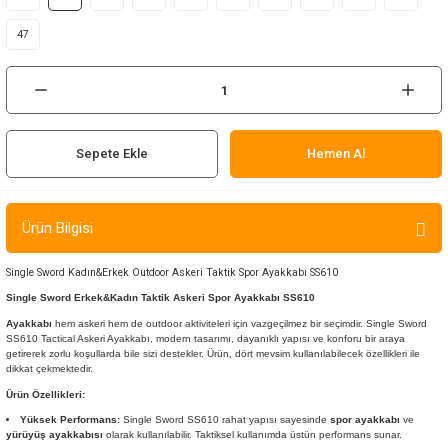
ır ve Çorap
47
kalar
a
atch
Sepete Ekle
Hemen Al
meleri
er
Ürün Bilgisi
rı
Single Sword Kadın&Erkek Outdoor Askeri Taktik Spor Ayakkabı SS610
Single Sword Erkek&Kadın Taktik Askeri Spor Ayakkabı SS610
er
Ayakkabı
hem askeri hem de outdoor aktiviteleri için vazgeçilmez bir seçimdir. Single Sword
SS610 Tactical Askeri Ayakkabı, modern tasarımı, dayanıklı yapısı ve konforu bir araya
getirerek zorlu koşullarda bile sizi destekler. Ürün, dört mevsim kullanılabilecek özellikleri ile
r
dikkat çekmektedir.
Ürün Özellikleri:
Yüksek Performans:
Single Sword SS610 rahat yapısı sayesinde
spor ayakkabı
ve
yürüyüş ayakkabısı
olarak kullanılabilir. Taktiksel kullanımda üstün performans sunar.