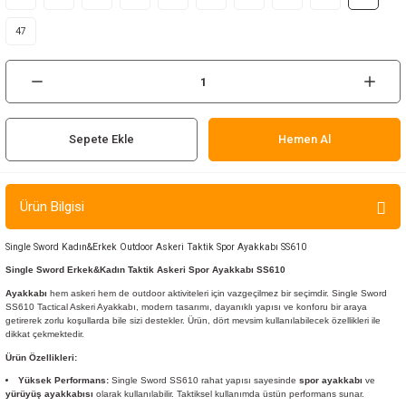
ır ve Çorap
47
kalar
a
atch
Sepete Ekle
Hemen Al
meleri
er
Ürün Bilgisi
rı
Single Sword Kadın&Erkek Outdoor Askeri Taktik Spor Ayakkabı SS610
Single Sword Erkek&Kadın Taktik Askeri Spor Ayakkabı SS610
er
Ayakkabı
hem askeri hem de outdoor aktiviteleri için vazgeçilmez bir seçimdir. Single Sword
SS610 Tactical Askeri Ayakkabı, modern tasarımı, dayanıklı yapısı ve konforu bir araya
getirerek zorlu koşullarda bile sizi destekler. Ürün, dört mevsim kullanılabilecek özellikleri ile
r
dikkat çekmektedir.
Ürün Özellikleri:
Yüksek Performans:
Single Sword SS610 rahat yapısı sayesinde
spor ayakkabı
ve
yürüyüş ayakkabısı
olarak kullanılabilir. Taktiksel kullanımda üstün performans sunar.