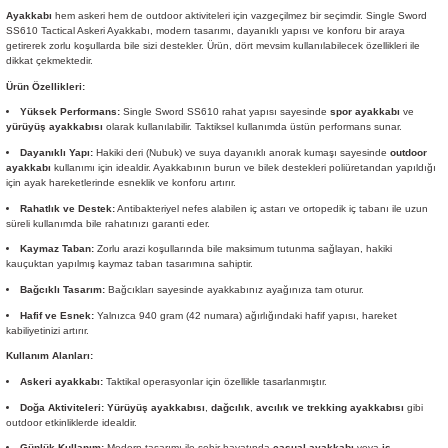
Ayakkabı
hem askeri hem de outdoor aktiviteleri için vazgeçilmez bir seçimdir. Single Sword
SS610 Tactical Askeri Ayakkabı, modern tasarımı, dayanıklı yapısı ve konforu bir araya
getirerek zorlu koşullarda bile sizi destekler. Ürün, dört mevsim kullanılabilecek özellikleri ile
dikkat çekmektedir.
Ürün Özellikleri:
Yüksek Performans:
Single Sword SS610 rahat yapısı sayesinde
spor ayakkabı
ve
yürüyüş ayakkabısı
olarak kullanılabilir. Taktiksel kullanımda üstün performans sunar.
Dayanıklı Yapı:
Hakiki deri (Nubuk) ve suya dayanıklı anorak kumaşı sayesinde
outdoor
ayakkabı
kullanımı için idealdir. Ayakkabının burun ve bilek destekleri poliüretandan yapıldığı
için ayak hareketlerinde esneklik ve konforu artırır.
Rahatlık ve Destek:
Antibakteriyel nefes alabilen iç astarı ve ortopedik iç tabanı ile uzun
süreli kullanımda bile rahatınızı garanti eder.
Kaymaz Taban:
Zorlu arazi koşullarında bile maksimum tutunma sağlayan, hakiki
kauçuktan yapılmış kaymaz taban tasarımına sahiptir.
Bağcıklı Tasarım:
Bağcıkları sayesinde ayakkabınız ayağınıza tam oturur.
Hafif ve Esnek:
Yalnızca 940 gram (42 numara) ağırlığındaki hafif yapısı, hareket
kabiliyetinizi artırır.
Kullanım Alanları:
Askeri ayakkabı:
Taktikal operasyonlar için özellikle tasarlanmıştır.
Doğa Aktiviteleri:
Yürüyüş ayakkabısı
,
dağcılık
,
avcılık ve trekking ayakkabısı
gibi
outdoor etkinliklerde idealdir.
Günlük Kullanım:
Modern tasarımı ile şehir hayatında
casual ayakkabı
veya
iş