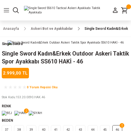
Geri Dön
Geri Dön
Geri Dön
Geri Dön
Geri Dön
Geri Dön
Geri Dön
e Ayakkabılar
h-Arma
lar
manlar
uarlar
Kamp Ürünleri
Anasayfa
Askeri Bot ve Ayakkabılar
Single Sword Kadın&Erkek O
 Parka
alar
rünleri
Single Sword
a
r
rünleri
ılar
Single Sword Kadın&Erkek Outdoor Askeri Taktik
Spor Ayakkabı SS610 HAKİ - 46
n
ları
2.999,00 TL
ı
- Combat
r
k
0 Yorum Hepsini Oku
Stok Kodu
:
153.20.0090.HAK.46
RENK
ağmurluk
BEDEN
Şapka
 Kılıfı
37
38
39
40
41
42
43
44
45
46