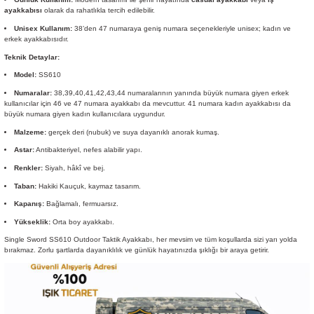
ayakkabısı
olarak da rahatlıkla tercih edilebilir.
Unisex Kullanım:
38’den 47 numaraya geniş numara seçenekleriyle unisex; kadın ve
erkek ayakkabısıdır.
Teknik Detaylar:
Model:
SS610
Numaralar:
38,39,40,41,42,43,44 numaralarının yanında büyük numara giyen erkek
kullanıcılar için 46 ve 47 numara ayakkabı da mevcuttur. 41 numara kadın ayakkabısı da
büyük numara giyen kadın kullanıcılara uygundur.
Malzeme:
gerçek deri (nubuk) ve suya dayanıklı anorak kumaş.
Astar:
Antibakteriyel, nefes alabilir yapı.
Renkler:
Siyah, hâkî ve bej.
Taban:
Hakiki Kauçuk, kaymaz tasarım.
Kapanış:
Bağlamalı, fermuarsız.
Yükseklik:
Orta boy ayakkabı.
Single Sword SS610 Outdoor Taktik Ayakkabı, her mevsim ve tüm koşullarda sizi yarı yolda
bırakmaz. Zorlu şartlarda dayanıklılık ve günlük hayatınızda şıklığı bir araya getirir.