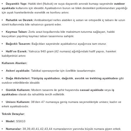
Dayanıklı Yapı:
Hakiki deri (Nubuk) ve suya dayanıklı anorak kumaşı sayesinde
outdoor
ayakkabı
kullanımı için idealdir. Ayakkabının burun ve bilek destekleri poliüretandan yapıldığı
için ayak hareketlerinde esneklik ve konforu artırır.
Rahatlık ve Destek:
Antibakteriyel nefes alabilen iç astarı ve ortopedik iç tabanı ile uzun
süreli kullanımda bile rahatınızı garanti eder.
Kaymaz Taban:
Zorlu arazi koşullarında bile maksimum tutunma sağlayan, hakiki
kauçuktan yapılmış kaymaz taban tasarımına sahiptir.
Bağcıklı Tasarım:
Bağcıkları sayesinde ayakkabınız ayağınıza tam oturur.
Hafif ve Esnek:
Yalnızca 940 gram (42 numara) ağırlığındaki hafif yapısı, hareket
kabiliyetinizi artırır.
Kullanım Alanları:
Askeri ayakkabı:
Taktikal operasyonlar için özellikle tasarlanmıştır.
Doğa Aktiviteleri:
Yürüyüş ayakkabısı
,
dağcılık
,
avcılık ve trekking ayakkabısı
gibi
outdoor etkinliklerde idealdir.
Günlük Kullanım:
Modern tasarımı ile şehir hayatında
casual ayakkabı
veya
iş
ayakkabısı
olarak da rahatlıkla tercih edilebilir.
Unisex Kullanım:
38’den 47 numaraya geniş numara seçenekleriyle unisex; kadın ve
erkek ayakkabısıdır.
Teknik Detaylar:
Model:
SS610
Numaralar:
38,39,40,41,42,43,44 numaralarının yanında büyük numara giyen erkek