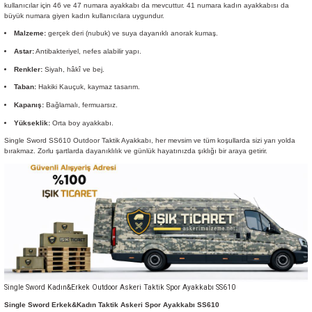
kullanıcılar için 46 ve 47 numara ayakkabı da mevcuttur. 41 numara kadın ayakkabısı da
büyük numara giyen kadın kullanıcılara uygundur.
Malzeme:
gerçek deri (nubuk) ve suya dayanıklı anorak kumaş.
Astar:
Antibakteriyel, nefes alabilir yapı.
Renkler:
Siyah, hâkî ve bej.
Taban:
Hakiki Kauçuk, kaymaz tasarım.
Kapanış:
Bağlamalı, fermuarsız.
Yükseklik:
Orta boy ayakkabı.
Single Sword SS610 Outdoor Taktik Ayakkabı, her mevsim ve tüm koşullarda sizi yarı yolda
bırakmaz. Zorlu şartlarda dayanıklılık ve günlük hayatınızda şıklığı bir araya getirir.
Single Sword Kadın&Erkek Outdoor Askeri Taktik Spor Ayakkabı SS610
Single Sword Erkek&Kadın Taktik Askeri Spor Ayakkabı SS610