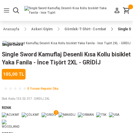
Geri Dön
Geri Dön
Geri Dön
Geri Dön
Geri Dön
Geri Dön
Geri Dön
e Ayakkabılar
h-Arma
lar
manlar
uarlar
Kamp Ürünleri
Anasayfa
Askeri Giyim
Gömlek-T-Shirt- Combat
Single Sw
 Parka
alar
rünleri
Single Sword
a
r
rünleri
ılar
Single Sword Kamuflaj Desenli Kısa Kollu bisiklet
Yaka Fanila - İnce Tişört 2XL - GRİDİJ
n
ları
105,00 TL
ı
- Combat
r
k
0 Yorum Hepsini Oku
Stok Kodu
:
153.02.017..GRİDİJ.2XL
RENK
ağmurluk
Şapka
 Kılıfı