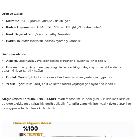
Ürün Detayları
Malzeme
: %100 pamuk, yumuşak dokulu yapı.
Beden Seçenekleri
: S, M, L, XL, XXL ve 3XL (büyük beden t-shirt).
Renk Seçenekleri
: Çeşitli Kamuflaj Desenleri
Bakım Talimatı
: Makinede hassas ayarda yıkanabilir.
Kullanım Alanları
Askeri
: Asker fanila veya tişört olarak profesyonel kullanım için idealdir.
Outdoor:
Kamp, koşu, yürüyüş, dağcılık ve avcılık gibi doğa sporu ve aktivitelerde
dayanıklılık ve rahatlık sağlar.
Günlük Giyim
: Şık bir kadın veya erkek basic tişört arayanlar için uygundur.
Yazlık Tişört
: Kısa kollu
,
hafif ve nefes alabilir yapısıyla yaz aylarında idealdir.
Single Sword Kamuflaj Erkek T-Shirt
, modern tasarımı ile hem günlük kullanımda hem de
outdoor aktivitelerde rahatlıkla tercih edilebilir. Pamuklu yapısıyla hem yazlık tişört olarak hem
de iç giyimde fanila olarak kullanılabilir.