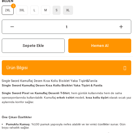
BEDEN
ır ve Çorap
2XL
3XL
L
M
S
XL
kalar
a
atch
Sepete Ekle
Hemen Al
meleri
er
Ürün Bilgisi
rı
Single Sword Kamuflaj Desen Kısa Kollu Bisiklet Yaka Tişört&Fanila
Single Sword Kamuflaj Desen Kısa Kollu Bisiklet Yaka Tişört & Fanila
Single Sword Pixel ve Kamuflaj Desenli T-Shirt
, hem günlük kullanımda hem de saha
er
operasyonlarında kullanılabilir. Kamuflaj
erkek t-shirt
modeli,
kısa kollu tişört
olarak sıcak yaz
aylarında konfor sağlar.
r
Öne Çıkan Özellikler
Pamuklu Kumaş
: %100 pamuk yapısıyla nefes alabilir ve ter emici özellikler sunar. Gün
boyu rahatlık sağlar.