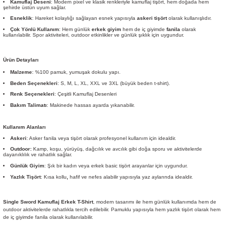
Kamuflaj Deseni
: Modern pixel ve klasik renkleriyle kamuflaj tişört, hem doğada hem
şehirde üstün uyum sağlar.
Esneklik
: Hareket kolaylığı sağlayan esnek yapısıyla
askeri tişört
olarak kullanışlıdır.
Çok Yönlü Kullanım
: Hem günlük
erkek giyim
hem de iç giyimde
fanila
olarak
kullanılabilir. Spor aktiviteleri, outdoor etkinlikler ve günlük şıklık için uygundur.
Ürün Detayları
Malzeme
: %100 pamuk, yumuşak dokulu yapı.
Beden Seçenekleri
: S, M, L, XL, XXL ve 3XL (büyük beden t-shirt).
Renk Seçenekleri
: Çeşitli Kamuflaj Desenleri
Bakım Talimatı
: Makinede hassas ayarda yıkanabilir.
Kullanım Alanları
Askeri
: Asker fanila veya tişört olarak profesyonel kullanım için idealdir.
Outdoor:
Kamp, koşu, yürüyüş, dağcılık ve avcılık gibi doğa sporu ve aktivitelerde
dayanıklılık ve rahatlık sağlar.
Günlük Giyim
: Şık bir kadın veya erkek basic tişört arayanlar için uygundur.
Yazlık Tişört
: Kısa kollu
,
hafif ve nefes alabilir yapısıyla yaz aylarında idealdir.
Single Sword Kamuflaj Erkek T-Shirt
, modern tasarımı ile hem günlük kullanımda hem de
outdoor aktivitelerde rahatlıkla tercih edilebilir. Pamuklu yapısıyla hem yazlık tişört olarak hem
de iç giyimde fanila olarak kullanılabilir.