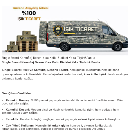
Single Sword Kamuflaj Desen Kısa Kollu Bisiklet Yaka Tişört&Fanila
Single Sword Kamuflaj Desen Kısa Kollu Bisiklet Yaka Tişört & Fanila
Single Sword Pixel ve Kamuflaj Desenli T-Shirt
, hem günlük kullanımda hem de saha
operasyonlarında kullanılabilir. Kamuflaj
erkek t-shirt
modeli,
kısa kollu tişört
olarak sıcak yaz
aylarında konfor sağlar.
Öne Çıkan Özellikler
Pamuklu Kumaş
: %100 pamuk yapısıyla nefes alabilir ve ter emici özellikler sunar. Gün
boyu rahatlık sağlar.
Kamuflaj Deseni
: Modern pixel ve klasik renkleriyle kamuflaj tişört, hem doğada hem
şehirde üstün uyum sağlar.
Esneklik
: Hareket kolaylığı sağlayan esnek yapısıyla
askeri tişört
olarak kullanışlıdır.
Çok Yönlü Kullanım
: Hem günlük
erkek giyim
hem de iç giyimde
fanila
olarak
kullanılabilir. Spor aktiviteleri, outdoor etkinlikler ve günlük şıklık için uygundur.