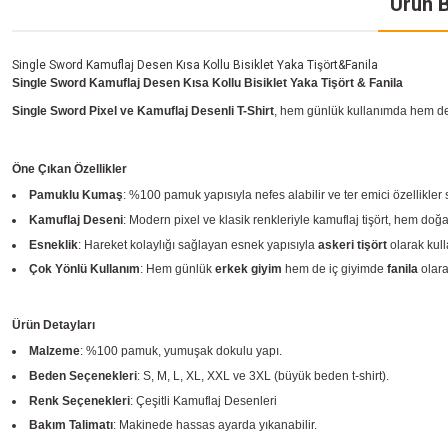
Ürün B
Single Sword Kamuflaj Desen Kısa Kollu Bisiklet Yaka Tişört&Fanila
Single Sword Kamuflaj Desen Kısa Kollu Bisiklet Yaka Tişört & Fanila
Single Sword Pixel ve Kamuflaj Desenli T-Shirt
, hem günlük kullanımda hem de 
Öne Çıkan Özellikler
Pamuklu Kumaş
: %100 pamuk yapısıyla nefes alabilir ve ter emici özellikler
Kamuflaj Deseni
: Modern pixel ve klasik renkleriyle kamuflaj tişört, hem d
Esneklik
: Hareket kolaylığı sağlayan esnek yapısıyla
askeri tişört
olarak kulla
Çok Yönlü Kullanım
: Hem günlük
erkek giyim
hem de iç giyimde
fanila
olarak
Ürün Detayları
Malzeme
: %100 pamuk, yumuşak dokulu yapı.
Beden Seçenekleri
: S, M, L, XL, XXL ve 3XL (büyük beden t-shirt).
Renk Seçenekleri
: Çeşitli Kamuflaj Desenleri
Bakım Talimatı
: Makinede hassas ayarda yıkanabilir.