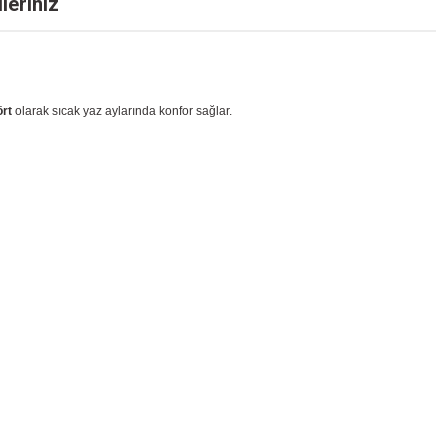
leriniz
ört
olarak sıcak yaz aylarında konfor sağlar.