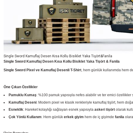
Single Sword Kamuflaj Desen Kısa Kollu Bisiklet Yaka Tişört&Fanila
Single Sword Kamuflaj Desen Kısa Kollu Bisiklet Yaka Tişört & Fanila
Single Sword Pixel ve Kamuflaj Desenli T-Shirt
, hem günlük kullanımda hem de 
Öne Çıkan Özellikler
Pamuklu Kumaş
: %100 pamuk yapısıyla nefes alabilir ve ter emici özellikler
Kamuflaj Deseni
: Modern pixel ve klasik renkleriyle kamuflaj tişört, hem d
Esneklik
: Hareket kolaylığı sağlayan esnek yapısıyla
askeri tişört
olarak kulla
Çok Yönlü Kullanım
: Hem günlük
erkek giyim
hem de iç giyimde
fanila
olarak