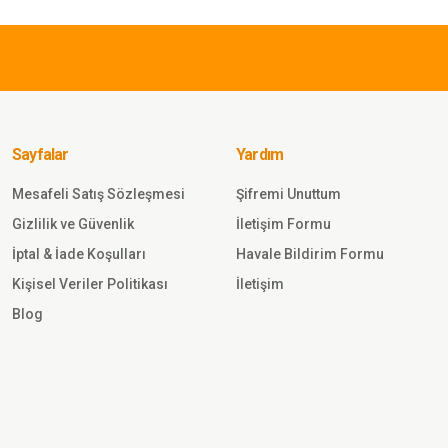
262,50 TL
Single Sword
Sword
Cırtlı Asker
Fanila
%100
Sayfalar
Yardım
Sepete
Pamuk
Ekle
Single
Mesafeli Satış Sözleşmesi
Şifremi Unuttum
Gönder
Gizlilik ve Güvenlik
İletişim Formu
472,50 TL
İptal & İade Koşulları
Havale Bildirim Formu
Kişisel Veriler Politikası
İletişim
Single Sword
Blog
Yaka
Single
RENGİ
Sword SS
Kısa Kol
Combat
Sepete
Tişört HAKİ
Ekle