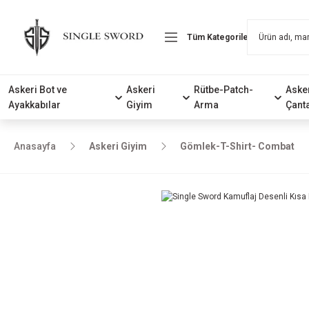
Askeri Bot ve
Askeri
Rütbe-Patch-
Aske
Ayakkabılar
Giyim
Arma
Çant
Anasayfa
Askeri Giyim
Gömlek-T-Shirt- Combat