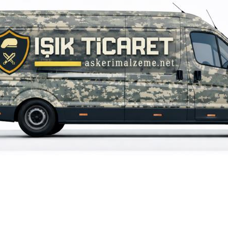
iz gördüğünüz noktaları öneri formunu kullanarak tarafımıza iletebilirsiniz.
Bu ürüne ilk yorumu siz yapın!
Yorum Yaz