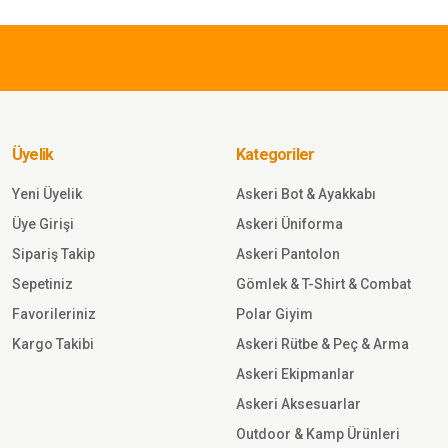
283,50 TL
Ürün bilgilerinde hatalar bulunuyor.
Ürün fiyatı diğer sitelerden daha pahalı.
Single Sword
Bu ürüne benzer farklı alternatifler olmalı.
Single Sword Uzun
Kol Microfiber T-
Shirt - Tişört HAKİ
Üyelik
Kategoriler
Sepete Ekle
Yeni Üyelik
Askeri Bot & Ayakkabı
Üye Girişi
Askeri Üniforma
525,00 TL
Sipariş Takip
Askeri Pantolon
Sepetiniz
Gömlek & T-Shirt & Combat
Single Sword
Favorileriniz
Polar Giyim
Single Sword Regular Fit Polo 
Kısa Kollu Erkek Tişört KAHVE
Kargo Takibi
Askeri Rütbe & Peç & Arma
Askeri Ekipmanlar
Sepete Ekle
Askeri Aksesuarlar
Outdoor & Kamp Ürünleri