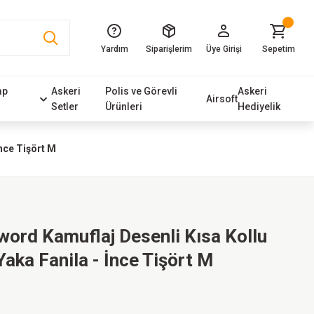
Yardım
Siparişlerim
Üye Girişi
Sepetim
mp
Askeri
Polis ve Görevli
Askeri
Airsoft
Setler
Ürünleri
Hediyelik
İnce Tişört M
word Kamuflaj Desenli Kısa Kollu
 Yaka Fanila - İnce Tişört M