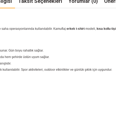
ilgisi
Taksit Seçenekleri
Yorumlar (0)
Öneri
saha operasyonlarında kullanılabilir. Kamuflaj
erkek t-shirt
modeli,
kısa kollu tiş
 sunar. Gün boyu rahatlık sağlar.
oğada hem şehirde üstün uyum sağlar.
nışlıdır.
 kullanılabilir. Spor aktiviteleri, outdoor etkinlikler ve günlük şıklık için uygundur.