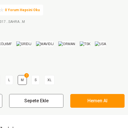
0 Yorum Hepsini Oku
017...SAHRA...M
L
M
S
XL
Sepete Ekle
Hemen Al