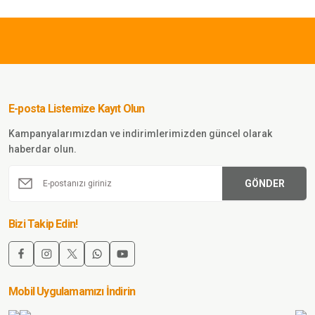
800,00 TL
SINGLE SWORD
Single Sword SS Yakasıız Kısa Kol
Tişört – LACOS Kumaş KAHVERENGİ
E-posta Listemize Kayıt Olun
Sepete Ekle
Kampanyalarımızdan ve indirimlerimizden güncel olarak
haberdar olun.
900,00 TL
GÖNDER
SINGLE SWORD
Single Sword SS Yakasıız
Bizi Takip Edin!
Uzun Kol Tişört LACOS
Kumaş K.BEJ
Sepete Ekle
Mobil Uygulamamızı İndirin