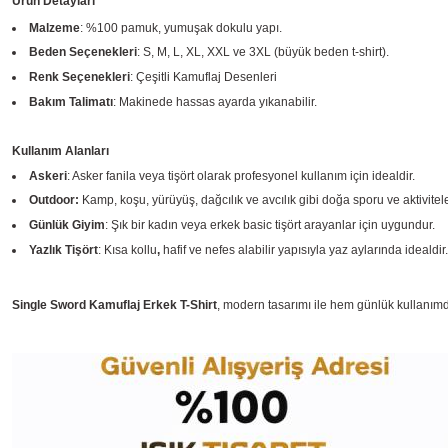
Ürün Detayları
Malzeme
: %100 pamuk, yumuşak dokulu yapı.
Beden Seçenekleri
: S, M, L, XL, XXL ve 3XL (büyük beden t-shirt).
Renk Seçenekleri
: Çeşitli Kamuflaj Desenleri
Bakım Talimatı
: Makinede hassas ayarda yıkanabilir.
Kullanım Alanları
Askeri
: Asker fanila veya tişört olarak profesyonel kullanım için idealdir.
Outdoor:
Kamp, koşu, yürüyüş, dağcılık ve avcılık gibi doğa sporu ve aktivitele
Günlük Giyim
: Şık bir kadın veya erkek basic tişört arayanlar için uygundur.
Yazlık Tişört
: Kısa kollu
,
hafif ve nefes alabilir yapısıyla yaz aylarında idealdir.
Single Sword Kamuflaj Erkek T-Shirt
, modern tasarımı ile hem günlük kullanımda 