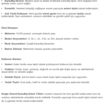
Kamuflaj Deseni
: Modern pixel ve klasik renkleriyle kamuflaj tişört, hem doğada hem
şehirde üstün uyum sağlar.
Esneklik
: Hareket kolaylığı sağlayan esnek yapısıyla
askeri tişört
olarak kullanışlıdır.
Çok Yönlü Kullanım
: Hem günlük
erkek giyim
hem de iç giyimde
fanila
olarak
kullanılabilir. Spor aktiviteleri, outdoor etkinlikler ve günlük şıklık için uygundur.
Ürün Detayları
Malzeme
: %100 pamuk, yumuşak dokulu yapı.
Beden Seçenekleri
: S, M, L, XL, XXL ve 3XL (büyük beden t-shirt).
Renk Seçenekleri
: Çeşitli Kamuflaj Desenleri
Bakım Talimatı
: Makinede hassas ayarda yıkanabilir.
Kullanım Alanları
Askeri
: Asker fanila veya tişört olarak profesyonel kullanım için idealdir.
Outdoor:
Kamp, koşu, yürüyüş, dağcılık ve avcılık gibi doğa sporu ve aktivitelerde
dayanıklılık ve rahatlık sağlar.
Günlük Giyim
: Şık bir kadın veya erkek basic tişört arayanlar için uygundur.
Yazlık Tişört
: Kısa kollu
,
hafif ve nefes alabilir yapısıyla yaz aylarında idealdir.
Single Sword Kamuflaj Erkek T-Shirt
, modern tasarımı ile hem günlük kullanımda hem de
outdoor aktivitelerde rahatlıkla tercih edilebilir. Pamuklu yapısıyla hem yazlık tişört olarak hem
de iç giyimde fanila olarak kullanılabilir.