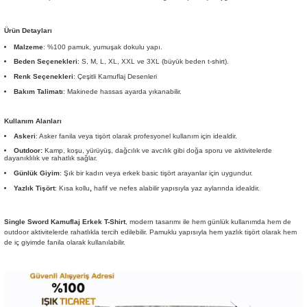
Ürün Detayları
Malzeme
: %100 pamuk, yumuşak dokulu yapı.
Beden Seçenekleri
: S, M, L, XL, XXL ve 3XL (büyük beden t-shirt).
Renk Seçenekleri
: Çeşitli Kamuflaj Desenleri
Bakım Talimatı
: Makinede hassas ayarda yıkanabilir.
Kullanım Alanları
Askeri
: Asker fanila veya tişört olarak profesyonel kullanım için idealdir.
Outdoor:
Kamp, koşu, yürüyüş, dağcılık ve avcılık gibi doğa sporu ve aktivitelerde
dayanıklılık ve rahatlık sağlar.
Günlük Giyim
: Şık bir kadın veya erkek basic tişört arayanlar için uygundur.
Yazlık Tişört
: Kısa kollu
,
hafif ve nefes alabilir yapısıyla yaz aylarında idealdir.
Single Sword Kamuflaj Erkek T-Shirt
, modern tasarımı ile hem günlük kullanımda hem de
outdoor aktivitelerde rahatlıkla tercih edilebilir. Pamuklu yapısıyla hem yazlık tişört olarak hem
de iç giyimde fanila olarak kullanılabilir.