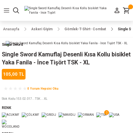
Geri Dön
Geri Dön
Geri Dön
Geri Dön
Geri Dön
Geri Dön
Geri Dön
e Ayakkabılar
h-Arma
lar
manlar
uarlar
Kamp Ürünleri
Anasayfa
Askeri Giyim
Gömlek-T-Shirt- Combat
Single Sw
 Parka
alar
rünleri
Single Sword
a
r
rünleri
ılar
Single Sword Kamuflaj Desenli Kısa Kollu bisiklet
Yaka Fanila - İnce Tişört TSK - XL
n
ları
105,00 TL
ı
- Combat
r
k
0 Yorum Hepsini Oku
Stok Kodu
:
153.02.017...TSK....XL
RENK
ağmurluk
Şapka
 Kılıfı