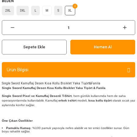
BEDEN
ır ve Çorap
2XL
3XL
L
M
S
XL
kalar
a
atch
Sepete Ekle
Hemen Al
meleri
er
Ürün Bilgisi
rı
Single Sword Kamuflaj Desen Kısa Kollu Bisiklet Yaka Tişört&Fanila
Single Sword Kamuflaj Desen Kısa Kollu Bisiklet Yaka Tişört & Fanila
Single Sword Pixel ve Kamuflaj Desenli T-Shirt
, hem günlük kullanımda hem de saha
er
operasyonlarında kullanılabilir. Kamuflaj
erkek t-shirt
modeli,
kısa kollu tişört
olarak sıcak yaz
aylarında konfor sağlar.
r
Öne Çıkan Özellikler
Pamuklu Kumaş
: %100 pamuk yapısıyla nefes alabilir ve ter emici özellikler sunar. Gün
boyu rahatlık sağlar.