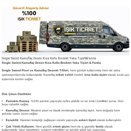
Single Sword Kamuflaj Desen Kısa Kollu Bisiklet Yaka Tişört&Fanila
Single Sword Kamuflaj Desen Kısa Kollu Bisiklet Yaka Tişört & Fanila
Single Sword Pixel ve Kamuflaj Desenli T-Shirt
, hem günlük kullanımda hem de saha
operasyonlarında kullanılabilir. Kamuflaj
erkek t-shirt
modeli,
kısa kollu tişört
olarak sıcak yaz
aylarında konfor sağlar.
Öne Çıkan Özellikler
Pamuklu Kumaş
: %100 pamuk yapısıyla nefes alabilir ve ter emici özellikler sunar. Gün
boyu rahatlık sağlar.
Kamuflaj Deseni
: Modern pixel ve klasik renkleriyle kamuflaj tişört, hem doğada hem
şehirde üstün uyum sağlar.
Esneklik
: Hareket kolaylığı sağlayan esnek yapısıyla
askeri tişört
olarak kullanışlıdır.
Çok Yönlü Kullanım
: Hem günlük
erkek giyim
hem de iç giyimde
fanila
olarak
kullanılabilir. Spor aktiviteleri, outdoor etkinlikler ve günlük şıklık için uygundur.