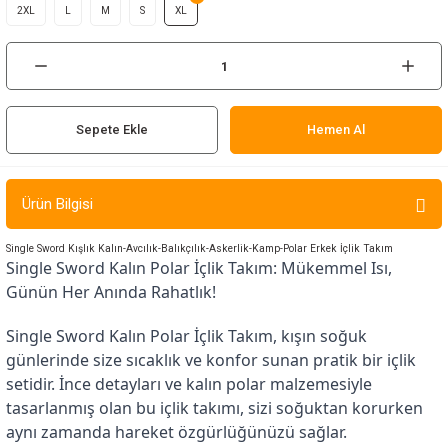
2XL
L
M
S
XL
ır ve Çorap
kalar
a
atch
Sepete Ekle
Hemen Al
meleri
Ürün Bilgisi
er
Single Sword Kışlık Kalın-Avcılık-Balıkçılık-Askerlik-Kamp-Polar Erkek İçlik Takım
Single Sword Kalın Polar İçlik Takım: Mükemmel Isı, 
rı
Günün Her Anında Rahatlık!
er
Single Sword Kalın Polar İçlik Takım, kışın soğuk 
günlerinde size sıcaklık ve konfor sunan pratik bir içlik 
r
setidir. İnce detayları ve kalın polar malzemesiyle 
tasarlanmış olan bu içlik takımı, sizi soğuktan korurken 
aynı zamanda hareket özgürlüğünüzü sağlar.