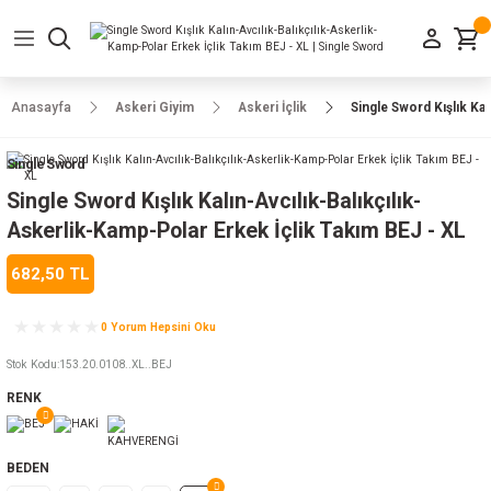
Geri Dön
Geri Dön
Geri Dön
Geri Dön
Geri Dön
Geri Dön
Geri Dön
e Ayakkabılar
h-Arma
lar
manlar
uarlar
Kamp Ürünleri
Anasayfa
Askeri Giyim
Askeri İçlik
Single Sword Kışlık Ka
 Parka
alar
rünleri
Single Sword
a
r
rünleri
ılar
Single Sword Kışlık Kalın-Avcılık-Balıkçılık-
Askerlik-Kamp-Polar Erkek İçlik Takım BEJ - XL
n
ları
682,50 TL
ı
- Combat
r
k
0 Yorum Hepsini Oku
Stok Kodu
:
153.20.0108..XL..BEJ
RENK
ağmurluk
Şapka
 Kılıfı
BEDEN