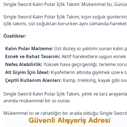
Single Sword Kalın Polar İçlik Takım: Mükemmel Isı, Günü
Single Sword Kalın Polar İçlik Takım, kışın soğuk günlerinde
içlik takımı, sizi soğuktan korurken aynı zamanda hareke
Özellikler:
Kalın Polar Malzeme:
 Üst düzey ısı yalıtımı sunan kalın
Esnek ve Rahat Tasarım:
 Aktif hareketlere uygun esnek 
Nefes Alabilirlik:
 Yüksek hava geçirgenliği, terleme sor
Alt Giyim İçin İdeal:
 Kıyafetlerin altında giyilmek üzere 
Çeşitli Kullanım Alanları:
 Kamp, trekking, kayak gibi out
Single Sword Kalın Polar İçlik Takım, şıklık ve tarz arayanlar
anında mükemmel bir ısı sunar.
Mükemmel ısı ve rahatlığın bir arada olduğu Single Sword K