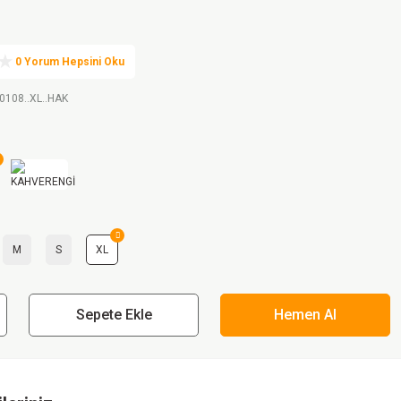
0 Yorum Hepsini Oku
0108..XL..HAK
M
S
XL
Sepete Ekle
Hemen Al