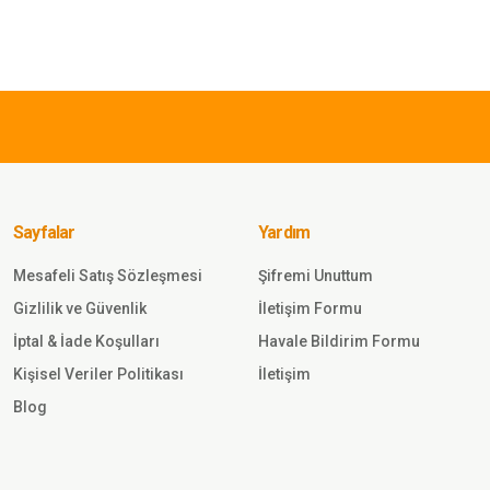
Yorum Yaz
315,00 TL
63
Single Sword
Sin
Single Sword
Sin
Şardonlu
Erk
Termal İçlik
Ter
Takımı - Bej
Tak
Sayfalar
Yardım
Sepete
Ekle
Mesafeli Satış Sözleşmesi
Şifremi Unuttum
Gönder
Gizlilik ve Güvenlik
İletişim Formu
1.008,00 TL
İptal & İade Koşulları
Havale Bildirim Formu
Kişisel Veriler Politikası
İletişim
Single Sword
Blog
HZT4008 Active Termal Yetişkin İçlik
Seti -10 Derece Thermoform KUM