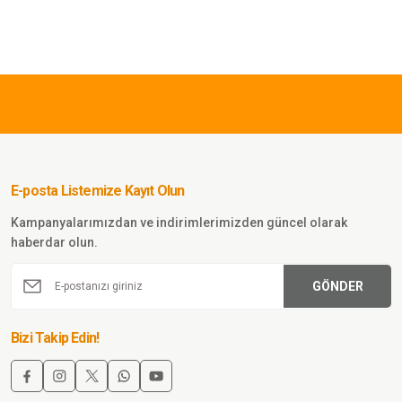
0,00 TL
gle Sword
gle Sword
ek&Kadın
mal İçlik
ımı HAKİ
E-posta Listemize Kayıt Olun
Sepete Ekle
Kampanyalarımızdan ve indirimlerimizden güncel olarak
haberdar olun.
GÖNDER
Bizi Takip Edin!