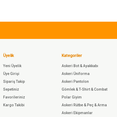
Ürün resmi kalitesiz, bozuk veya görüntülenemiyor.
Ürün açıklamasında eksik bilgiler bulunuyor.
315,00
TL
Ürün bilgilerinde hatalar bulunuyor.
Ürün fiyatı diğer sitelerden daha pahalı.
Single
Bu ürüne benzer farklı alternatifler olmalı.
Sword
Kota
Thermal
Body Üst
İçlik SİYAH
Üyelik
Kategoriler
Sepete
Ekle
Yeni Üyelik
Askeri Bot & Ayakkabı
Üye Girişi
Askeri Üniforma
945,00 TL
Sipariş Takip
Askeri Pantolon
Sepetiniz
Gömlek & T-Shirt & Combat
Single Sword
Favorileriniz
Polar Giyim
Thermoform
HZT12011 Army
Kargo Takibi
Askeri Rütbe & Peç & Arma
Termal İçlik Set
Askeri Ekipmanlar
ANTRASİT