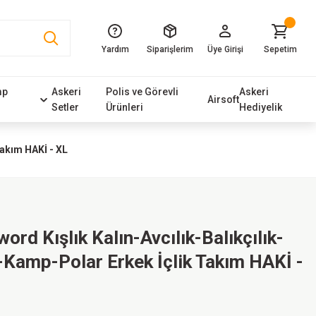
Yardım
Siparişlerim
Üye Girişi
Sepetim
mp
Askeri
Polis ve Görevli
Askeri
Airsoft
Setler
Ürünleri
Hediyelik
Takım HAKİ - XL
word Kışlık Kalın-Avcılık-Balıkçılık-
-Kamp-Polar Erkek İçlik Takım HAKİ -