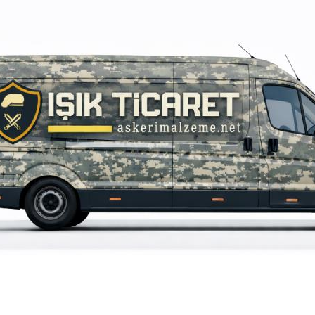
iz gördüğünüz noktaları öneri formunu kullanarak tarafımıza iletebilirsiniz.
Bu ürüne ilk yorumu siz yapın!