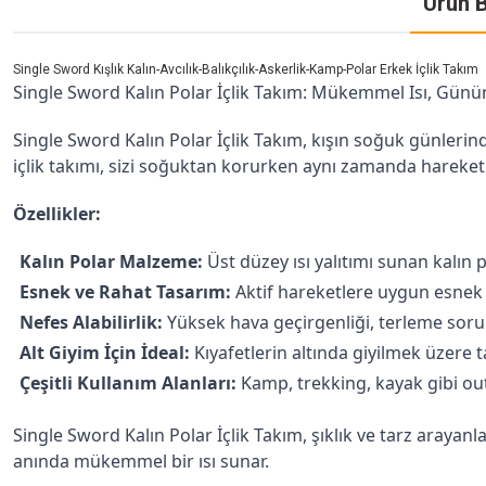
Ürün B
Single Sword Kışlık Kalın-Avcılık-Balıkçılık-Askerlik-Kamp-Polar Erkek İçlik Takım
Single Sword Kalın Polar İçlik Takım: Mükemmel Isı, Günü
Single Sword Kalın Polar İçlik Takım, kışın soğuk günlerinde
içlik takımı, sizi soğuktan korurken aynı zamanda hareke
Özellikler:
Kalın Polar Malzeme:
 Üst düzey ısı yalıtımı sunan kalın
Esnek ve Rahat Tasarım:
 Aktif hareketlere uygun esnek 
Nefes Alabilirlik:
 Yüksek hava geçirgenliği, terleme sor
Alt Giyim İçin İdeal:
 Kıyafetlerin altında giyilmek üzere 
Çeşitli Kullanım Alanları:
 Kamp, trekking, kayak gibi out
Single Sword Kalın Polar İçlik Takım, şıklık ve tarz arayanlar
anında mükemmel bir ısı sunar.