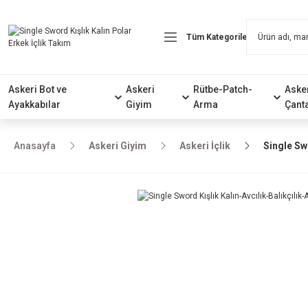
Askeri Bot ve
Askeri
Rütbe-Patch-
Aske
Ayakkabılar
Giyim
Arma
Çant
Anasayfa
Askeri Giyim
Askeri İçlik
Single Sw