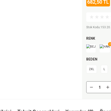
682,50 TL
Stok Kodu
:
153.20.
RENK
BEDEN
2XL
L