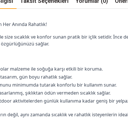
ilgisi
Taksit Seçenekleri
Yorumlar (0)
Öneri
n Her Anında Rahatlık!
 size sıcaklık ve konfor sunan pratik bir içlik setidir. İnce 
t özgürlüğünüzü sağlar.
 polar malzeme ile soğuğa karşı etkili bir koruma.
tasarım, gün boyu rahatlık sağlar.
ununu minimumda tutarak konforlu bir kullanım sunar.
tasarlanmış, şıklıktan ödün vermeden sıcaklık sağlar.
door aktivitelerden günlük kullanıma kadar geniş bir yelpaze
ın değil, aynı zamanda sıcaklık ve rahatlık isteyenlerin ideal t