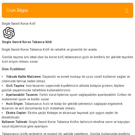
ır ve Çorap
Ürün Bilgisi
kalar
Single Sword Korse Kılıf
a
atch
Single Sword Korse Tabanca Kılıfı
Single Sword Korse Tabanca Kılıfı ile rahatlık ve güvenlik bir arada.
meleri
Günlük taşıma için ideal olan bu korse kılıf, tabancanızı gizli ve konforlu bir şekilde taşırken
hızlı erişim imkanı sunar.
er
Ürün Özellikleri:
Yüksek Kalite Malzeme:
Dayanıklı ve esnek kumaşı ile uzun süreli kullanım sağlar ve
rı
cildinizde tahrişe neden olmaz.
Gizli Taşıma:
İnce tasarımı sayesinde kıyafetinizin altında kolayca gizlenir, böylece
günlük yaşamınızda rahatlıkla kullanabilirsiniz.
Ayarlanabilir Tasarım:
Farklı vücut tiplerine uyum sağlayabilen ayarlanabilir Cırtları ile
er
mükemmel uyum ve konfor sunar.
Hızlı Erişim:
Tabancanızı hızlı ve kolay bir şekilde çekmenizi sağlayan ergonomik
tasarımı ile acil durumlarda hızlı müdahale imkanı.
r
Ekstra Cepler:
Ekstra şarjör Kelepçe ve aksesuar taşımak için uygun cepler ile
donatılmıştır.
Kullanım Talimatı:
Single Sword Korse Tabanca Kılıfını belinizin etrafına sarın ve kayışları
vücut ölçülerinize göre ayarlayın.
Tabancanızı kılıfa yerleştirin ve güvenli bir şekilde sabitleyin. Günlük kullanımda konforlu