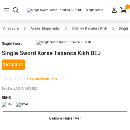
Geri Dön
Geri Dön
Geri Dön
Geri Dön
Geri Dön
Geri Dön
Geri Dön
e Ayakkabılar
h-Arma
lar
manlar
uarlar
Kamp Ürünleri
Anasayfa
Askeri Ekipmanlar
Silah ve Kasatura Kılıfı
Single
 Parka
alar
rünleri
Single Sword
a
r
rünleri
ılar
Single Sword Korse Tabanca Kılıfı BEJ
252,00 TL
n
ları
0 Yorum Hepsini Oku
ı
- Combat
r
k
Stok Kodu
:
153.04.633.BEJ
RENK
ağmurluk
Gelince Haber Ver
Şapka
 Kılıfı