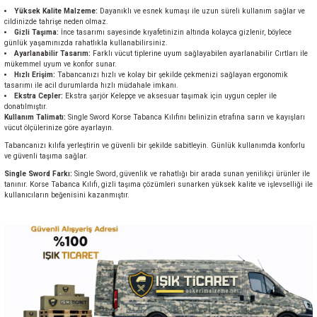
Yüksek Kalite Malzeme:
Dayanıklı ve esnek kumaşı ile uzun süreli kullanım sağlar ve
cildinizde tahrişe neden olmaz.
Gizli Taşıma:
İnce tasarımı sayesinde kıyafetinizin altında kolayca gizlenir, böylece
günlük yaşamınızda rahatlıkla kullanabilirsiniz.
Ayarlanabilir Tasarım:
Farklı vücut tiplerine uyum sağlayabilen ayarlanabilir Cırtları ile
mükemmel uyum ve konfor sunar.
Hızlı Erişim:
Tabancanızı hızlı ve kolay bir şekilde çekmenizi sağlayan ergonomik
tasarımı ile acil durumlarda hızlı müdahale imkanı.
Ekstra Cepler:
Ekstra şarjör Kelepçe ve aksesuar taşımak için uygun cepler ile
donatılmıştır.
Kullanım Talimatı:
Single Sword Korse Tabanca Kılıfını belinizin etrafına sarın ve kayışları
vücut ölçülerinize göre ayarlayın.
Tabancanızı kılıfa yerleştirin ve güvenli bir şekilde sabitleyin. Günlük kullanımda konforlu
ve güvenli taşıma sağlar.
Single Sword Farkı:
Single Sword, güvenlik ve rahatlığı bir arada sunan yenilikçi ürünler ile
tanınır. Korse Tabanca Kılıfı, gizli taşıma çözümleri sunarken yüksek kalite ve işlevselliği ile
kullanıcıların beğenisini kazanmıştır.