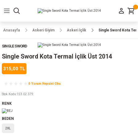
Geri Dön
Geri Dön
Geri Dön
Geri Dön
Geri Dön
Geri Dön
Geri Dön
e Ayakkabılar
h-Arma
lar
manlar
uarlar
Kamp Ürünleri
Anasayfa
Askeri Giyim
Askeri İçlik
Single Sword Kota Term
 Parka
alar
rünleri
SINGLE SWORD
a
r
rünleri
ılar
Single Sword Kota Termal İçlik Üst 2014
315,00 TL
n
ları
0 Yorum Hepsini Oku
ı
- Combat
r
k
Stok Kodu
:
153.02.379
RENK
ağmurluk
BEDEN
2XL
Şapka
 Kılıfı