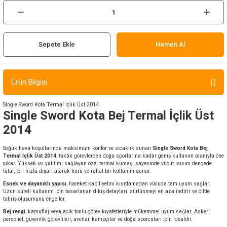
ır ve Çorap
kalar
Sepete Ekle
Hemen Al
a
atch
Ürün Bilgisi
meleri
Single Sword Kota Termal İçlik Üst 2014
er
Single Sword Kota Bej Termal İçlik Üst
2014
rı
Soğuk hava koşullarında maksimum konfor ve sıcaklık sunan
Single Sword Kota Bej
Termal İçlik Üst 2014
, taktik görevlerden doğa sporlarına kadar geniş kullanım alanıyla öne
er
çıkar. Yüksek ısı yalıtımı sağlayan özel termal kumaşı sayesinde vücut ısısını dengede
tutar, teri hızla dışarı atarak kuru ve rahat bir kullanım sunar.
Esnek ve dayanıklı yapısı
, hareket kabiliyetini kısıtlamadan vücuda tam uyum sağlar.
r
Uzun süreli kullanım için tasarlanan dikiş detayları, sürtünmeyi en aza indirir ve ciltte
tahriş oluşumunu engeller.
Bej rengi
, kamuflaj veya açık tonlu görev kıyafetleriyle mükemmel uyum sağlar. Askeri
personel, güvenlik görevlileri, avcılar, kampçılar ve doğa sporcuları için idealdir.