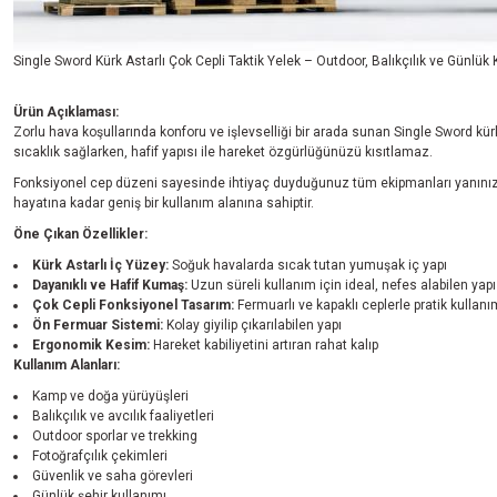
Single Sword Kürk Astarlı Çok Cepli Taktik Yelek – Outdoor, Balıkçılık ve Günlü
Ürün Açıklaması:
Zorlu hava koşullarında konforu ve işlevselliği bir arada sunan Single Sword kü
sıcaklık sağlarken, hafif yapısı ile hareket özgürlüğünüzü kısıtlamaz.
Fonksiyonel cep düzeni sayesinde ihtiyaç duyduğunuz tüm ekipmanları yanınızd
hayatına kadar geniş bir kullanım alanına sahiptir.
Öne Çıkan Özellikler:
Kürk Astarlı İç Yüzey:
Soğuk havalarda sıcak tutan yumuşak iç yapı
Dayanıklı ve Hafif Kumaş:
Uzun süreli kullanım için ideal, nefes alabilen yapı
Çok Cepli Fonksiyonel Tasarım:
Fermuarlı ve kapaklı ceplerle pratik kullanı
Ön Fermuar Sistemi:
Kolay giyilip çıkarılabilen yapı
Ergonomik Kesim:
Hareket kabiliyetini artıran rahat kalıp
Kullanım Alanları:
Kamp ve doğa yürüyüşleri
Balıkçılık ve avcılık faaliyetleri
Outdoor sporlar ve trekking
Fotoğrafçılık çekimleri
Güvenlik ve saha görevleri
Günlük şehir kullanımı