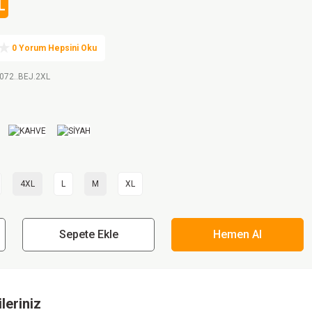
L
0 Yorum Hepsini Oku
072..BEJ.2XL
4XL
L
M
XL
Sepete Ekle
Hemen Al
leriniz