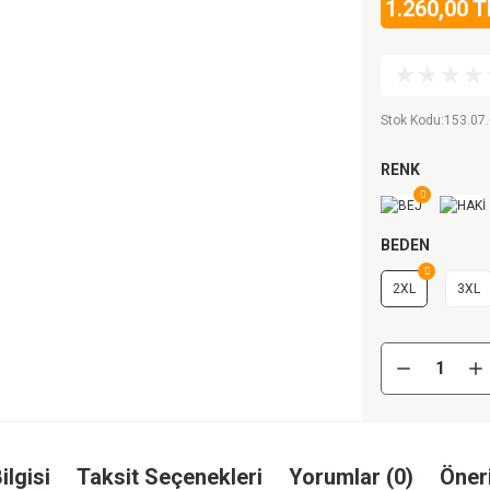
1.260,00 T
Stok Kodu
:
153.07.
RENK
BEDEN
2XL
3XL
ilgisi
Taksit Seçenekleri
Yorumlar (0)
Öneri