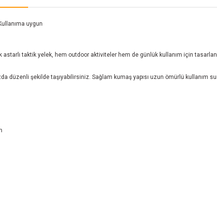
k Kullanıma uygun
rk astarlı taktik yelek, hem outdoor aktiviteler hem de günlük kullanım için tasar
a düzenli şekilde taşıyabilirsiniz. Sağlam kumaş yapısı uzun ömürlü kullanım sun
m