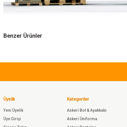
Bu ürünün fiyat bilgisi, resim, ürün açıklamalarında ve diğer konularda yeters
Görüş ve önerileriniz için teşekkür ederiz.
Benzer Ürünler
Ürün resmi kalitesiz, bozuk veya görüntülenemiyor.
Ürün açıklamasında eksik bilgiler bulunuyor.
2.205,00 TL
Ürün bilgilerinde hatalar bulunuyor.
Ürün fiyatı diğer sitelerden daha pahalı.
SINGLE SWORD
Bu ürüne benzer farklı alternatifler olmalı.
Single Sword Softshell Su Geçi
Polarlı Salopet Pantolon MULT
Üyelik
Kategoriler
Sepete Ekle
Yeni Üyelik
Askeri Bot & Ayakkabı
Üye Girişi
Askeri Üniforma