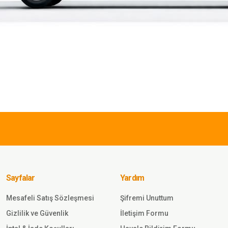
iz gördüğünüz noktaları öneri formunu kullanarak tarafımıza iletebilirsiniz.
Bu ürüne ilk yorumu siz yapın!
Yorum Yaz
rmez İçi
İCAM
Sayfalar
Yardım
Mesafeli Satış Sözleşmesi
Şifremi Unuttum
Gönder
Gizlilik ve Güvenlik
İletişim Formu