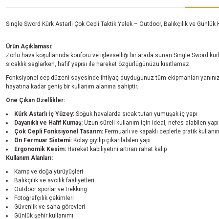
Single Sword Kürk Astarlı Çok Cepli Taktik Yelek – Outdoor, Balıkçılık ve Günlü
Ürün Açıklaması:
Zorlu hava koşullarında konforu ve işlevselliği bir arada sunan Single Sword kü
sıcaklık sağlarken, hafif yapısı ile hareket özgürlüğünüzü kısıtlamaz.
Fonksiyonel cep düzeni sayesinde ihtiyaç duyduğunuz tüm ekipmanları yanınızd
hayatına kadar geniş bir kullanım alanına sahiptir.
Öne Çıkan Özellikler:
Kürk Astarlı İç Yüzey:
Soğuk havalarda sıcak tutan yumuşak iç yapı
Dayanıklı ve Hafif Kumaş:
Uzun süreli kullanım için ideal, nefes alabilen yapı
Çok Cepli Fonksiyonel Tasarım:
Fermuarlı ve kapaklı ceplerle pratik kullanı
Ön Fermuar Sistemi:
Kolay giyilip çıkarılabilen yapı
Ergonomik Kesim:
Hareket kabiliyetini artıran rahat kalıp
Kullanım Alanları:
Kamp ve doğa yürüyüşleri
Balıkçılık ve avcılık faaliyetleri
Outdoor sporlar ve trekking
Fotoğrafçılık çekimleri
Güvenlik ve saha görevleri
Günlük şehir kullanımı