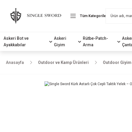
Askeri Bot ve
Askeri
Rütbe-Patch-
Aske
Ayakkabılar
Giyim
Arma
Çant
Anasayfa
Outdoor ve Kamp Ürünleri
Outdoor Giyim 