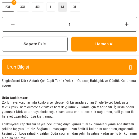
ır ve Çorap
2XL
3XL
4XL
L
M
XL
kalar
a
atch
Sepete Ekle
Hemen Al
meleri
Ürün Bilgisi
er
Single Sword Kürk Astarlı Çok Cepli Taktik Yelek – Outdoor, Balıkçılık ve Günlük Kullanıma
rı
uygun
er
Ürün Açıklaması:
Zorlu hava koşullarında konforu ve işlevselliği bir arada sunan Single Sword kürk astarlı
taktik yelek, hem outdoor aktiviteler hem de günlük kullanım için tasarlandı. İç kısmındaki
yumuşak kürk astar sayesinde soğuk havalarda ekstra sıcaklık sağlarken, hafif yapısı ile
r
hareket özgürlüğünüzü kısıtlamaz.
Fonksiyonel cep düzeni sayesinde ihtiyaç duyduğunuz tüm ekipmanları yanınızda düzenli
şekilde taşıyabilirsiniz. Sağlam kumaş yapısı uzun ömürlü kullanım sunarken, ergonomik
kesimi gün boyu rahatlık sağlar. Doğa sporlarından şehir hayatına kadar geniş bir kullanım
alanına sahiptir.