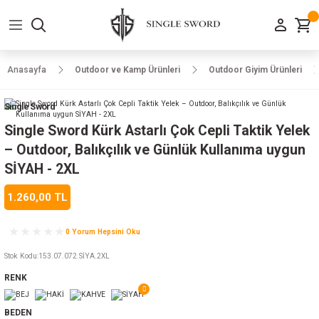
Geri Dön
Geri Dön
Geri Dön
Geri Dön
Geri Dön
Geri Dön
Geri Dön
e Ayakkabılar
h-Arma
lar
manlar
uarlar
Kamp Ürünleri
Anasayfa
Outdoor ve Kamp Ürünleri
Outdoor Giyim Ürünleri
 Parka
alar
rünleri
Single Sword
a
r
rünleri
ılar
Single Sword Kürk Astarlı Çok Cepli Taktik Yelek
– Outdoor, Balıkçılık ve Günlük Kullanıma uygun
n
ları
SİYAH - 2XL
1.260,00 TL
ı
- Combat
r
k
0 Yorum Hepsini Oku
Stok Kodu
:
153.07.072.SİYA.2XL
ağmurluk
RENK
Şapka
 Kılıfı
BEDEN