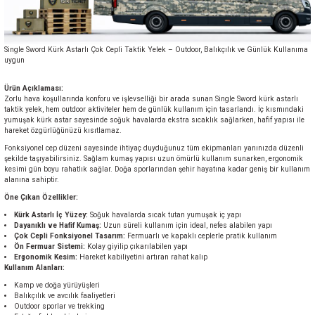
Single Sword Kürk Astarlı Çok Cepli Taktik Yelek – Outdoor, Balıkçılık ve Günlük Kullanıma
uygun
Ürün Açıklaması:
Zorlu hava koşullarında konforu ve işlevselliği bir arada sunan Single Sword kürk astarlı
taktik yelek, hem outdoor aktiviteler hem de günlük kullanım için tasarlandı. İç kısmındaki
yumuşak kürk astar sayesinde soğuk havalarda ekstra sıcaklık sağlarken, hafif yapısı ile
hareket özgürlüğünüzü kısıtlamaz.
Fonksiyonel cep düzeni sayesinde ihtiyaç duyduğunuz tüm ekipmanları yanınızda düzenli
şekilde taşıyabilirsiniz. Sağlam kumaş yapısı uzun ömürlü kullanım sunarken, ergonomik
kesimi gün boyu rahatlık sağlar. Doğa sporlarından şehir hayatına kadar geniş bir kullanım
alanına sahiptir.
Öne Çıkan Özellikler:
Kürk Astarlı İç Yüzey:
Soğuk havalarda sıcak tutan yumuşak iç yapı
Dayanıklı ve Hafif Kumaş:
Uzun süreli kullanım için ideal, nefes alabilen yapı
Çok Cepli Fonksiyonel Tasarım:
Fermuarlı ve kapaklı ceplerle pratik kullanım
Ön Fermuar Sistemi:
Kolay giyilip çıkarılabilen yapı
Ergonomik Kesim:
Hareket kabiliyetini artıran rahat kalıp
Kullanım Alanları:
Kamp ve doğa yürüyüşleri
Balıkçılık ve avcılık faaliyetleri
Outdoor sporlar ve trekking