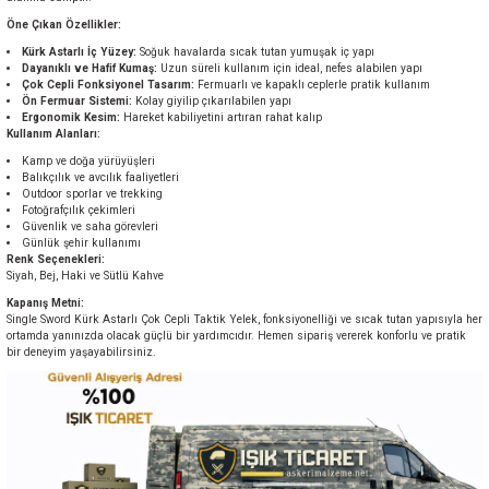
Öne Çıkan Özellikler:
Kürk Astarlı İç Yüzey:
Soğuk havalarda sıcak tutan yumuşak iç yapı
Dayanıklı ve Hafif Kumaş:
Uzun süreli kullanım için ideal, nefes alabilen yapı
Çok Cepli Fonksiyonel Tasarım:
Fermuarlı ve kapaklı ceplerle pratik kullanım
Ön Fermuar Sistemi:
Kolay giyilip çıkarılabilen yapı
Ergonomik Kesim:
Hareket kabiliyetini artıran rahat kalıp
Kullanım Alanları:
Kamp ve doğa yürüyüşleri
Balıkçılık ve avcılık faaliyetleri
Outdoor sporlar ve trekking
Fotoğrafçılık çekimleri
Güvenlik ve saha görevleri
Günlük şehir kullanımı
Renk Seçenekleri:
Siyah, Bej, Haki ve Sütlü Kahve
Kapanış Metni:
Single Sword Kürk Astarlı Çok Cepli Taktik Yelek, fonksiyonelliği ve sıcak tutan yapısıyla her
ortamda yanınızda olacak güçlü bir yardımcıdır. Hemen sipariş vererek konforlu ve pratik
bir deneyim yaşayabilirsiniz.