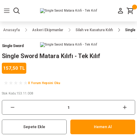
Geri Dön
Geri Dön
Geri Dön
Geri Dön
Geri Dön
Geri Dön
Geri Dön
e Ayakkabılar
h-Arma
lar
manlar
uarlar
Kamp Ürünleri
Anasayfa
Askeri Ekipmanlar
Silah ve Kasatura Kılıfı
Single 
 Parka
alar
rünleri
Single Sword
a
r
rünleri
ılar
Single Sword Matara Kılıfı - Tek Kılıf
157,50 TL
n
ları
0 Yorum Hepsini Oku
ı
- Combat
r
k
Stok Kodu
:
153.11.008
ağmurluk
Sepete Ekle
Hemen Al
Şapka
 Kılıfı