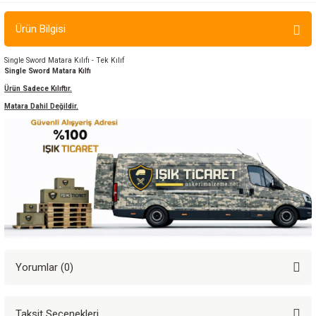
ır ve Çorap
Ürün Bilgisi
kalar
Single Sword Matara Kılıfı - Tek Kılıf
Single Sword Matara Kılfı
a
atch
Ürün Sadece Kılıftır.
Matara Dahil Değildir.
meleri
er
rı
er
r
Yorumlar (0)
Taksit Seçenekleri