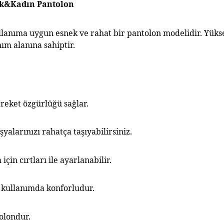
ek&Kadın Pantolon 
lanıma uygun esnek ve rahat bir pantolon modelidir. Yüksek
ım alanına sahiptir.
areket özgürlüğü sağlar.
yalarınızı rahatça taşıyabilirsiniz.
çin cırtları ile ayarlanabilir.
i kullanımda konforludur.
tolondur.