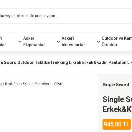
ri
Askeri
Askeri
Outdoor ve Ka
alar
Ekipmanlar
Aksesuarlar
Ürünleri
le Sword Outdoor Taktik&Trekking Likralı Erkek&Kadın Pantolon L 
Single Sword
Single S
Erkek&K
945,00 TL