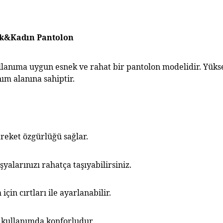
ek&Kadın Pantolon 
lanıma uygun esnek ve rahat bir pantolon modelidir. Yüksek
ım alanına sahiptir.
areket özgürlüğü sağlar.
yalarınızı rahatça taşıyabilirsiniz.
çin cırtları ile ayarlanabilir.
i kullanımda konforludur.