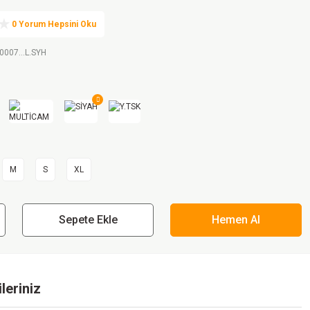
0 Yorum Hepsini Oku
0007...L.SYH
M
S
XL
Sepete Ekle
Hemen Al
leriniz