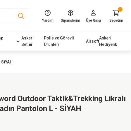
Yardım
Siparişlerim
Üye Girişi
Sepetim
mp
Askeri
Polis ve Görevli
Askeri
Airsoft
Setler
Ürünleri
Hediyelik
- SİYAH
word Outdoor Taktik&Trekking Likralı
adın Pantolon L - SİYAH