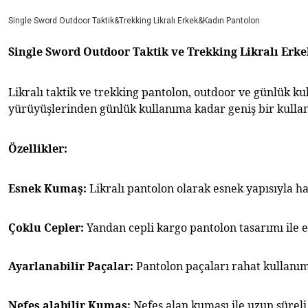
Single Sword Outdoor Taktik&Trekking Likralı Erkek&Kadın Pantolon
Single Sword Outdoor Taktik ve Trekking Likralı Erk
Likralı taktik ve trekking pantolon,
outdoor ve günlük kul
yürüyüşlerinden günlük kullanıma kadar geniş bir kullan
Özellikler:
Esnek Kumaş:
 Likralı pantolon olarak esnek yapısıyla h
Çoklu Cepler:
 Yandan cepli kargo pantolon tasarımı ile eş
Ayarlanabilir Paçalar:
 Pantolon paçaları rahat kullanım i
Nefes alabilir
Kumaş:
 Nefes alan kumaşı ile uzun sürel