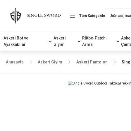
Askeri Bot ve
Askeri
Rütbe-Patch-
Aske
Ayakkabılar
Giyim
Arma
Çant
Anasayfa
Askeri Giyim
Askeri Pantolon
Sing