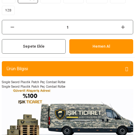
ır ve Çorap
YZB
kalar
a
atch
Sepete Ekle
Hemen Al
meleri
er
Ürün Bilgisi
rı
Single Sword Plastik Patch Peç Combat Rütbe
Single Sword Plastik Patch Peç Combat Rütbe
er
r