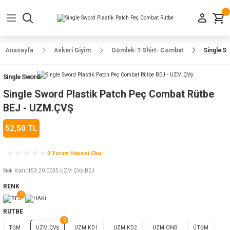
Geri Dön
Geri Dön
Geri Dön
Geri Dön
Geri Dön
Geri Dön
Geri Dön
e Ayakkabılar
h-Arma
lar
manlar
uarlar
Kamp Ürünleri
Anasayfa
Askeri Giyim
Gömlek-T-Shirt- Combat
Single S
 Parka
alar
rünleri
Single Sword
a
r
rünleri
ılar
Single Sword Plastik Patch Peç Combat Rütbe
BEJ - UZM.ÇVŞ
n
ları
52,50 TL
ı
- Combat
r
k
0 Yorum Hepsini Oku
Stok Kodu
:
153.20.0035.UZM.ÇVŞ.BEJ
RENK
ağmurluk
RUTBE
Şapka
 Kılıfı
TĞM
UZM.ÇVŞ
UZM.KD1
UZM.KD2
UZM.ONB
ÜTĞM