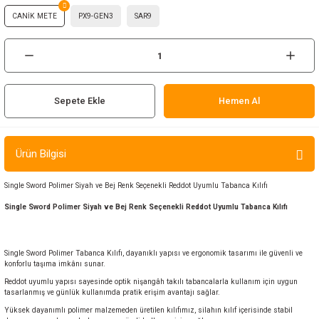
ır ve Çorap
CANİK METE
PX9-GEN3
SAR9
kalar
a
atch
Sepete Ekle
Hemen Al
meleri
Ürün Bilgisi
er
Single Sword Polimer Siyah ve Bej Renk Seçenekli Reddot Uyumlu Tabanca Kılıfı
rı
Single Sword Polimer Siyah ve Bej Renk Seçenekli Reddot Uyumlu Tabanca Kılıfı
er
Single Sword Polimer Tabanca Kılıfı, dayanıklı yapısı ve ergonomik tasarımı ile güvenli ve
r
konforlu taşıma imkânı sunar.
Reddot uyumlu yapısı sayesinde optik nişangâh takılı tabancalarla kullanım için uygun
tasarlanmış ve günlük kullanımda pratik erişim avantajı sağlar.
Yüksek dayanımlı polimer malzemeden üretilen kılıfımız, silahın kılıf içerisinde stabil