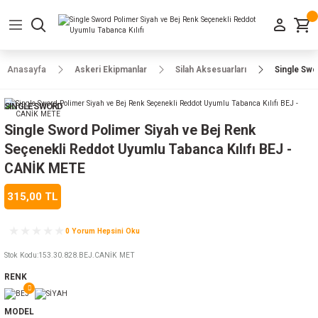
Geri Dön
Geri Dön
Geri Dön
Geri Dön
Geri Dön
Geri Dön
Geri Dön
e Ayakkabılar
h-Arma
lar
manlar
uarlar
Kamp Ürünleri
Anasayfa
Askeri Ekipmanlar
Silah Aksesuarları
Single Swo
 Parka
alar
rünleri
SINGLE SWORD
a
r
rünleri
ılar
Single Sword Polimer Siyah ve Bej Renk
Seçenekli Reddot Uyumlu Tabanca Kılıfı BEJ -
n
ları
CANİK METE
315,00 TL
ı
- Combat
r
k
0 Yorum Hepsini Oku
Stok Kodu
:
153.30.828.BEJ.CANİK MET
ağmurluk
RENK
Şapka
 Kılıfı
MODEL