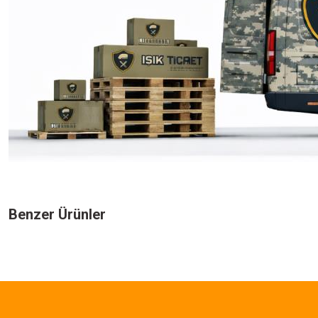
Bu ürünün fiyat bilgisi, resim, ürün açıklamalarında ve diğer konularda yeters
Görüş ve önerileriniz için teşekkür ederiz.
Benzer Ürünler
Ürün resmi kalitesiz, bozuk veya görüntülenemiyor.
Ürün açıklamasında eksik bilgiler bulunuyor.
157,50 TL
Ürün bilgilerinde hatalar bulunuyor.
Ürün fiyatı diğer sitelerden daha pahalı.
Single Sword
Bu ürüne benzer farklı alternatifler olmalı.