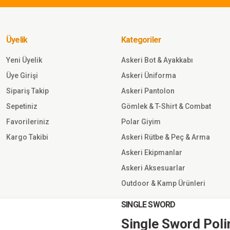
Single Sword Kamuflaj Desenli 
Seçenekli Sessiz Tabanca Kılıfı
Üyelik
Kategoriler
Sepete Ekle
Yeni Üyelik
Askeri Bot & Ayakkabı
Üye Girişi
Askeri Üniforma
157,50
TL
Sipariş Takip
Askeri Pantolon
Sepetiniz
Gömlek & T-Shirt & Combat
Single
Sword
Favorileriniz
Polar Giyim
Single
Sword
Kargo Takibi
Askeri Rütbe & Peç & Arma
Zigana
Askeri Ekipmanlar
Tabanca
Sepete
Kılıfı Y.TSK
Askeri Aksesuarlar
Ekle
Outdoor & Kamp Ürünleri
210,00 TL
SINGLE SWORD
Single Sword Poli
Single Sword