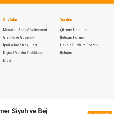
Deri ve Nakış
Single Swor
 Y.TSK
Tabanca Kıl
SİYAH
Sayfalar
Yardım
Mesafeli Satış Sözleşmesi
Şifremi Unuttum
Gönder
Gizlilik ve Güvenlik
367,50
İletişim Formu
TL
İptal & İade Koşulları
Havale Bildirim Formu
Kişisel Veriler Politikası
İletişim
Single
Sword
Blog
Single
Sword
Yaylı Akrep
Tabanca
Sepete
Kılıfı TSK
Ekle
126,00 TL
mer Siyah ve Bej
Single Sword