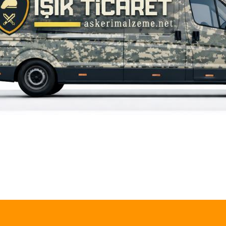
iz gördüğünüz noktaları öneri formunu kullanarak tarafımıza iletebilirsiniz.
Bu ürüne ilk yorumu siz yapın!
Yorum Yaz
420,00 TL
Single Swor