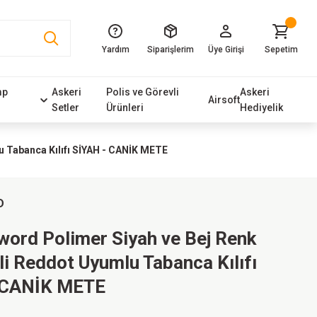
Yardım
Siparişlerim
Üye Girişi
Sepetim
mp
Askeri
Polis ve Görevli
Askeri
Airsoft
Setler
Ürünleri
Hediyelik
u Tabanca Kılıfı SİYAH - CANİK METE
D
word Polimer Siyah ve Bej Renk
i Reddot Uyumlu Tabanca Kılıfı
 CANİK METE