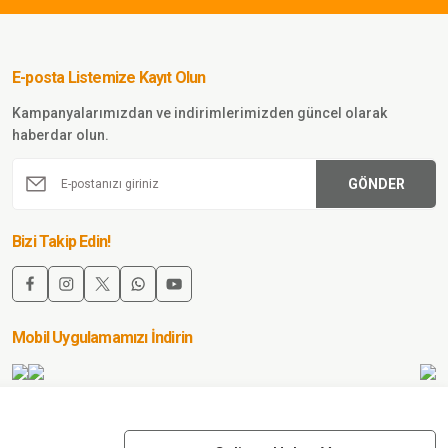
d Tactical Koltuk Altı
Si
ıfı Çift Taraflı Siyah
Sw
Ta
Kıl
E-posta Listemize Kayıt Olun
Sepete Ekle
Kampanyalarımızdan ve indirimlerimizden güncel olarak
haberdar olun.
840,00
TL
GÖNDER
Single
Sword
Single
Bizi Takip Edin!
Sword
Tabanca
Plastik İç
Sepete
Kılıf BEJ
Ekle
Mobil Uygulamamızı İndirin
157,50 TL
Single Sword