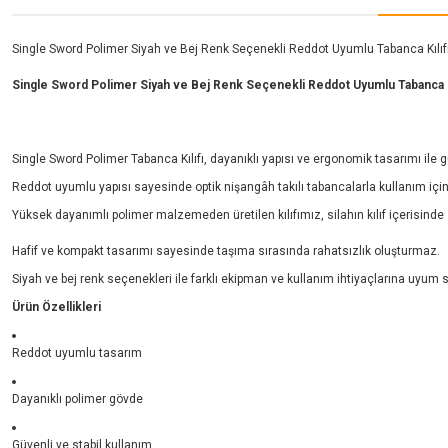
Single Sword Polimer Siyah ve Bej Renk Seçenekli Reddot Uyumlu Tabanca Kılıf
Single Sword Polimer Siyah ve Bej Renk Seçenekli Reddot Uyumlu Tabanca Kı
Single Sword Polimer Tabanca Kılıfı, dayanıklı yapısı ve ergonomik tasarımı ile 
Reddot uyumlu yapısı sayesinde optik nişangâh takılı tabancalarla kullanım için
Yüksek dayanımlı polimer malzemeden üretilen kılıfımız, silahın kılıf içerisind
Hafif ve kompakt tasarımı sayesinde taşıma sırasında rahatsızlık oluşturmaz.
Siyah ve bej renk seçenekleri ile farklı ekipman ve kullanım ihtiyaçlarına uyum
Ürün Özellikleri
Reddot uyumlu tasarım
Dayanıklı polimer gövde
Güvenli ve stabil kullanım