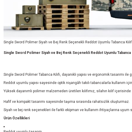
Single Sword Polimer Siyah ve Bej Renk Seçenekli Reddot Uyumlu Tabanca Kılıf
Single Sword Polimer Siyah ve Bej Renk Seçenekli Reddot Uyumlu Tabanca Kı
Single Sword Polimer Tabanca Kılıfı, dayanıklı yapısı ve ergonomik tasarımı ile 
Reddot uyumlu yapısı sayesinde optik nişangâh takılı tabancalarla kullanım için
Yüksek dayanımlı polimer malzemeden üretilen kılıfımız, silahın kılıf içerisind
Hafif ve kompakt tasarımı sayesinde taşıma sırasında rahatsızlık oluşturmaz.
Siyah ve bej renk seçenekleri ile farklı ekipman ve kullanım ihtiyaçlarına uyum
Ürün Özellikleri
Reddot uyumlu tasarım