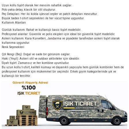
Uzun kollu tişört olarak her mevsim rahatlık sağlar.
Polo yaka detay, klasik bir stil oluşturur.
Peç Detayları: Her iki kolda işlevsel cepler ve patch detayları mevcuttur.
Büyük beden t-shirt seçenekleri ile her vücut tipine uygundur.
Kullanım Alanları
Günlük kullanım: Rahat ve kullanışlı basic tişört modelidir.
Profesyonel alanlar: Güvenlik ve polis ekipleri için ideal bir güvenlik tişört modelidir.
Askeri kullanım: Kara Kuvvetleri, Jandarma ve piyadeler tarafından askeri tişört olarak
kullanıma uygundur.
Renk Seçenekleri
Çöl Rengi (Bej): Doğal ve sade bir görünüm sağlar.
Haki (Yeşil): Askeri stil ve outdoor aktiviteler için idealdir.
Siyah tişört: Zamansız ve her kombine uyumludur.
Bu uzun kollu t-shirt, kaliteli kumaşı ve dayanıklı yapısıyla hem günlük kombinler hem de
profesyonel kullanım için mükemmel bir seçimdir. Erkek giyim kategorilerinde şık ve
kullanışlı bir tercihtir.