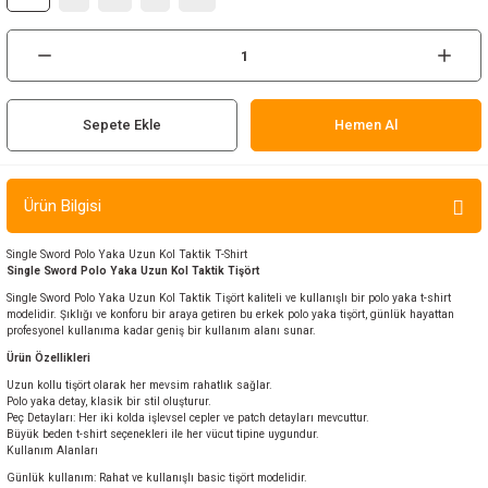
ır ve Çorap
kalar
Sepete Ekle
Hemen Al
a
atch
meleri
Ürün Bilgisi
er
Single Sword Polo Yaka Uzun Kol Taktik T-Shirt
Single Sword Polo Yaka Uzun Kol Taktik Tişört
rı
Single Sword Polo Yaka Uzun Kol Taktik Tişört kaliteli ve kullanışlı bir polo yaka t-shirt
modelidir. Şıklığı ve konforu bir araya getiren bu erkek polo yaka tişört, günlük hayattan
profesyonel kullanıma kadar geniş bir kullanım alanı sunar.
er
Ürün Özellikleri
Uzun kollu tişört olarak her mevsim rahatlık sağlar.
r
Polo yaka detay, klasik bir stil oluşturur.
Peç Detayları: Her iki kolda işlevsel cepler ve patch detayları mevcuttur.
Büyük beden t-shirt seçenekleri ile her vücut tipine uygundur.
Kullanım Alanları
Günlük kullanım: Rahat ve kullanışlı basic tişört modelidir.