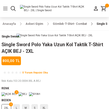
Geri Dön
Geri Dön
Geri Dön
Geri Dön
Geri Dön
Geri Dön
Geri Dön
e Ayakkabılar
h-Arma
lar
manlar
uarlar
Kamp Ürünleri
Anasayfa
Askeri Giyim
Gömlek-T-Shirt- Combat
Single S
 Parka
alar
rünleri
Single Sword
a
r
rünleri
ılar
Single Sword Polo Yaka Uzun Kol Taktik T-Shirt
AÇIK BEJ - 2XL
n
ları
800,00 TL
ı
- Combat
r
k
0 Yorum Hepsini Oku
Stok Kodu
:
153.20.0004.XXL.A.BEJ
RENK
ağmurluk
BEDEN
Şapka
 Kılıfı
2XL
L
M
S
XL