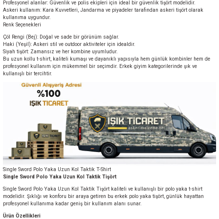
Profesyonel alanlar: Güvenlik ve polis ekipleri için ideal bir güvenlik tişört modelidir.
Askeri kullanım: Kara Kuvvetleri, Jandarma ve piyadeler tarafından askeri tişört olarak
kullanıma uygundur.
Renk Seçenekleri
Çöl Rengi (Bej): Doğal ve sade bir görünüm sağlar.
Haki (Yeşil): Askeri stil ve outdoor aktiviteler için idealdir.
Siyah tişört: Zamansız ve her kombine uyumludur.
Bu uzun kollu t-shirt, kaliteli kumaşı ve dayanıklı yapısıyla hem günlük kombinler hem de
profesyonel kullanım için mükemmel bir seçimdir. Erkek giyim kategorilerinde şık ve
kullanışlı bir tercihtir.
Single Sword Polo Yaka Uzun Kol Taktik T-Shirt
Single Sword Polo Yaka Uzun Kol Taktik Tişört
Single Sword Polo Yaka Uzun Kol Taktik Tişört kaliteli ve kullanışlı bir polo yaka t-shirt
modelidir. Şıklığı ve konforu bir araya getiren bu erkek polo yaka tişört, günlük hayattan
profesyonel kullanıma kadar geniş bir kullanım alanı sunar.
Ürün Özellikleri